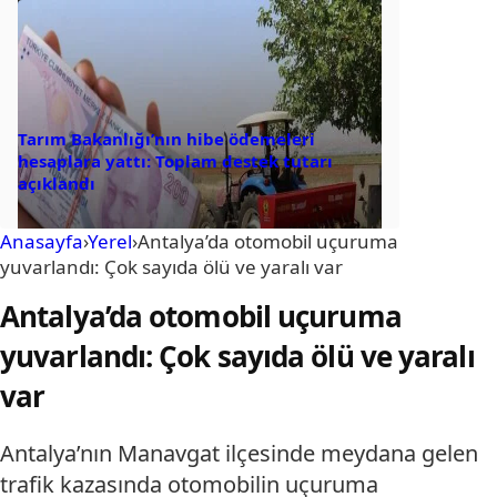
Tarım Bakanlığı’nın hibe ödemeleri
hesaplara yattı: Toplam destek tutarı
açıklandı
Anasayfa
›
Yerel
›
Antalya’da otomobil uçuruma
yuvarlandı: Çok sayıda ölü ve yaralı var
Antalya’da otomobil uçuruma
yuvarlandı: Çok sayıda ölü ve yaralı
var
Antalya’nın Manavgat ilçesinde meydana gelen
trafik kazasında otomobilin uçuruma