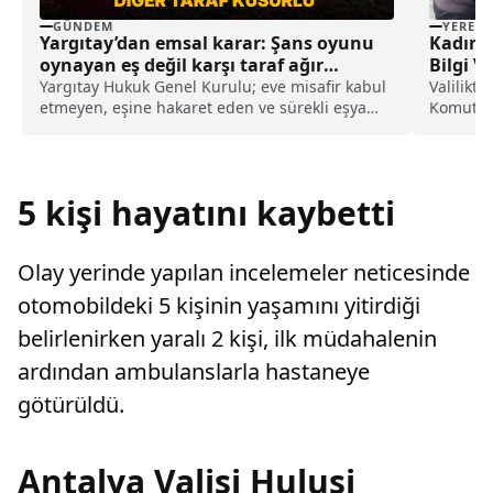
GÜNDEM
YEREL
Yargıtay’dan emsal karar: Şans oyunu
Kadın 
oynayan eş değil karşı taraf ağır
Bilgi V
kusurlu sayıldı
Yargıtay Hukuk Genel Kurulu; eve misafir kabul
Valilikt
etmeyen, eşine hakaret eden ve sürekli eşya
Komutanl
değiştirerek masraf çıkaran kadını ağır kusurlu
Çocuk Kı
sayarak, kadının eşine tazminat ödemesine
karar verdi.
5 kişi hayatını kaybetti
Olay yerinde yapılan incelemeler neticesinde
otomobildeki 5 kişinin yaşamını yitirdiği
belirlenirken yaralı 2 kişi, ilk müdahalenin
ardından ambulanslarla hastaneye
götürüldü.
Antalya Valisi Hulusi