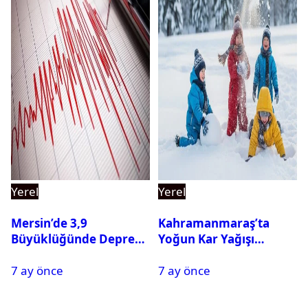
Yerel
Yerel
Mersin’de 3,9
Kahramanmaraş’ta
Büyüklüğünde Deprem
Yoğun Kar Yağışı
Oldu
Nedeniyle Okullar Yarın
7 ay önce
7 ay önce
Tatil