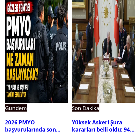
Gündem
Son Dakika
2026 PMYO
Yüksek Askeri Şura
başvurularında son
kararları belli oldu: 94
durum ne?
isim terfi etti