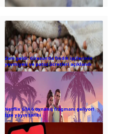
Zam geldi: Giresun’da fındık işçilerinin
yevmiyesi ve patoz ücretleri açıklandı
Netflix GTA 6 oynanış fragmanı geliyor!
İşte yayın tarihi