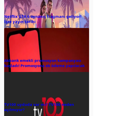
Netflix GTA 6 oynanış fragmanı geliyor!
İşte yayın tarihi
Akbank emekli promosyon kampanyası
başladı! Promosyona ek ödeme yapılacak
TV100 uyduda var mı? TV100 neden
açılmıyor?