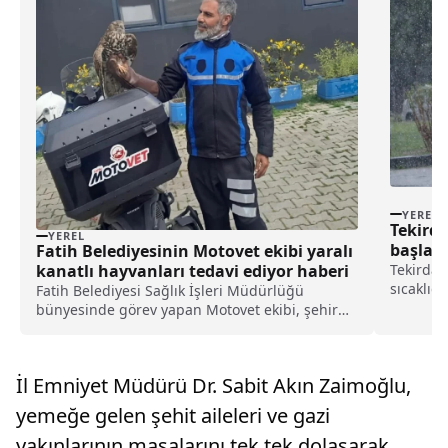
YEREL
Tekirda
YEREL
başladı
Fatih Belediyesinin Motovet ekibi yaralı
Tekirdağ'
kanatlı hayvanları tedavi ediyor haberi
sıcaklığ
Fatih Belediyesi Sağlık İşleri Müdürlüğü
merkezin
bünyesinde görev yapan Motovet ekibi, şehir
araçları
hayatında çeşitli nedenlerle yaralanan kanatlı
yağışını
hayvanların tedavisini gerçekleştiriyor.
sürmesi b
Belediyeden yapılan açıklamaya göre, şehir
İl Emniyet Müdürü Dr. Sabit Akın Zaimoğlu,
hayatında çeşitli neden...
yemeğe gelen şehit aileleri ve gazi
yakınlarının masalarını tek tek dolaşarak