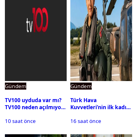
Gündem
Gündem
TV100 uyduda var mı?
Türk Hava
TV100 neden açılmıyor?
Kuvvetleri’nin ilk kadın
generali Özlem
10 saat önce
16 saat önce
Karapınar hakkında
dikkat çeken detay
ortaya çıktı