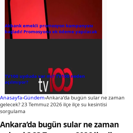
Akbank emekli promosyon kampanyası
başladı! Promosyona ek ödeme yapılacak
TV100 uyduda var mı? TV100 neden
açılmıyor?
Anasayfa
›
Gündem
›
Ankara’da bugün sular ne zaman
gelecek? 23 Temmuz 2026 ilçe ilçe su kesintisi
sorgulama
Ankara’da bugün sular ne zaman