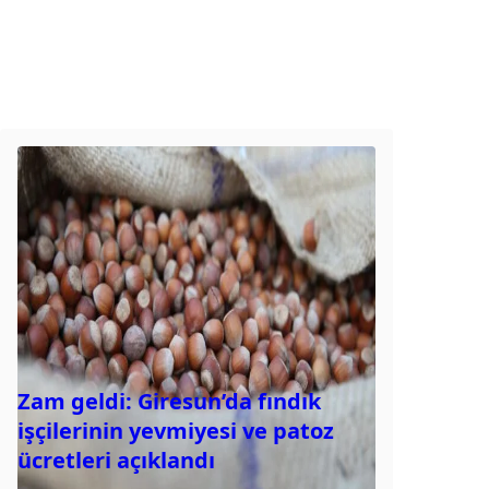
Zam geldi: Giresun’da fındık
işçilerinin yevmiyesi ve patoz
ücretleri açıklandı