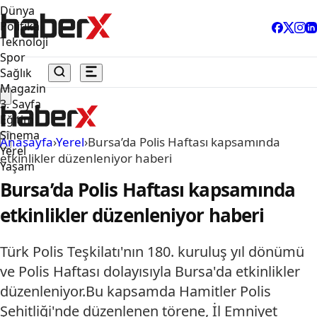
Dünya
Politika
Teknoloji
Spor
Sağlık
Magazin
3. Sayfa
Eğitim
Sinema
Anasayfa
›
Yerel
›
Bursa’da Polis Haftası kapsamında
Yerel
etkinlikler düzenleniyor haberi
Yaşam
Bursa’da Polis Haftası kapsamında
etkinlikler düzenleniyor haberi
Türk Polis Teşkilatı'nın 180. kuruluş yıl dönümü
ve Polis Haftası dolayısıyla Bursa'da etkinlikler
düzenleniyor.Bu kapsamda Hamitler Polis
Şehitliği'nde düzenlenen törene, İl Emniyet