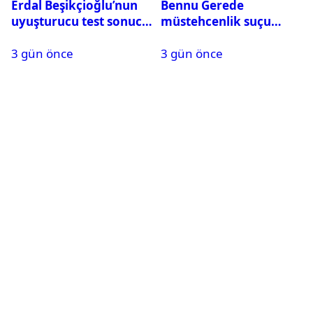
Erdal Beşikçioğlu’nun
Bennu Gerede
uyuşturucu test sonucu
müstehcenlik suçu
belli oldu
kapsamında gözaltına
3 gün önce
3 gün önce
alındı