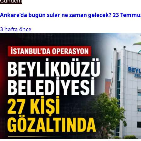
Gündem
Ankara’da bugün sular ne zaman gelecek? 23 Temmuz 2
3 hafta önce