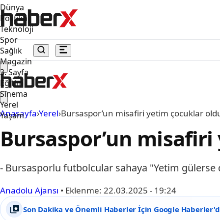
Dünya
Politika
Teknoloji
Spor
Sağlık
Magazin
3. Sayfa
Eğitim
Sinema
Yerel
Anasayfa
›
Yerel
›
Bursaspor’un misafiri yetim çocuklar old
Yaşam
Bursaspor’un misafiri
- Bursasporlu futbolcular sahaya "Yetim gülerse 
Anadolu Ajansı
•
Eklenme:
22.03.2025 - 19:24
Son Dakika ve Önemli Haberler İçin Google Haberler'de