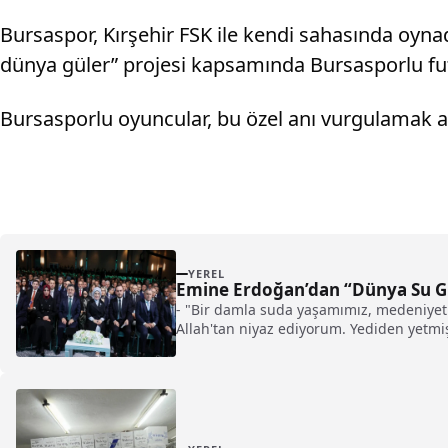
Bursaspor, Kırşehir FSK ile kendi sahasında oyna
dünya güler” projesi kapsamında Bursasporlu futb
Bursasporlu oyuncular, bu özel anı vurgulamak a
YEREL
Emine Erdoğan’dan “Dünya Su Gün
- "Bir damla suda yaşamımız, medeniyeti
Allah'tan niyaz ediyorum. Yediden yetmiş
Gelin, milletçe bu oranı 2030'a kadar 1
yerlerimizde, gittiğimiz tatillerde kul
Ulaştırma ve Altyapı Bakanı Abdulkadir U
Diyanet İşleri Başkanı Ali Erbaş ve YÖK Ba