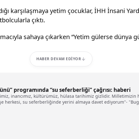
dığı karşılaşmaya yetim çocuklar, İHH İnsani Yar
olcularla çıktı.
macıyla sahaya çıkarken “Yetim gülerse dünya gül
HABER DEVAM EDIYOR
ü” programında “su seferberliği” çağrısı: haberi
miz, inancımız, kültürümüz, hülasa tarihimiz gizlidir. Milletimi
e herkesi, su seferberliğinde yerini almaya davet ediyorum"- "Bugü
20 litreye indirelim. Musluktan akan suyun, 85 milyonun ortak haya
landığımız her damla sudan en yüksek verimi almaya çalışalım"- Pr
raloğlu, Milli Eğitim Bakanı Yusuf Tekin, Milli Savunma Bakanı Yaş
şkanı Erol Özvar, "Su Verimliliği İşbirliği Protokolleri"ne imza attı