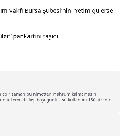
dım Vakfı Bursa Şubesi'nin “Yetim gülerse
er” pankartını taşıdı.
zin hiçbir zaman bu nimetten mahrum kalmamasını
n ülkemizde kişi başı günlük su kullanımı 150 litredir.
t kaynağı olduğunu unutmayalım. Evlerimizde, iş
ogramda, Tarım ve Orman Bakanı İbrahim Yumaklı,
ar Güler, Gençlik ve Spor Bakanı Osman Aşkın Bak,