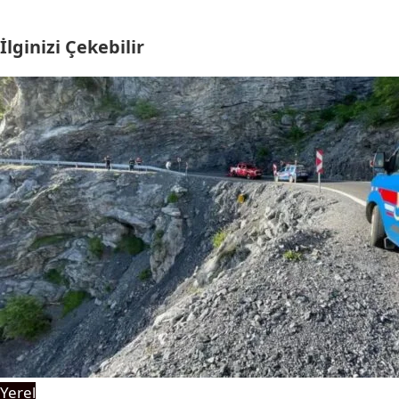
İlginizi Çekebilir
Yerel