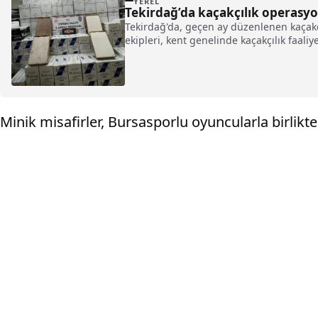
YEREL
Tekirdağ’da kaçakçılık operasyo
Tekirdağ'da, geçen ay düzenlenen kaçakç
ekipleri, kent genelinde kaçakçılık faaliy
Minik misafirler, Bursasporlu oyuncularla birlikt