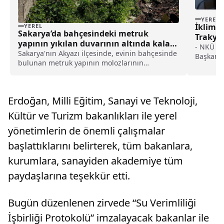
YEREL
İklim d
YEREL
Sakarya’da bahçesindeki metruk
Trakya’
yapının yıkılan duvarının altında kalan
popülas
- NKÜ Zi
kişi öldü haberi
Sakarya'nın Akyazı ilçesinde, evinin bahçesinde
Başkanı 
bulunan metruk yapının molozlarının
değişikli
kaldırılması çalışması sırasında yıkılan duvarın
zararlı 
altında kalan kişi hayatını kaybetti.Batakköy
Mesela 
Mahallesi 10012. Sokak'ta Aydın Demiröz'e ait
zararlısı
Erdoğan, Milli Eğitim, Sanayi ve Teknoloji,
evi...
Kültür ve Turizm bakanlıkları ile yerel
yönetimlerin de önemli çalışmalar
başlattıklarını belirterek, tüm bakanlara,
kurumlara, sanayiden akademiye tüm
paydaşlarına teşekkür etti.
Bugün düzenlenen zirvede “Su Verimliliği
İşbirliği Protokolü” imzalayacak bakanlar ile