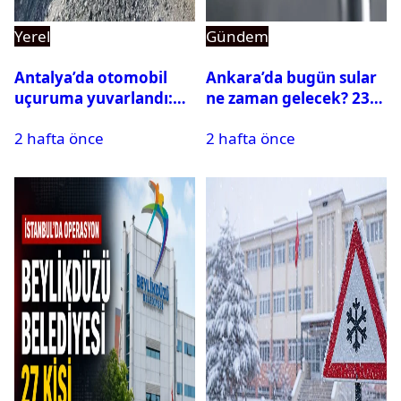
Yerel
Gündem
Antalya’da otomobil
Ankara’da bugün sular
uçuruma yuvarlandı:
ne zaman gelecek? 23
Çok sayıda ölü ve yaralı
Temmuz 2026 ilçe ilçe
2 hafta önce
2 hafta önce
var
su kesintisi sorgulama