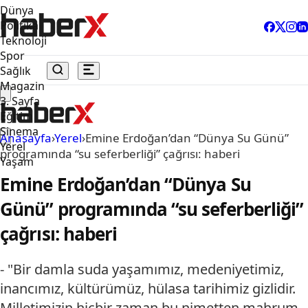
Dünya
Politika
Teknoloji
Spor
Sağlık
Magazin
3. Sayfa
Eğitim
Sinema
Anasayfa
›
Yerel
›
Emine Erdoğan’dan “Dünya Su Günü”
Yerel
programında “su seferberliği” çağrısı: haberi
Yaşam
Emine Erdoğan’dan “Dünya Su
Günü” programında “su seferberliği”
çağrısı: haberi
- "Bir damla suda yaşamımız, medeniyetimiz,
inancımız, kültürümüz, hülasa tarihimiz gizlidir.
Milletimizin hiçbir zaman bu nimetten mahrum