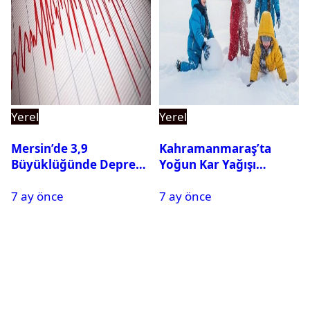
Yerel
Yerel
Mersin’de 3,9
Kahramanmaraş’ta
Büyüklüğünde Deprem
Yoğun Kar Yağışı
Oldu
Nedeniyle Okullar Yarın
7 ay önce
7 ay önce
Tatil