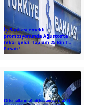
İş Bankası emekli
promosyonunda Ağustos’ta
rekor geldi: Toplam 25 Bin TL
Fırsatı!
SD kanalların tümü kapanıyor mu? 15
Ağustos’tan sonra ne yapılacak?