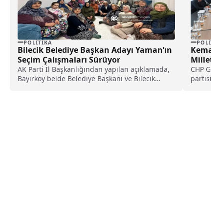
POLITIKA
POLITI
Bilecik Belediye Başkan Adayı Yaman’ın
Kemal K
Seçim Çalışmaları Sürüyor
Milletv
AK Parti İl Başkanlığından yapılan açıklamada,
CHP Gene
Bayırköy belde Belediye Başkanı ve Bilecik
partisini
Belediyeler Birliği...
Merkezi’