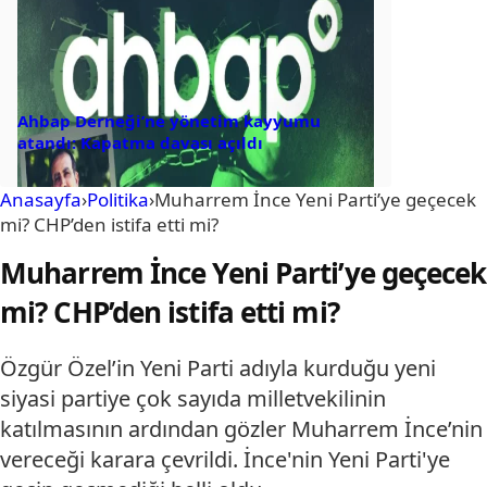
Ahbap Derneği’ne yönetim kayyumu
atandı: Kapatma davası açıldı
Anasayfa
›
Politika
›
Muharrem İnce Yeni Parti’ye geçecek
mi? CHP’den istifa etti mi?
Muharrem İnce Yeni Parti’ye geçecek
mi? CHP’den istifa etti mi?
Özgür Özel’in Yeni Parti adıyla kurduğu yeni
siyasi partiye çok sayıda milletvekilinin
katılmasının ardından gözler Muharrem İnce’nin
vereceği karara çevrildi. İnce'nin Yeni Parti'ye