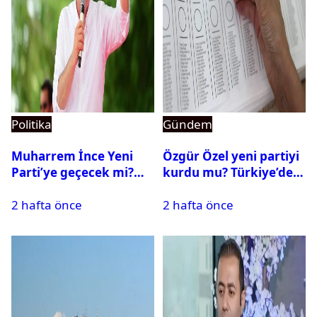
Politika
Gündem
Muharrem İnce Yeni
Özgür Özel yeni partiyi
Parti’ye geçecek mi?
kurdu mu? Türkiye’de
CHP’den istifa etti mi?
siyasi parti kurma
2 hafta önce
2 hafta önce
süreci nasıl işler?