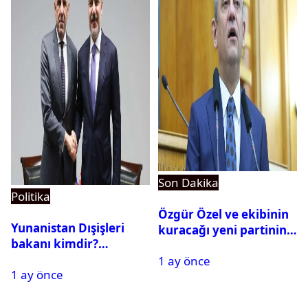
Son Dakika
Politika
Özgür Özel ve ekibinin
Yunanistan Dışişleri
kuracağı yeni partinin
bakanı kimdir?
tarihi belli oldu
Georgios Gerapetritis
1 ay önce
1 ay önce
kariyeri ve hayatı,
Georgios Gerapetritis Hakan
Fidan’a ne dedi?