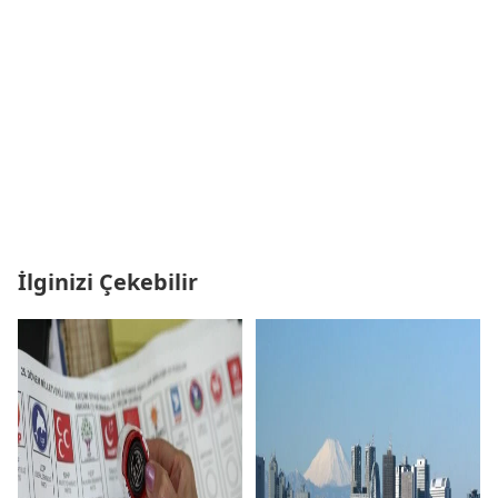
İlginizi Çekebilir