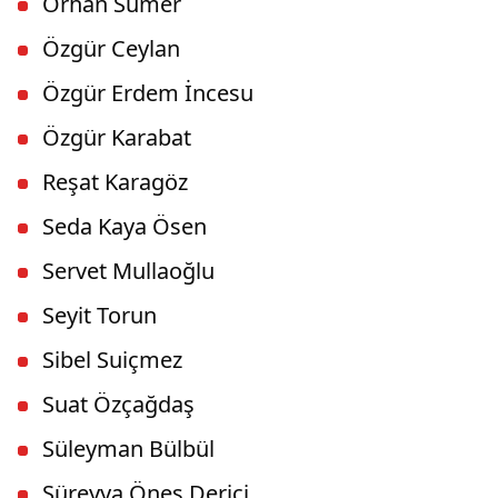
Orhan Sümer
Özgür Ceylan
Özgür Erdem İncesu
Özgür Karabat
Reşat Karagöz
Seda Kaya Ösen
Servet Mullaoğlu
Seyit Torun
Sibel Suiçmez
Suat Özçağdaş
Süleyman Bülbül
Süreyya Öneş Derici