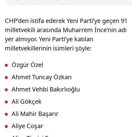
kamuoyu ile resmen paylaştı. Özel’in CHP’ye
ererken,
yaptığı veda konuşması sonrasında Kurucular
ve karşıl
Kurulu’nun çalışmaları başladı. Bu gelişme
durdurul
CHP’den istifa ederek Yeni Parti’ye geçen 91
siyasi bir parti kurma süreci hakkındaki
fiyatları
araştırmaları artırdı.
milletvekili arasında Muharrem İnce’nin adı
yer almıyor. Yeni Parti’ye katılan
milletvekillerinin isimleri şöyle:
Özgür Özel
Ahmet Tuncay Özkan
Ahmet Vehbi Bakırlıoğlu
Ali Gökçek
Ali Mahir Başarır
Aliye Coşar