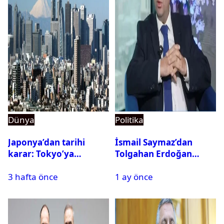
Dünya
Politika
Japonya’dan tarihi
İsmail Saymaz’dan
karar: Tokyo’ya
Tolgahan Erdoğan
alternatif başkent
iddiası: Operasyon
3 hafta önce
1 ay önce
geliyor
bilgisini sızdırıp para
istedi