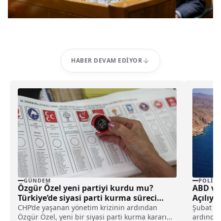
HABER DEVAM EDIYOR
GÜNDEM
POLITI
Özgür Özel yeni partiyi kurdu mu?
ABD ve
Türkiye’de siyasi parti kurma süreci
Açılıyor
nasıl işler?
CHP’de yaşanan yönetim krizinin ardından
Şubat ay
Özgür Özel, yeni bir siyasi parti kurma kararını
ardından