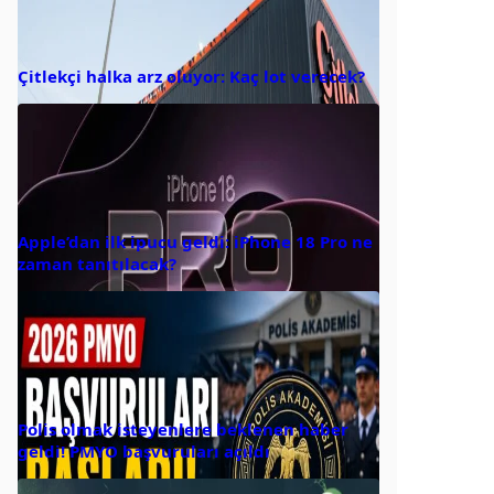
Çitlekçi halka arz oluyor: Kaç lot verecek?
Apple’dan ilk ipucu geldi: iPhone 18 Pro ne
zaman tanıtılacak?
Polis olmak isteyenlere beklenen haber
geldi! PMYO başvuruları açıldı