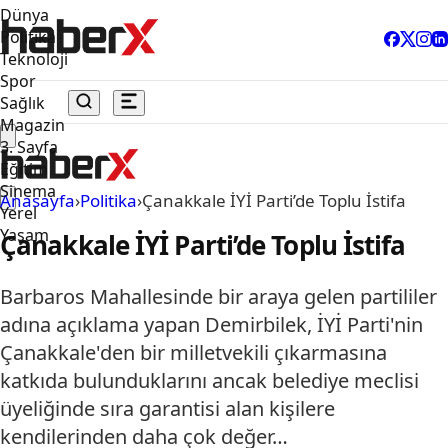
Dünya
Politika
Teknoloji
Spor
Sağlık
Magazin
3. Sayfa
Eğitim
Sinema
Anasayfa
›
Politika
›
Çanakkale İYİ Parti’de Toplu İstifa
Yerel
Yaşam
Çanakkale İYİ Parti’de Toplu İstifa
Barbaros Mahallesinde bir araya gelen partililer
adına açıklama yapan Demirbilek, İYİ Parti'nin
Çanakkale'den bir milletvekili çıkarmasına
katkıda bulunduklarını ancak belediye meclisi
üyeliğinde sıra garantisi alan kişilere
kendilerinden daha çok değer…