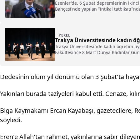
Esenler'de, 6 Şubat depremlerinin ikinci
Bahçesi'nde yapılan "intikal tatbikatı"n
YEREL
Trakya Üniversitesinde kadın öğ
Trakya Üniversitesinde kadın öğretim üye
Fakültesince 8 Mart Dünya Kadınlar Günü 
Dedesinin ölüm yıl dönümü olan 3 Şubat'ta hayat
Yakınları burada taziyeleri kabul etti. Cenaze, kı
Biga Kaymakamı Ercan Kayabaşı, gazetecilere, Re
söyledi.
Eren'e Allah'tan rahmet, yakınlarına sabır dile