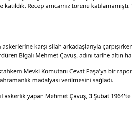
 katıldık. Recep amcamız törene katılamamıştı. 
kerlerine karşı silah arkadaşlarıyla çarpışırken
rdüren Bigalı Mehmet Çavuş, adını tarihe altın har
ahkem Mevki Komutanı Cevat Paşa'ya bir rapor g
ahramanlık madalyası verilmesini sağladı.
ıl askerlik yapan Mehmet Çavuş, 3 Şubat 1964'te 8