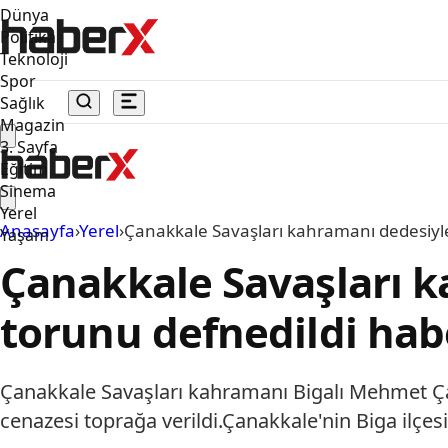
Dünya
Politika
Teknoloji
Spor
Sağlık
Magazin
3. Sayfa
Eğitim
Sinema
Yerel
Anasayfa
›
Yerel
›
Çanakkale Savaşları kahramanı dedesiyle
Yaşam
Çanakkale Savaşları k
torunu defnedildi hab
Çanakkale Savaşları kahramanı Bigalı Mehmet Ça
cenazesi toprağa verildi.Çanakkale'nin Biga ilçe