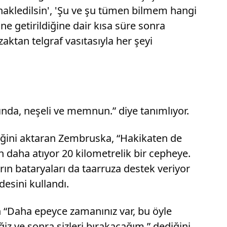
e nakledilsin', 'Şu ve şu tümen bilmem hangi
ine getirildiğine dair kısa süre sonra
zaktan telgraf vasıtasıyla her şeyi
nda, neşeli ve memnun.” diye tanımlıyor.
iğini aktaran Zembruska, “Hakikaten de
en daha atıyor 20 kilometrelik bir cepheye.
ın bataryaları da taarruza destek veriyor
desini kullandı.
n “Daha epeyce zamanınız var, bu öyle
z ve sonra sizleri bırakacağım.” dediğini