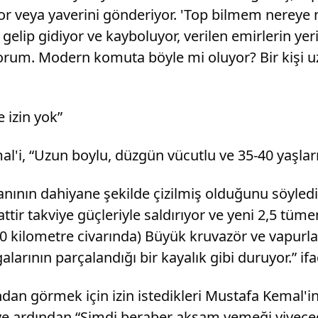
eriyor veya yaverini gönderiyor. 'Top bilmem nerey
 gelip gidiyor ve kayboluyor, verilen emirlerin yer
nliyorum. Modern komuta böyle mi oluyor? Bir kişi u
 izin yok”
i, “Uzun boylu, düzgün vücutlu ve 35-40 yaşları
ının dahiyane şekilde çizilmiş olduğunu söyled
ttir takviye güçleriyle saldırıyor ve yeni 2,5 tüm
 kilometre civarında) Büyük kruvazör ve vapurlar
larının parçalandığı bir kayalık gibi duruyor.” ifa
dan görmek için izin istedikleri Mustafa Kemal'i
ve ardından “Şimdi beraber akşam yemeği yiyeceği