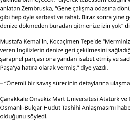
anlatan Zembruska, “Gene çalışma odasına dönüyor
gibi hep öyle serbest ve rahat. Biraz sonra yine g
denize dökmeden buradan gitmenize izin yok” di
Mustafa Kemal'in, Kocaçimen Tepe'de “Merminiz y
veren İngilizlerin denize geri çekilmesini sağla
şarapnel parçası ona yandan isabet etmiş ve sad
Paşa'ya hatıra olarak vermiş.” diye yazdı.
– “Önemli bir savaş sürecinin detaylarına ulaşm
Çanakkale Onsekiz Mart Üniversitesi Atatürk ve 
Osmanlı-Bulgar Hudut Tashihi Anlaşması'nı haber
olduğunu söyledi.