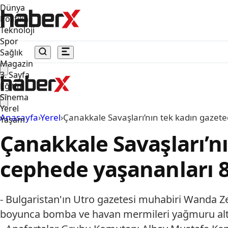
Dünya
Politika
Teknoloji
Spor
Sağlık
Magazin
3. Sayfa
Eğitim
Sinema
Yerel
Anasayfa
›
Yerel
›
Çanakkale Savaşları’nın tek kadın gazete
Yaşam
Çanakkale Savaşları’nı
cephede yaşananları 
- Bulgaristan'ın Utro gazetesi muhabiri Wanda Ze
boyunca bomba ve havan mermileri yağmuru altı