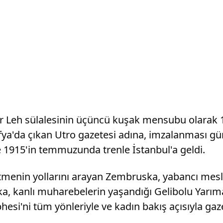
 bir Leh sülalesinin üçüncü kuşak mensubu olara
fya'da çıkan Utro gazetesi adına, imzalanması 
 1915'in temmuzunda trenle İstanbul'a geldi.
tmenin yollarını arayan Zembruska, yabancı mesle
ska, kanlı muharebelerin yaşandığı Gelibolu Yar
esi'ni tüm yönleriyle ve kadın bakış açısıyla g