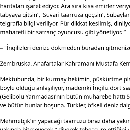
haritaları işaret ediyor. Ara sıra kısa emirler v
tabyaya gitsin', 'Süvari taarruza geçsin', Subaylar
telgrafla bilgi veriliyor. Pür dikkat kesilmiş, di
maharetli bir satranç oyuncusu gibi yönetiyor. “
– “İngilizleri denize dökmeden buradan gitmenize
Zembruska, Anafartalar Kahramanı Mustafa Kemal'
Mektubunda, bir kurmay hekimin, püskürtme plan
böyle olduğu anlaşılıyor, mademki İngiliz dört saa
(Gelibolu Yarımadası'nın bütün muharebe hattı 50
ve bütün bunlar boşuna. Türkler, öfkeli deniz dalga
Mehmetçik'in yapacağı taarruzu biraz daha yakın
yakında bitmeyecek.” diyerek tebessüm ettiğini 