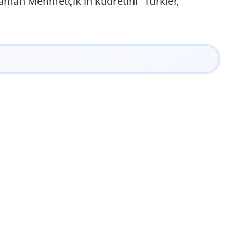
aman Mehmetçik'in kudretini "Türkler,