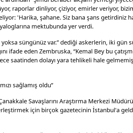
, raporlar dinliyor, çiziyor, emirler veriyor, bi
eliyor: 'Harika, şahane. Siz bana şans getirdiniz 
yaloglarına mektubunda yer verdi.
oksa süngünüz var.” dediği askerlerin, iki gün s
dığını ifade eden Zembruska, “Kemal Bey bu çatış
ece saatinden dolayı yara tehlikeli hale gelmemi
amızı sağlamış oldu”
Çanakkale Savaşlarını Araştırma Merkezi Müdürü 
leştirmek için birçok gazetecinin İstanbul'a gel