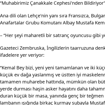
“Muhabirimiz Çanakkale Cephesi'nden Bildiriyor” 
Ana dili olan Lehçe'nin yanı sıra Fransızca, Bu
Anafartalar Grubu Komutanı Albay Mustafa Kemal'in
– “Her şeyi maharetli bir satranç oyuncusu gibi y
Gazeteci Zembruska, İngilizlerin taarruzuna denk
ifadelere yer veriyor:
“Kemal Bey bizi, yeni yeni tamamlanan ve iki küç
küçük ev dağa yaslanmış ve üstten iyi maskelenmi
tamamen muharebe hattında, mümkün olan bütün 
yerde durması haşin asker hayatını daha tahammül
duran küçük bir masa, yanında genç bir teğmen o
lambanın ışığında birkaç kurmay subayla Mustafa