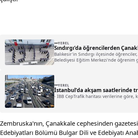
YEREL
Sındırgı’da öğrencilerden Çanak
Balıkesir'in Sındırgı ilçesinde öğrencile
Belediyesi Eğitim Merkezi'nde öğrenim gö
YEREL
İstanbul’da akşam saatlerinde t
- İBB CepTrafik haritası verilerine göre,
Zembruska'nın, Çanakkale cephesinden gazetesine 
Edebiyatları Bölümü Bulgar Dili ve Edebiyatı Ana