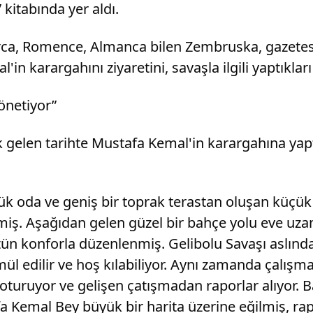
kitabında yer aldı.
lgarca, Romence, Almanca bilen Zembruska, gazet
 karargahını ziyaretini, savaşla ilgili yaptıkları
önetiyor”
 gelen tarihte Mustafa Kemal'in karargahına yapt
ük oda ve geniş bir toprak terastan oluşan küçük
ş. Aşağıdan gelen güzel bir bahçe yolu eve uzanı
konforla düzenlenmiş. Gelibolu Savaşı aslında 
 edilir ve hoş kılabiliyor. Aynı zamanda çalışma
turuyor ve gelişen çatışmadan raporlar alıyor. B
 Kemal Bey büyük bir harita üzerine eğilmiş, rap