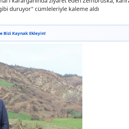
al'i karargahında ziyaret eden Zembruska, kahr
 gibi duruyor" cümleleriyle kaleme aldı
 Bizi Kaynak Ekleyin!