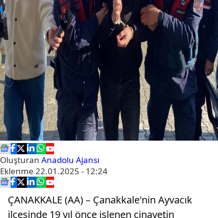
Oluşturan
Anadolu Ajansı
Eklenme
22.01.2025 - 12:24
ÇANAKKALE (AA) – Çanakkale'nin Ayvacık
ilçesinde 19 yıl önce işlenen cinayetin