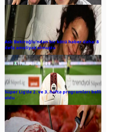
Aslı Bekiroğlu’ndan bir kötü haber daha: 8
defa ameliyat olmuştu
Süper Lig’de 2. ve 3. hafta programları belli
oldu