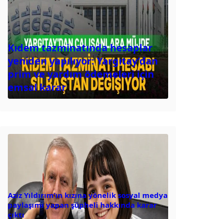
Kıdem tazminatında hesaplar
yeniden yapılıyor: Yargıtay’dan
prim ve yardım ödemeleri için
emsal karar
Aziz Yıldırım’ın kızına yönelik sosyal medya
paylaşımı yapan şüpheli hakkında karar
çıktı