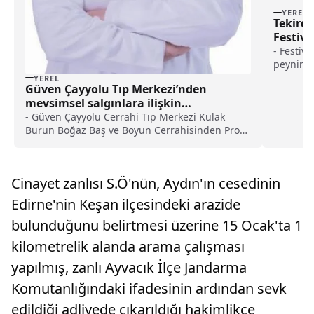
YEREL
Tekird
Festiva
- Festiv
peynirle
YEREL
Güven Çayyolu Tıp Merkezi’nden
mevsimsel salgınlara ilişkin
değerlendirme haberi
- Güven Çayyolu Cerrahi Tıp Merkezi Kulak
Burun Boğaz Baş ve Boyun Cerrahisinden Prof.
Dr. Rauf Oğuzhan Kum:- "Bulaşıcı hastalıklara
karşı en etkili yöntem olan aşı iyi bir korunma
yöntemidir"- "Beş günden daha uzun süredir
Cinayet zanlısı S.Ö'nün, Aydın'ın cesedinin
rahatsızlığınız devam ediyor ve buna yüksek
ateş de eşlik ediyorsa doktora başvurmanız çok
Edirne'nin Keşan ilçesindeki arazide
önemli"
bulunduğunu belirtmesi üzerine 15 Ocak'ta 1
kilometrelik alanda arama çalışması
yapılmış, zanlı Ayvacık İlçe Jandarma
Komutanlığındaki ifadesinin ardından sevk
edildiği adliyede çıkarıldığı hakimlikçe