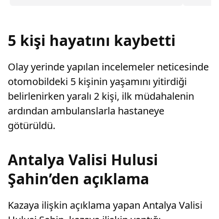
değiştirerek masraf çıkaran kadını ağır kusurlu
korunmas
sayarak, kadının eşine tazminat ödemesine
karar verdi.
5 kişi hayatını kaybetti
Olay yerinde yapılan incelemeler neticesinde
otomobildeki 5 kişinin yaşamını yitirdiği
belirlenirken yaralı 2 kişi, ilk müdahalenin
ardından ambulanslarla hastaneye
götürüldü.
Antalya Valisi Hulusi
Şahin’den açıklama
Kazaya ilişkin açıklama yapan Antalya Valisi