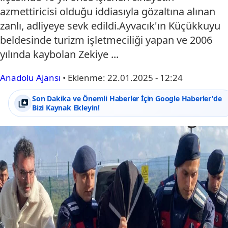
azmettiricisi olduğu iddiasıyla gözaltına alınan
zanlı, adliyeye sevk edildi.Ayvacık'ın Küçükkuyu
beldesinde turizm işletmeciliği yapan ve 2006
yılında kaybolan Zekiye ...
Anadolu Ajansı
•
Eklenme:
22.01.2025 - 12:24
Son Dakika ve Önemli Haberler İçin Google Haberler'de
Bizi Kaynak Ekleyin!