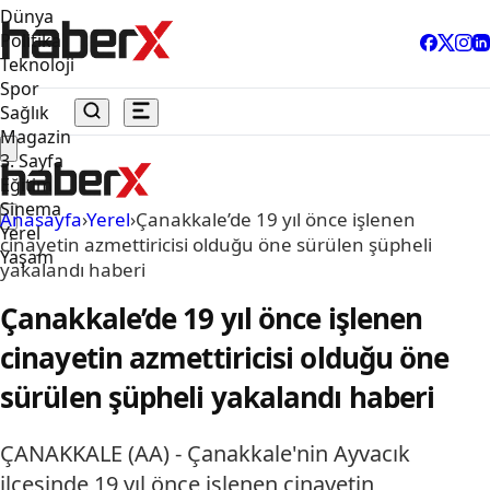
Dünya
Politika
Teknoloji
Spor
Sağlık
Magazin
3. Sayfa
Eğitim
Sinema
Anasayfa
›
Yerel
›
Çanakkale’de 19 yıl önce işlenen
Yerel
cinayetin azmettiricisi olduğu öne sürülen şüpheli
Yaşam
yakalandı haberi
Çanakkale’de 19 yıl önce işlenen
cinayetin azmettiricisi olduğu öne
sürülen şüpheli yakalandı haberi
ÇANAKKALE (AA) - Çanakkale'nin Ayvacık
ilçesinde 19 yıl önce işlenen cinayetin