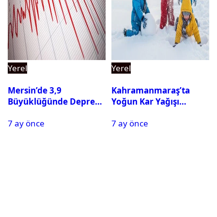
Yerel
Yerel
Mersin’de 3,9
Kahramanmaraş’ta
Büyüklüğünde Deprem
Yoğun Kar Yağışı
Oldu
Nedeniyle Okullar Yarın
7 ay önce
7 ay önce
Tatil