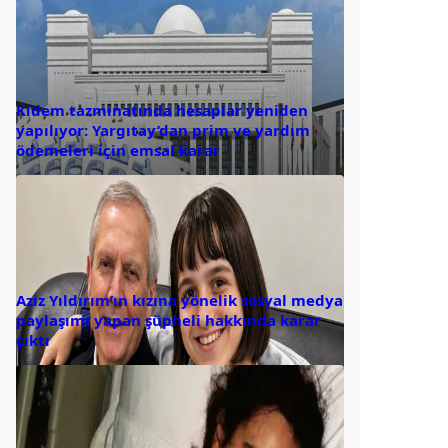
Kıdem tazminatında hesaplar yeniden
yapılıyor: Yargıtay’dan prim ve yardım
ödemeleri için emsal karar
Aziz Yıldırım’ın kızına yönelik sosyal medya
paylaşımı yapan şüpheli hakkında karar
çıktı