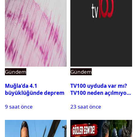
Gündem
Gündem
Muğla’da 4.1
TV100 uyduda var mı?
büyüklüğünde deprem
TV100 neden açılmıyor?
9 saat önce
23 saat önce