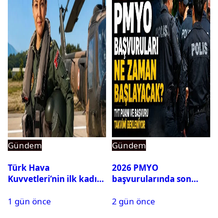
Gündem
Gündem
Türk Hava
2026 PMYO
Kuvvetleri’nin ilk kadın
başvurularında son
generali Özlem
durum ne?
1 gün önce
2 gün önce
Karapınar hakkında
dikkat çeken detay