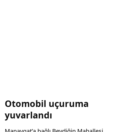
Otomobil uçuruma
yuvarlandı
Manavgat’a bağlı Beydiğin Mahallesi