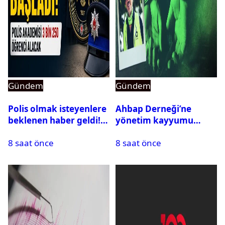
Gündem
Gündem
Polis olmak isteyenlere
Ahbap Derneği’ne
beklenen haber geldi!
yönetim kayyumu
PMYO başvuruları açıldı
atandı: Kapatma davası
8 saat önce
8 saat önce
açıldı