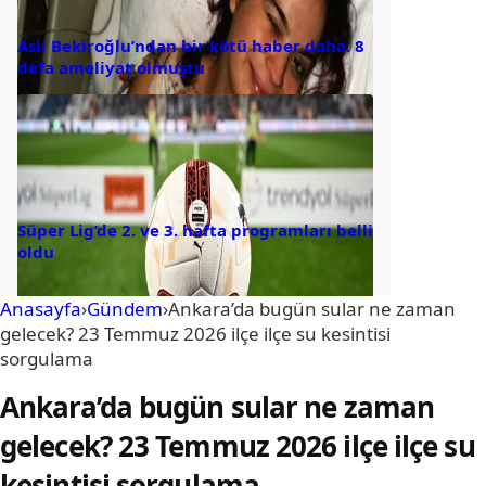
Aslı Bekiroğlu’ndan bir kötü haber daha: 8
defa ameliyat olmuştu
Süper Lig’de 2. ve 3. hafta programları belli
oldu
Anasayfa
›
Gündem
›
Ankara’da bugün sular ne zaman
gelecek? 23 Temmuz 2026 ilçe ilçe su kesintisi
sorgulama
Ankara’da bugün sular ne zaman
gelecek? 23 Temmuz 2026 ilçe ilçe su
kesintisi sorgulama