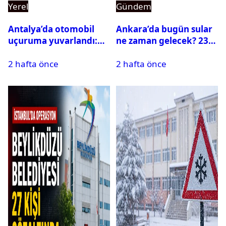
Yerel
Gündem
Antalya’da otomobil
Ankara’da bugün sular
uçuruma yuvarlandı:
ne zaman gelecek? 23
Çok sayıda ölü ve yaralı
Temmuz 2026 ilçe ilçe
2 hafta önce
2 hafta önce
var
su kesintisi sorgulama