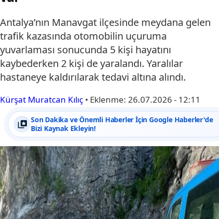
Antalya’nın Manavgat ilçesinde meydana gelen
trafik kazasında otomobilin uçuruma
yuvarlaması sonucunda 5 kişi hayatını
kaybederken 2 kişi de yaralandı. Yaralılar
hastaneye kaldırılarak tedavi altına alındı.
Kürşat Muratcan Kılıç
•
Eklenme:
26.07.2026 - 12:11
Son Dakika ve Önemli Haberler İçin Google Haberler'de
Bizi Kaynak Ekleyin!