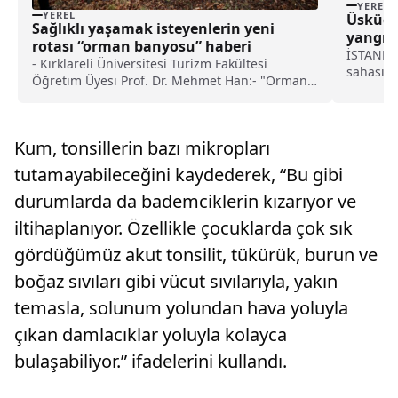
YEREL
YEREL
Üsküdar
Sağlıklı yaşamak isteyenlerin yeni
yangın
rotası “orman banyosu” haberi
İSTANBUL
- Kırklareli Üniversitesi Turizm Fakültesi
sahasınd
Öğretim Üyesi Prof. Dr. Mehmet Han:- "Orman
itfaiye e
bir şifa kaynağı, içerisine girdiğinizde
temponuz yavaşlıyor ve özellikle
büyükşehirlerdeki insanlar şehirden arınmak
Kum, tonsillerin bazı mikropları
yani 'şehir detoksu' yapmak istiyorsa orman
banyosunu öneriyorum"
tutamayabileceğini kaydederek, “Bu gibi
durumlarda da bademciklerin kızarıyor ve
iltihaplanıyor. Özellikle çocuklarda çok sık
gördüğümüz akut tonsilit, tükürük, burun ve
boğaz sıvıları gibi vücut sıvılarıyla, yakın
temasla, solunum yolundan hava yoluyla
çıkan damlacıklar yoluyla kolayca
bulaşabiliyor.” ifadelerini kullandı.