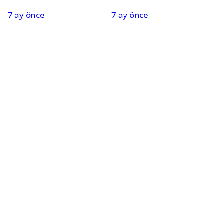
Oldu
Nedeniyle Okullar Yarın
7 ay önce
7 ay önce
Tatil