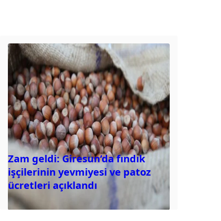
Zam geldi: Giresun’da fındık
işçilerinin yevmiyesi ve patoz
ücretleri açıklandı