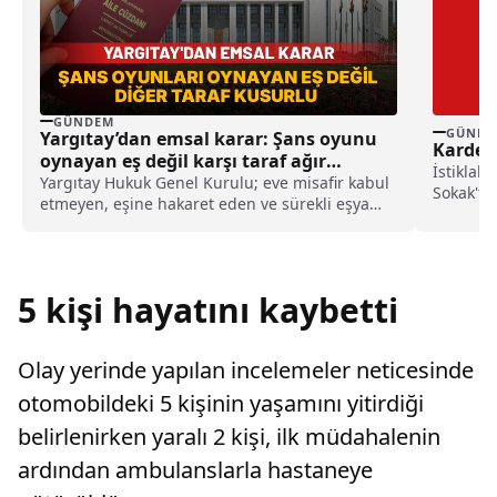
GÜNDEM
GÜNDE
Yargıtay’dan emsal karar: Şans oyunu
Kardeşi
oynayan eş değil karşı taraf ağır
İstiklal
kusurlu sayıldı
Yargıtay Hukuk Genel Kurulu; eve misafir kabul
Sokak'ta,
etmeyen, eşine hakaret eden ve sürekli eşya
arasında.
değiştirerek masraf çıkaran kadını ağır kusurlu
sayarak, kadının eşine tazminat ödemesine
karar verdi.
5 kişi hayatını kaybetti
Olay yerinde yapılan incelemeler neticesinde
otomobildeki 5 kişinin yaşamını yitirdiği
belirlenirken yaralı 2 kişi, ilk müdahalenin
ardından ambulanslarla hastaneye