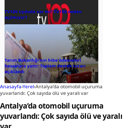
TV100 uyduda var mı? TV100 neden
açılmıyor?
Tarım Bakanlığı’nın hibe ödemeleri
hesaplara yattı: Toplam destek tutarı
açıklandı
Anasayfa
›
Yerel
›
Antalya’da otomobil uçuruma
yuvarlandı: Çok sayıda ölü ve yaralı var
Antalya’da otomobil uçuruma
yuvarlandı: Çok sayıda ölü ve yaralı
var