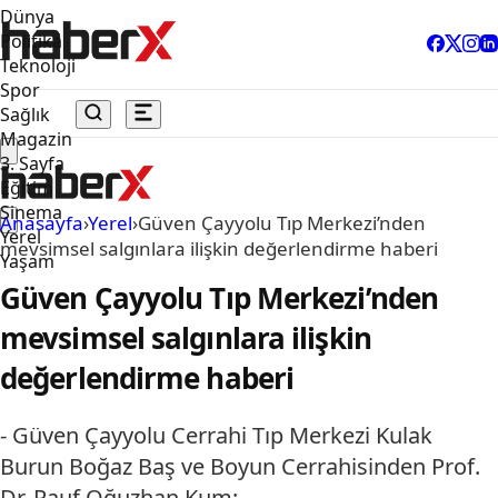
Dünya
Politika
Teknoloji
Spor
Sağlık
Magazin
3. Sayfa
Eğitim
Sinema
Anasayfa
›
Yerel
›
Güven Çayyolu Tıp Merkezi’nden
Yerel
mevsimsel salgınlara ilişkin değerlendirme haberi
Yaşam
Güven Çayyolu Tıp Merkezi’nden
mevsimsel salgınlara ilişkin
değerlendirme haberi
- Güven Çayyolu Cerrahi Tıp Merkezi Kulak
Burun Boğaz Baş ve Boyun Cerrahisinden Prof.
Dr. Rauf Oğuzhan Kum: