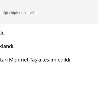
 ekipleri, "nitelikli...
ı.
klandı.
htarı Mehmet Taş'a teslim edildi.