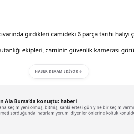
varında girdikleri camideki 6 parça tarihi halıyı ç
tanlığı ekipleri, caminin güvenlik kamerası görün
HABER DEVAM EDIYOR
an Ala Bursa’da konuştu: haberi
. Daha seçim yeni olmuş, bitmiş, sanki ertesi gün yine bir seçim va
"Hizmeti sorduğunda 'hatırlamıyorum' diyenler önlerine koltuk konu
rülmemiştir. 6 yıl geçti, 6 tane hizmet sayılamaz, sayamazsınız"