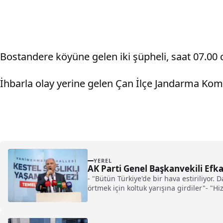
Bostandere köyüne gelen iki şüpheli, saat 07.00 ci
İhbarla olay yerine gelen Çan İlçe Jandarma Komu
YEREL
AK Parti Genel Başkanvekili Efk
- "Bütün Türkiye'de bir hava estiriliyor
örtmek için koltuk yarışına girdiler"- 
oturduğu koltuğun gerektirdiği hizmet gö