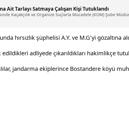
na Ait Tarlayı Satmaya Çalışan Kişi Tutuklandı
inde Kaçakçılık ve Organize Suçlarla Mücadele (KOM) Şube Müdürlüğü
da hırsızlık şüphelisi A.Y. ve M.G'yi gözaltına ald
edildikleri adliyede çıkarıldıkları hakimlikçe tutu
i halılar, jandarma ekiplerince Bostandere köyü mu