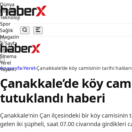
Dünya
Politika
Teknoloji
Spor
Sağlık
Magazin
3. Sayfa
Eğitim
Sinema
Yerel
Anasayfa
›
Yerel
›
Çanakkale’de köy camisinin tarihi halıları
Yaşam
Çanakkale’de köy camisi
tutuklandı haberi
Çanakkale'nin Çan ilçesindeki bir köy camisinin ta
gelen iki şüpheli, saat 07.00 civarında girdikleri c