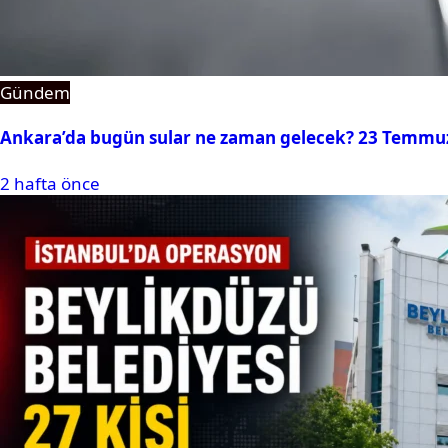
Gündem
Ankara’da bugün sular ne zaman gelecek? 23 Temmuz 2
2 hafta önce