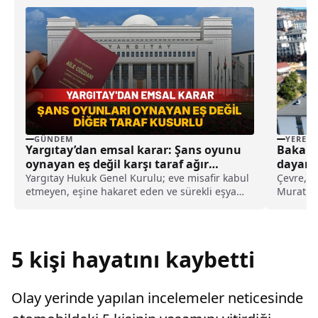
GÜNDEM
YEREL
Yargıtay’dan emsal karar: Şans oyunu
Bakan 
oynayan eş değil karşı taraf ağır
dayanık
kusurlu sayıldı
ilişkin
Yargıtay Hukuk Genel Kurulu; eve misafir kabul
Çevre, Şe
etmeyen, eşine hakaret eden ve sürekli eşya
Murat Ku
değiştirerek masraf çıkaran kadını ağır kusurlu
hale get
sayarak, kadının eşine tazminat ödemesine
paylaşım
karar verdi.
açıklama
gecekond
5 kişi hayatını kaybetti
Olay yerinde yapılan incelemeler neticesinde