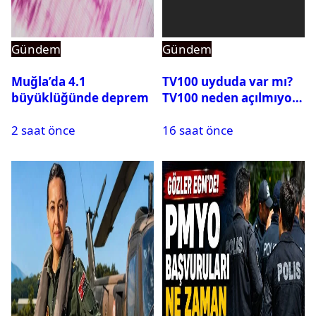
Gündem
Gündem
Muğla’da 4.1
TV100 uyduda var mı?
büyüklüğünde deprem
TV100 neden açılmıyor?
2 saat önce
16 saat önce