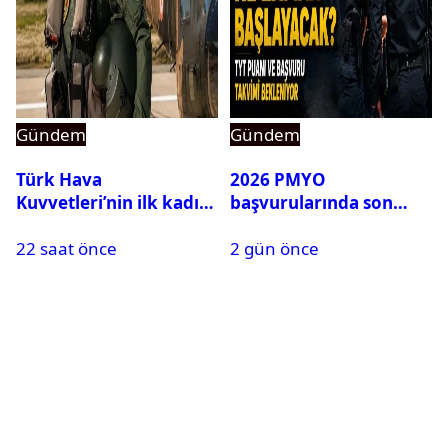
Gündem
Gündem
Türk Hava
2026 PMYO
Kuvvetleri’nin ilk kadın
başvurularında son
generali Özlem
durum ne?
22 saat önce
2 gün önce
Karapınar hakkında
dikkat çeken detay
ortaya çıktı