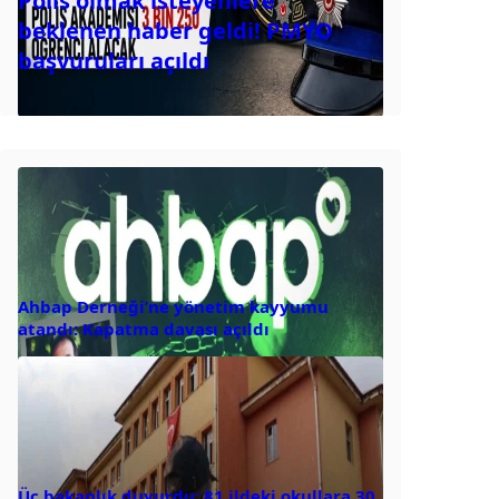
Polis olmak isteyenlere
beklenen haber geldi! PMYO
başvuruları açıldı
Ahbap Derneği’ne yönetim kayyumu
atandı: Kapatma davası açıldı
Üç bakanlık duyurdu: 81 ildeki okullara 30