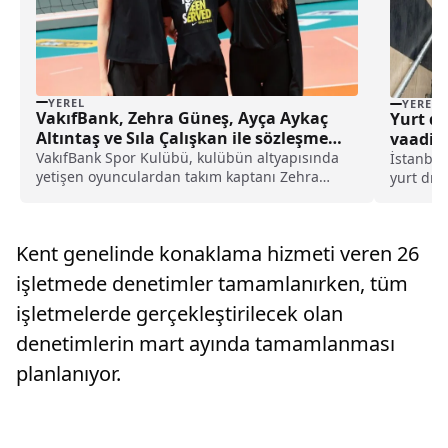
YEREL
YEREL
VakıfBank, Zehra Güneş, Ayça Aykaç
Yurt dı
Altıntaş ve Sıla Çalışkan ile sözleşme
vaadiyl
yeniledi haberi
VakıfBank Spor Kulübü, kulübün altyapısında
yakala
İstanbul'
yetişen oyunculardan takım kaptanı Zehra
yurt dış
Güneş, Ayça Aykaç Altıntaş ve Sıla Çalışkan'ın
dolandır
sözleşmelerinin yenilendiğini açıkladı.
Asayiş Ş
Sözleşmesi yenilenen ve sezonu başında takım
Amirliği
Kent genelinde konaklama hizmeti veren 26
kaptanlığına getir...
Başsavcıl
işletmede denetimler tamamlanırken, tüm
işletmelerde gerçekleştirilecek olan
denetimlerin mart ayında tamamlanması
planlanıyor.