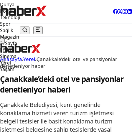
Dünya
Politika
Teknoloji
Spor
Sağlık
Magazin
3. Sayfa
Eğitim
Sinema
Anasayfa
›
Yerel
›
Çanakkale’deki otel ve pansiyonlar
Yerel
denetleniyor haberi
Yaşam
Çanakkale’deki otel ve pansiyonlar
denetleniyor haberi
Çanakkale Belediyesi, kent genelinde
konaklama hizmeti veren turizm işletmesi
belgeli tesisler ile basit konaklama turizm
işletmesi belgesine sahip tesislerde yasal