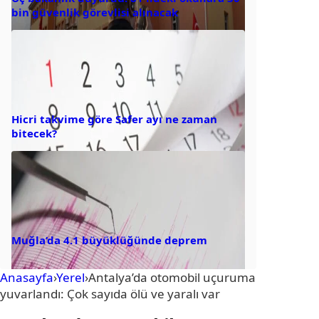
bin güvenlik görevlisi alınacak
Hicri takvime göre Safer ayı ne zaman
bitecek?
Muğla’da 4.1 büyüklüğünde deprem
Anasayfa
›
Yerel
›
Antalya’da otomobil uçuruma
yuvarlandı: Çok sayıda ölü ve yaralı var