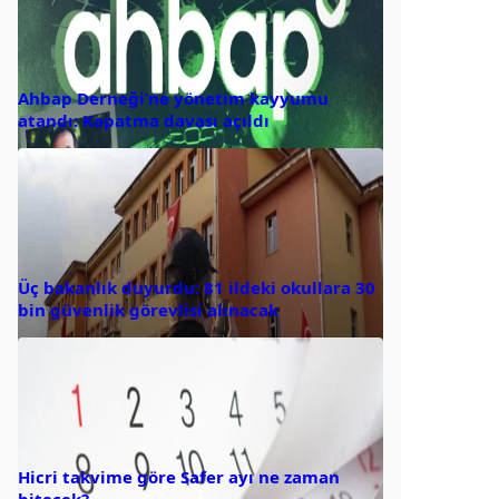
Ahbap Derneği’ne yönetim kayyumu
atandı: Kapatma davası açıldı
Üç bakanlık duyurdu: 81 ildeki okullara 30
bin güvenlik görevlisi alınacak
Hicri takvime göre Safer ayı ne zaman
bitecek?