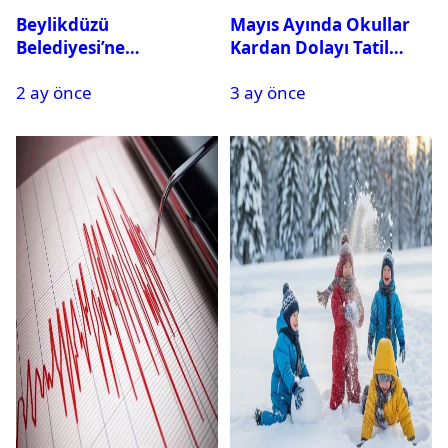
Beylikdüzü
Mayıs Ayında Okullar
Belediyesi’ne
Kardan Dolayı Tatil
Operasyon: 27 Kişi
Edildi
2 ay önce
3 ay önce
Gözaltına Alındı