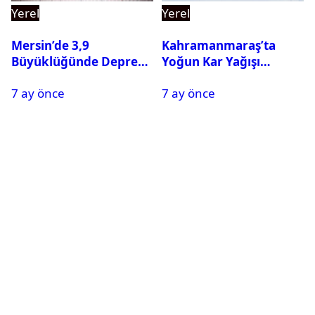
Yerel
Yerel
Mersin’de 3,9
Kahramanmaraş’ta
Büyüklüğünde Deprem
Yoğun Kar Yağışı
Oldu
Nedeniyle Okullar Yarın
7 ay önce
7 ay önce
Tatil