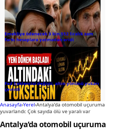
Emekliye ödenecek 3 bin 552 liralık zam
farkı hesaplara yatmadan eridi
Fed beklentisi değişti, altın yönünü yukarı
çevirdi
Anasayfa
›
Yerel
›
Antalya’da otomobil uçuruma
yuvarlandı: Çok sayıda ölü ve yaralı var
Antalya’da otomobil uçuruma