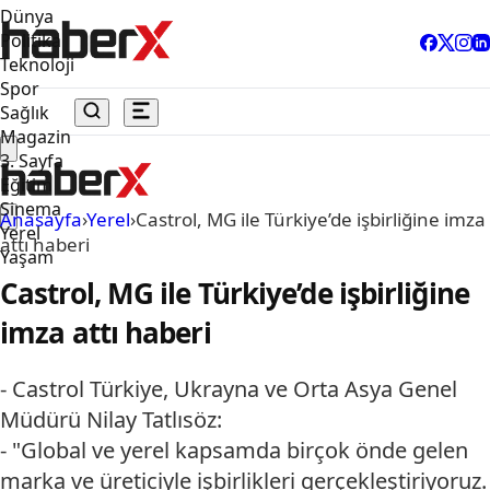
Dünya
Politika
Teknoloji
Spor
Sağlık
Magazin
3. Sayfa
Eğitim
Sinema
Anasayfa
›
Yerel
›
Castrol, MG ile Türkiye’de işbirliğine imza
Yerel
attı haberi
Yaşam
Castrol, MG ile Türkiye’de işbirliğine
imza attı haberi
- Castrol Türkiye, Ukrayna ve Orta Asya Genel
Müdürü Nilay Tatlısöz:
- "Global ve yerel kapsamda birçok önde gelen
marka ve üreticiyle işbirlikleri gerçekleştiriyoruz.