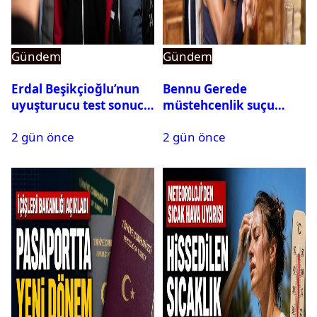
Gündem
Gündem
Erdal Beşikçioğlu’nun
Bennu Gerede
uyuşturucu test sonucu
müstehcenlik suçu
belli oldu
kapsamında gözaltına
2 gün önce
2 gün önce
alındı