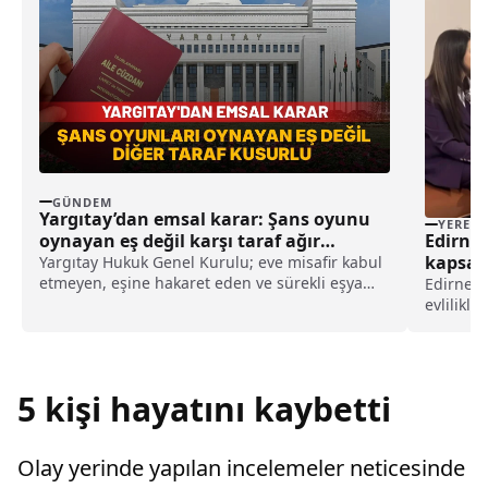
GÜNDEM
Yargıtay’dan emsal karar: Şans oyunu
YEREL
oynayan eş değil karşı taraf ağır
Edirne V
kusurlu sayıldı
kapsamı
Yargıtay Hukuk Genel Kurulu; eve misafir kabul
etmeyen, eşine hakaret eden ve sürekli eşya
çifti zi
Edirne V
değiştirerek masraf çıkaran kadını ağır kusurlu
evlilikle
sayarak, kadının eşine tazminat ödemesine
bulundu.
karar verdi.
çocuğu v
Sadiye Da
5 kişi hayatını kaybetti
Olay yerinde yapılan incelemeler neticesinde