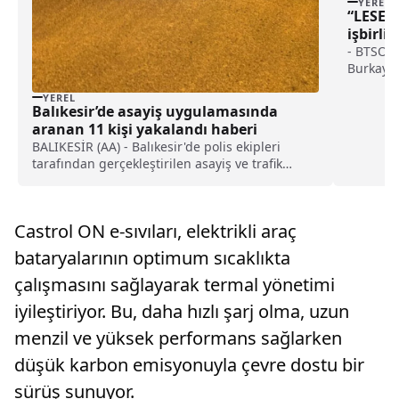
YEREL
“LESEX
işbirli
haberi
- BTSO Y
Burkay:-
bu işbir
YEREL
içinde v
Balıkesir’de asayiş uygulamasında
gücünü p
aranan 11 kişi yakalandı haberi
BALIKESİR (AA) - Balıkesir'de polis ekipleri
tarafından gerçekleştirilen asayiş ve trafik
huzur uygulamasında çeşitli suçlardan aranan
11 şüpheli gözaltına alındı.Balıkesir İl Emniyet
Müdürlüğü 92 ekip ve 376 personelin
Castrol ON e-sıvıları, elektrikli araç
katılımıyla asayiş ile kamu düz...
bataryalarının optimum sıcaklıkta
çalışmasını sağlayarak termal yönetimi
iyileştiriyor. Bu, daha hızlı şarj olma, uzun
menzil ve yüksek performans sağlarken
düşük karbon emisyonuyla çevre dostu bir
sürüş sunuyor.