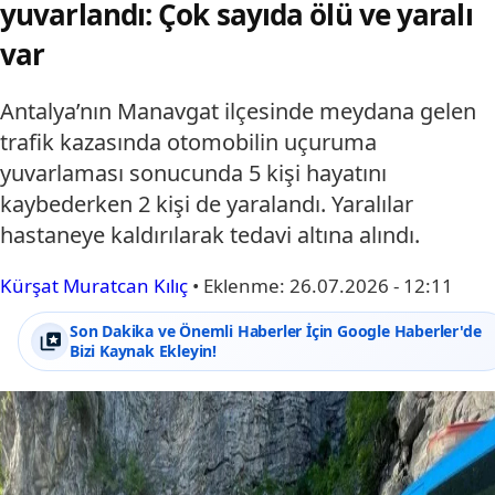
yuvarlandı: Çok sayıda ölü ve yaralı
var
Antalya’nın Manavgat ilçesinde meydana gelen
trafik kazasında otomobilin uçuruma
yuvarlaması sonucunda 5 kişi hayatını
kaybederken 2 kişi de yaralandı. Yaralılar
hastaneye kaldırılarak tedavi altına alındı.
Kürşat Muratcan Kılıç
•
Eklenme:
26.07.2026 - 12:11
Son Dakika ve Önemli Haberler İçin Google Haberler'de
Bizi Kaynak Ekleyin!