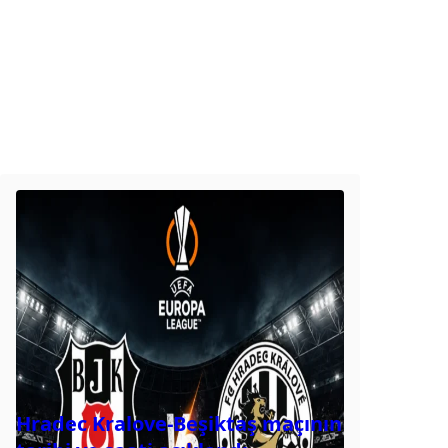
Hradec Kralove-Beşiktaş maçının