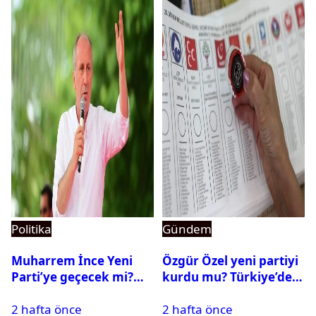
Politika
Gündem
Muharrem İnce Yeni
Özgür Özel yeni partiyi
Parti’ye geçecek mi?
kurdu mu? Türkiye’de
CHP’den istifa etti mi?
siyasi parti kurma
2 hafta önce
2 hafta önce
süreci nasıl işler?