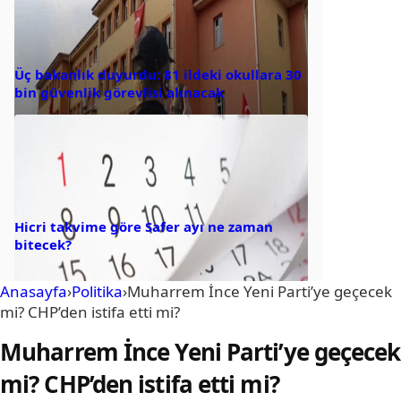
Üç bakanlık duyurdu: 81 ildeki okullara 30
bin güvenlik görevlisi alınacak
Hicri takvime göre Safer ayı ne zaman
bitecek?
Anasayfa
›
Politika
›
Muharrem İnce Yeni Parti’ye geçecek
mi? CHP’den istifa etti mi?
Muharrem İnce Yeni Parti’ye geçecek
mi? CHP’den istifa etti mi?