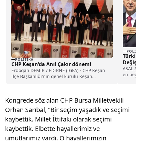
POLITI
Türkiye
POLITIKA
Değişti
CHP Keşan’da Anıl Çakır dönemi
ASAL Ara
Erdoğan DEMİR / EDİRNE (İGFA) - CHP Keşan
en beğen
İlçe Başkanlığı'nın genel kurulu Keşan
yeniledi.
Belediyesi...
Kongrede söz alan CHP Bursa Milletvekili
Orhan Sarıbal, “Bir seçim yaşadık ve seçimi
kaybettik. Millet İttifakı olarak seçimi
kaybettik. Elbette hayallerimiz ve
umutlarımız vardı. O hayallerimizin