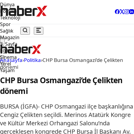
Dünya
Politika
Teknoloji
Spor
Sağlık
Magazin
3. Sayfa
Eğitim
Sinema
Anasayfa
›
Politika
›
CHP Bursa Osmangazi’de Çelikten
Yerel
dönemi
Yaşam
CHP Bursa Osmangazi’de Çelikten
dönemi
BURSA (İGFA)- CHP Osmangazi ilçe başkanlığına
Cengiz Çelikten seçildi. Merinos Atatürk Kongre
ve Kültür Merkezi Orhangazi Salonu’nda
gerçekleşen kongrede CHP Bursa İl Başkanı Av.