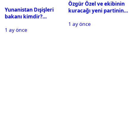
Özgür Özel ve ekibinin
Yunanistan Dışişleri
kuracağı yeni partinin
bakanı kimdir?
tarihi belli oldu
Georgios Gerapetritis
1 ay önce
1 ay önce
kariyeri ve hayatı,
Georgios Gerapetritis Hakan
Fidan’a ne dedi?