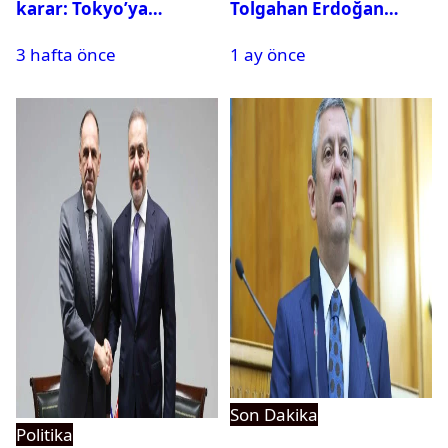
karar: Tokyo’ya
Tolgahan Erdoğan
alternatif başkent
iddiası: Operasyon
3 hafta önce
1 ay önce
geliyor
bilgisini sızdırıp para
istedi
Son Dakika
Politika