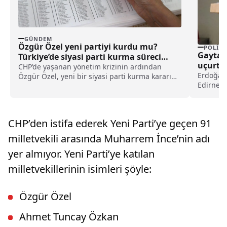
GÜNDEM
Özgür Özel yeni partiyi kurdu mu?
POLITI
Gaytan
Türkiye’de siyasi parti kurma süreci
uçurtm
nasıl işler?
CHP’de yaşanan yönetim krizinin ardından
Erdoğan 
Özgür Özel, yeni bir siyasi parti kurma kararını
Edirne M
kamuoyu ile resmen paylaştı. Özel’in CHP’ye
açıklama
yaptığı veda konuşması sonrasında Kurucular
Kurulu’nun çalışmaları başladı. Bu gelişme
siyasi bir parti kurma süreci hakkındaki
CHP’den istifa ederek Yeni Parti’ye geçen 91
araştırmaları artırdı.
milletvekili arasında Muharrem İnce’nin adı
yer almıyor. Yeni Parti’ye katılan
milletvekillerinin isimleri şöyle:
Özgür Özel
Ahmet Tuncay Özkan