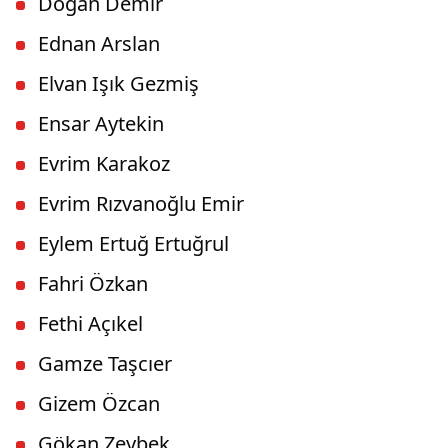
Doğan Demir
Ednan Arslan
Elvan Işık Gezmiş
Ensar Aytekin
Evrim Karakoz
Evrim Rızvanoğlu Emir
Eylem Ertuğ Ertuğrul
Fahri Özkan
Fethi Açıkel
Gamze Taşcıer
Gizem Özcan
Gökan Zeybek