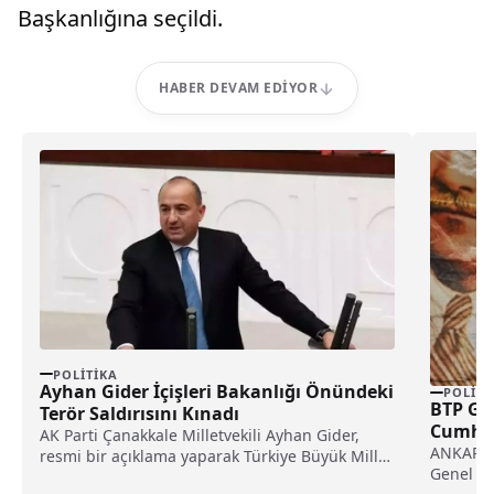
Başkanlığına seçildi.
HABER DEVAM EDIYOR
POLITIKA
Ayhan Gider İçişleri Bakanlığı Önündeki
POLITI
BTP Gen
Terör Saldırısını Kınadı
Cumhur
AK Parti Çanakkale Milletvekili Ayhan Gider,
ANKARA (
resmi bir açıklama yaparak Türkiye Büyük Millet
Genel Li
Meclisi'nin...