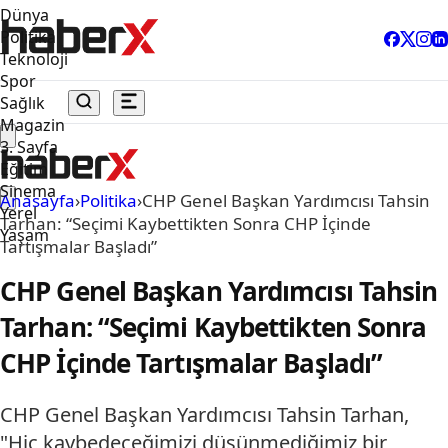
Dünya
Politika
Teknoloji
Spor
Sağlık
Magazin
3. Sayfa
Eğitim
Sinema
Anasayfa
›
Politika
›
CHP Genel Başkan Yardımcısı Tahsin
Yerel
Tarhan: “Seçimi Kaybettikten Sonra CHP İçinde
Yaşam
Tartışmalar Başladı”
CHP Genel Başkan Yardımcısı Tahsin
Tarhan: “Seçimi Kaybettikten Sonra
CHP İçinde Tartışmalar Başladı”
CHP Genel Başkan Yardımcısı Tahsin Tarhan,
"Hiç kaybedeceğimizi düşünmediğimiz bir