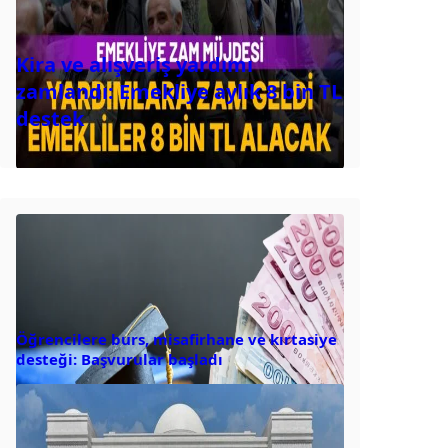
Kira ve alışveriş yardımı
zamlandı: Emekliye aylık 8 bin TL
destek
Öğrencilere burs, misafirhane ve kırtasiye
desteği: Başvurular başladı