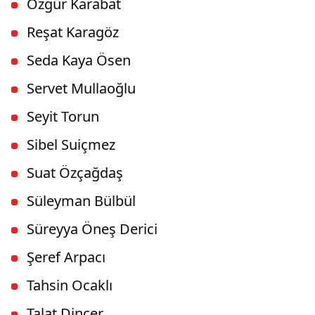
Özgür Karabat
Reşat Karagöz
Seda Kaya Ösen
Servet Mullaoğlu
Seyit Torun
Sibel Suiçmez
Suat Özçağdaş
Süleyman Bülbül
Süreyya Öneş Derici
Şeref Arpacı
Tahsin Ocaklı
Talat Dinçer