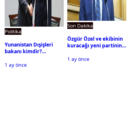
Son Dakika
Politika
Özgür Özel ve ekibinin
Yunanistan Dışişleri
kuracağı yeni partinin
bakanı kimdir?
tarihi belli oldu
Georgios Gerapetritis
1 ay önce
1 ay önce
kariyeri ve hayatı,
Georgios Gerapetritis Hakan
Fidan’a ne dedi?