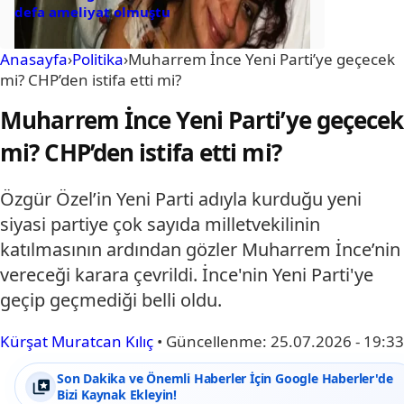
defa ameliyat olmuştu
Anasayfa
›
Politika
›
Muharrem İnce Yeni Parti’ye geçecek
mi? CHP’den istifa etti mi?
Muharrem İnce Yeni Parti’ye geçecek
mi? CHP’den istifa etti mi?
Özgür Özel’in Yeni Parti adıyla kurduğu yeni
siyasi partiye çok sayıda milletvekilinin
katılmasının ardından gözler Muharrem İnce’nin
vereceği karara çevrildi. İnce'nin Yeni Parti'ye
geçip geçmediği belli oldu.
Kürşat Muratcan Kılıç
•
Güncellenme:
25.07.2026 - 19:33
Son Dakika ve Önemli Haberler İçin Google Haberler'de
Bizi Kaynak Ekleyin!