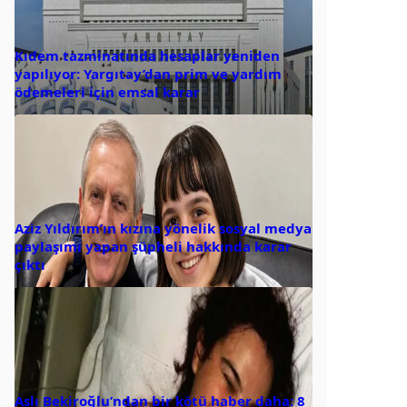
Kıdem tazminatında hesaplar yeniden
yapılıyor: Yargıtay’dan prim ve yardım
ödemeleri için emsal karar
Aziz Yıldırım’ın kızına yönelik sosyal medya
paylaşımı yapan şüpheli hakkında karar
çıktı
Aslı Bekiroğlu’ndan bir kötü haber daha: 8