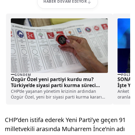
HABER DEVAM EDIYOR
GÜNDEM
POLITI
Özgür Özel yeni partiyi kurdu mu?
SONAR 
Türkiye’de siyasi parti kurma süreci
İşte Y
nasıl işler?
CHP’de yaşanan yönetim krizinin ardından
Anket çal
Özgür Özel, yeni bir siyasi parti kurma kararını
oranları
kamuoyu ile resmen paylaştı. Özel’in CHP’ye
araştırma
yaptığı veda konuşması sonrasında Kurucular
Kurulu’nun çalışmaları başladı. Bu gelişme
CHP’den istifa ederek Yeni Parti’ye geçen 91
siyasi bir parti kurma süreci hakkındaki
araştırmaları artırdı.
milletvekili arasında Muharrem İnce’nin adı