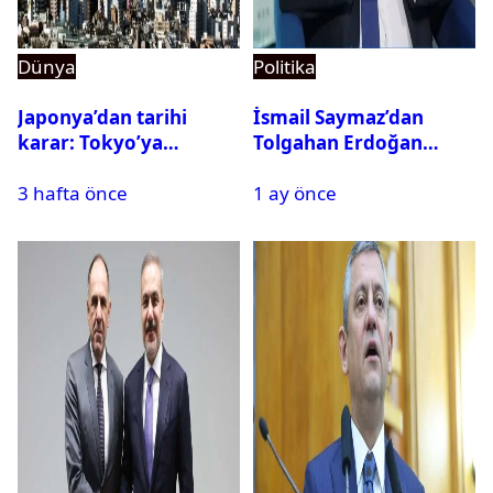
Dünya
Politika
Japonya’dan tarihi
İsmail Saymaz’dan
karar: Tokyo’ya
Tolgahan Erdoğan
alternatif başkent
iddiası: Operasyon
3 hafta önce
1 ay önce
geliyor
bilgisini sızdırıp para
istedi