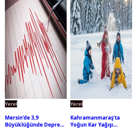
Yerel
Yerel
Mersin’de 3,9
Kahramanmaraş’ta
Büyüklüğünde Deprem
Yoğun Kar Yağışı
Oldu
Nedeniyle Okullar Yarın