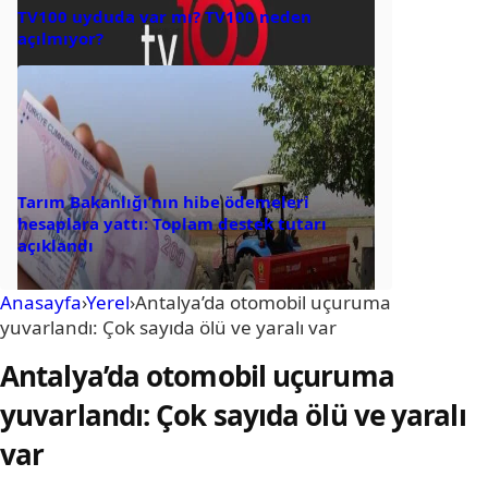
TV100 uyduda var mı? TV100 neden
açılmıyor?
Tarım Bakanlığı’nın hibe ödemeleri
hesaplara yattı: Toplam destek tutarı
açıklandı
Anasayfa
›
Yerel
›
Antalya’da otomobil uçuruma
yuvarlandı: Çok sayıda ölü ve yaralı var
Antalya’da otomobil uçuruma
yuvarlandı: Çok sayıda ölü ve yaralı
var