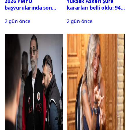
2026 PMYO
Yüksek Askeri Şura
başvurularında son
kararları belli oldu: 94
durum ne?
isim terfi etti
2 gün önce
2 gün önce