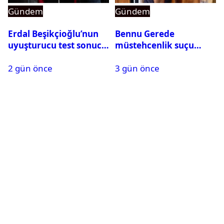
Gündem
Gündem
Erdal Beşikçioğlu’nun
Bennu Gerede
uyuşturucu test sonucu
müstehcenlik suçu
belli oldu
kapsamında gözaltına
2 gün önce
3 gün önce
alındı