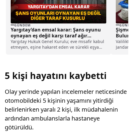
GÜNDEM
GÜNDE
Yargıtay’dan emsal karar: Şans oyunu
Şişme B
oynayan eş değil karşı taraf ağır
Bulun
kusurlu sayıldı
Yargıtay Hukuk Genel Kurulu; eve misafir kabul
Valilikt
etmeyen, eşine hakaret eden ve sürekli eşya
Jandarma
değiştirerek masraf çıkaran kadını ağır kusurlu
engellen
sayarak, kadının eşine tazminat ödemesine
bir...
karar verdi.
5 kişi hayatını kaybetti
Olay yerinde yapılan incelemeler neticesinde
otomobildeki 5 kişinin yaşamını yitirdiği
belirlenirken yaralı 2 kişi, ilk müdahalenin
ardından ambulanslarla hastaneye
götürüldü.