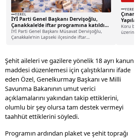
YEREL
Çınarc
YEREL
İYİ Parti Genel Başkanı Dervişoğlu,
Yapılac
Çanakkale’de iftar programına katıldı
Koru bel
haberi
İYİ Parti Genel Başkanı Müsavat Dervişoğlu,
üzerine 
Çanakkale’nin Lapseki ilçesinde iftar
törenine.
programına katıldı.Dervişoğlu, Lapseki
Belediyesince Çarşı Meydanı'nda düzenlenen
sokak iftarında yaptığı konuşmada,
Şehit aileleri ve gazilere yönelik 18 ayrı kanun
Çanakkale'nin Türkiye'yi ge...
maddesi düzenlemesi için çalıştıklarını ifade
eden Özel, Genelkurmay Başkanı ve Milli
Savunma Bakanının umut verici
açıklamalarını yakından takip ettiklerini,
olumlu bir şey olursa tam destek vermeyi
taahhüt ettiklerini söyledi.
Programın ardından plaket ve şehit toprağı