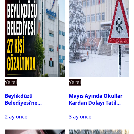
Yerel
Yerel
Beylikdüzü
Mayıs Ayında Okullar
Belediyesi’ne
Kardan Dolayı Tatil
Operasyon: 27 Kişi
Edildi
2 ay önce
3 ay önce
Gözaltına Alındı