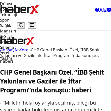
Dünya
Politika
Teknoloji
Spor
Sağlık
Magazin
3. Sayfa
Eğitim
Sinema
Anasayfa
›
Yerel
›
CHP Genel Başkanı Özel, “İBB Şehit
Yerel
Yakınları ve Gaziler ile İftar Programı”nda konuştu:
Yaşam
haberi
CHP Genel Başkanı Özel, “İBB Şehit
Yakınları ve Gaziler ile İftar
Programı”nda konuştu: haberi
- "Milletin helal oylarıyla seçilmiş, bileği bu
seçime kadar bükülmemiş ama onun millete