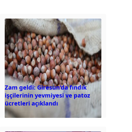
Zam geldi: Giresun’da fındık
işçilerinin yevmiyesi ve patoz
ücretleri açıklandı