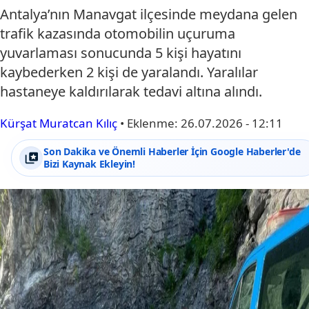
Antalya’nın Manavgat ilçesinde meydana gelen
trafik kazasında otomobilin uçuruma
yuvarlaması sonucunda 5 kişi hayatını
kaybederken 2 kişi de yaralandı. Yaralılar
hastaneye kaldırılarak tedavi altına alındı.
Kürşat Muratcan Kılıç
•
Eklenme:
26.07.2026 - 12:11
Son Dakika ve Önemli Haberler İçin Google Haberler'de
Bizi Kaynak Ekleyin!