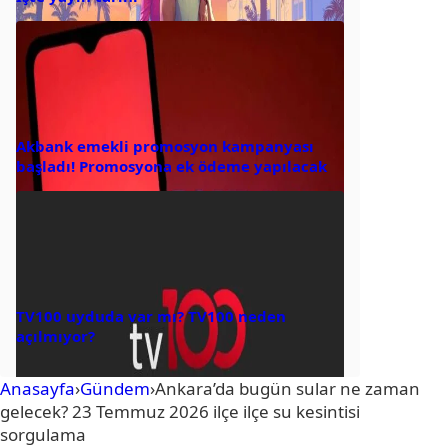
Akbank emekli promosyon kampanyası
başladı! Promosyona ek ödeme yapılacak
TV100 uyduda var mı? TV100 neden
açılmıyor?
Anasayfa
›
Gündem
›
Ankara’da bugün sular ne zaman
gelecek? 23 Temmuz 2026 ilçe ilçe su kesintisi
sorgulama