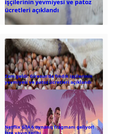
işçilerinin yevmiyesi ve patoz
ücretleri açıklandı
Zam geldi: Giresun’da fındık işçilerinin
yevmiyesi ve patoz ücretleri açıklandı
Netflix GTA 6 oynanış fragmanı geliyor!
İşte yayın tarihi