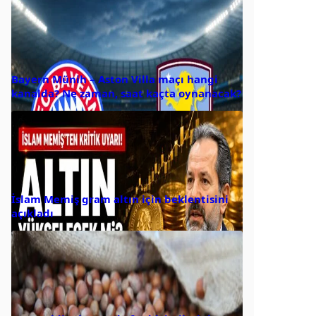
Bayern Münih – Aston Villa maçı hangi
kanalda? Ne zaman, saat kaçta oynanacak?
İslam Memiş gram altın için beklentisini
açıkladı