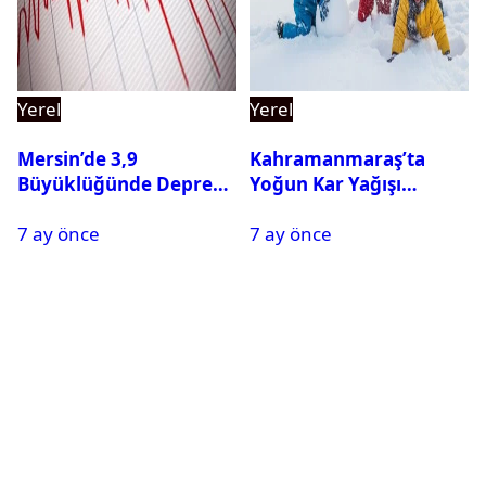
Yerel
Yerel
Mersin’de 3,9
Kahramanmaraş’ta
Büyüklüğünde Deprem
Yoğun Kar Yağışı
Oldu
Nedeniyle Okullar Yarın
7 ay önce
7 ay önce
Tatil