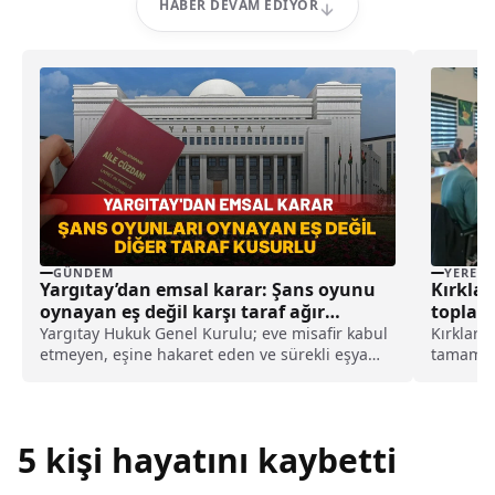
HABER DEVAM EDIYOR
GÜNDEM
YEREL
Yargıtay’dan emsal karar: Şans oyunu
Kırklar
oynayan eş değil karşı taraf ağır
toplant
kusurlu sayıldı
Yargıtay Hukuk Genel Kurulu; eve misafir kabul
Kırklarel
etmeyen, eşine hakaret eden ve sürekli eşya
tamamlan
değiştirerek masraf çıkaran kadını ağır kusurlu
Meclisi 
sayarak, kadının eşine tazminat ödemesine
toplantıd
karar verdi.
çöp kamy
5 kişi hayatını kaybetti