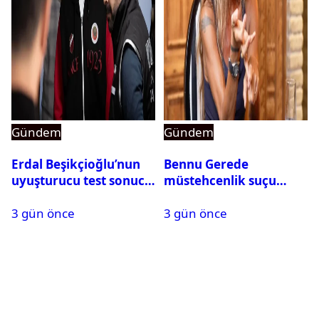
Gündem
Gündem
Erdal Beşikçioğlu’nun
Bennu Gerede
uyuşturucu test sonucu
müstehcenlik suçu
belli oldu
kapsamında gözaltına
3 gün önce
3 gün önce
alındı