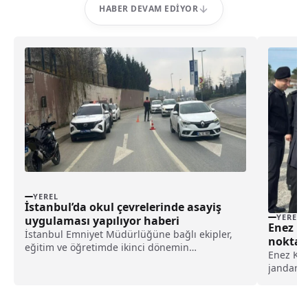
HABER DEVAM EDIYOR
YEREL
İstanbul’da okul çevrelerinde asayiş
YEREL
uygulaması yapılıyor haberi
Enez K
İstanbul Emniyet Müdürlüğüne bağlı ekipler,
noktas
eğitim ve öğretimde ikinci dönemin
kutladı
Enez Ka
başlamasıyla birlikte okul çevrelerinde
jandarma
yoğunlaştırılmış asayiş uygulaması
vatandaş
başlattı.Çocuk Şube Müdürlüğü koordinesinde,
etti.Kay
asayiş ve trafik polis ekiplerinin deste...
Tutal, İ