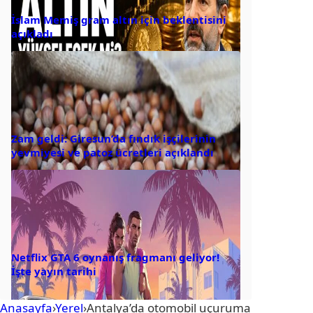
İslam Memiş gram altın için beklentisini
açıkladı
Zam geldi: Giresun’da fındık işçilerinin
yevmiyesi ve patoz ücretleri açıklandı
Netflix GTA 6 oynanış fragmanı geliyor!
İşte yayın tarihi
Anasayfa
›
Yerel
›
Antalya’da otomobil uçuruma