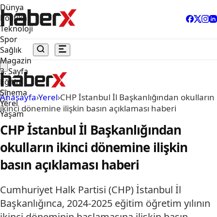
Dünya
Politika
Teknoloji
Spor
Sağlık
Magazin
3. Sayfa
Eğitim
Sinema
Anasayfa
›
Yerel
›
CHP İstanbul İl Başkanlığından okulların
Yerel
ikinci dönemine ilişkin basın açıklaması haberi
Yaşam
CHP İstanbul İl Başkanlığından
okulların ikinci dönemine ilişkin
basın açıklaması haberi
Cumhuriyet Halk Partisi (CHP) İstanbul İl
Başkanlığınca, 2024-2025 eğitim öğretim yılının
ikinci döneminin başlamasına ilişkin basın