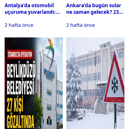
Antalya’da otomobil
Ankara’da bugün sular
uçuruma yuvarlandı:
ne zaman gelecek? 23
Çok sayıda ölü ve yaralı
Temmuz 2026 ilçe ilçe
2 hafta önce
2 hafta önce
var
su kesintisi sorgulama