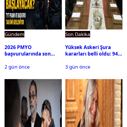
Gündem
Son Dakika
2026 PMYO
Yüksek Askeri Şura
başvurularında son
kararları belli oldu: 94
durum ne?
isim terfi etti
2 gün önce
3 gün önce