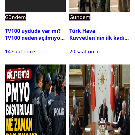
Gündem
Gündem
TV100 uyduda var mı?
Türk Hava
TV100 neden açılmıyor?
Kuvvetleri’nin ilk kadın
generali Özlem
14 saat önce
20 saat önce
Karapınar hakkında
dikkat çeken detay
ortaya çıktı