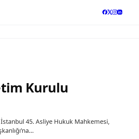
netim Kurulu
rdı. İstanbul 45. Asliye Hukuk Mahkemesi,
şkanlığı’na…