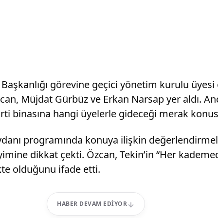
Başkanlığı görevine geçici yönetim kurulu üyesi 
bacan, Müjdat Gürbüz ve Erkan Narsap yer aldı. 
arti binasına hangi üyelerle gideceği merak konus
anı programında konuya ilişkin değerlendirmele
neyimine dikkat çekti. Özcan, Tekin’in “Her kadem
te olduğunu ifade etti.
HABER DEVAM EDIYOR