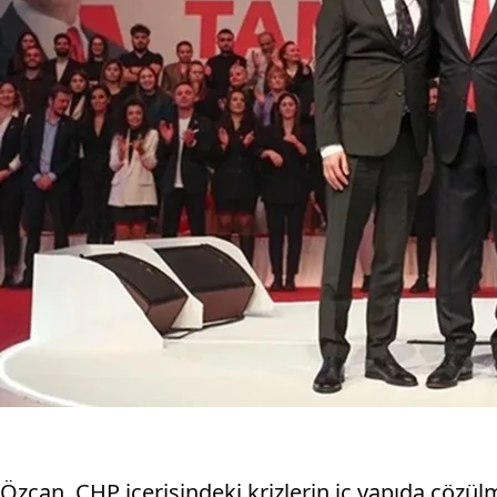
Özcan, CHP içerisindeki krizlerin iç yapıda çözül