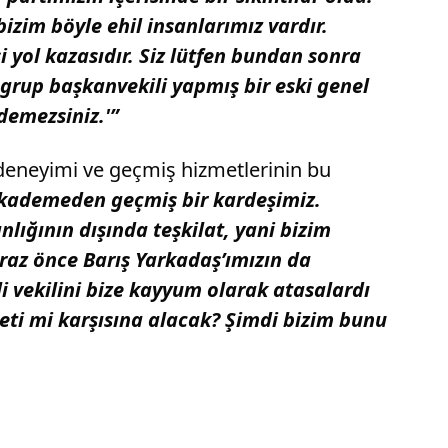
izim böyle ehil insanlarımız vardır.
 yol kazasıdır. Siz lütfen bundan sonra
rup başkanvekili yapmış bir eski genel
edemezsiniz.'”
i deneyimi ve geçmiş hizmetlerinin bu
Her kademeden geçmiş bir kardeşimiz.
nlığının dışında teşkilat, yani bizim
iraz önce Barış Yarkadaş’ımızın da
li vekilini bize kayyum olarak atasalardı
vleti mi karşısına alacak? Şimdi bizim bunu