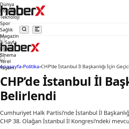
Dünya
Politika
Teknoloji
Spor
Sağlık
Magazin
3. Sayfa
Eğitim
Sinema
Yerel
Anasayfa
›
Politika
›
CHP’de İstanbul İl Başkanlığı İçin Geçi
Yaşam
CHP’de İstanbul İl Baş
Belirlendi
Cumhuriyet Halk Partisi’nde İstanbul İl Başkanlığı 
CHP 38. Olağan İstanbul İl Kongresi’ndeki mevcu