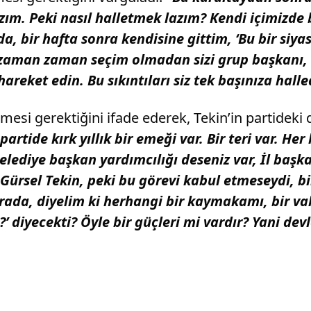
zım. Peki nasıl halletmek lazım? Kendi içimizde b
bir hafta sonra kendisine gittim, ‘Bu bir siyasi
zaman zaman seçim olmadan sizi grup başkanı, g
areket edin. Bu sıkıntıları siz tek başınıza hall
lmesi gerektiğini ifade ederek, Tekin’in partidek
 partide kırk yıllık bir emeği var. Bir teri var. 
belediye başkan yardımcılığı deseniz var, İl başka
 Gürsel Tekin, peki bu görevi kabul etmeseydi, b
orada, diyelim ki herhangi bir kaymakamı, bir va
?’ diyecekti? Öyle bir güçleri mi vardır? Yani de