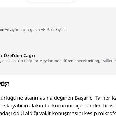
m ve ziyaret için gelen AK Parti Siyasi...
r Özel’den Çağrı
la 28 Ocak’ta Bağcılar Meydanı’nda düzenlenecek miting, “Millet İ
MİŞ?
rlüğü’ne atanmasına değinen Başarır, “Tamer Karada
ere koyabiliriz lakin bu kurumun içerisinden birisi
adaşı ödül aldığı vakit konuşmasını kesip mikrofo