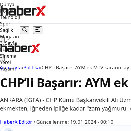
Dünya
Politika
Teknoloji
Spor
Sağlık
Magazin
3. Sayfa
Eğitim
Sinema
Yerel
Anasayfa
›
Politika
›
CHP’li Başarır: AYM ek MTV kararını a
Yaşam
CHP’li Başarır: AYM e
ANKARA (İGFA) - CHP Küme Başkanvekili Ali Uzman
ekmekten, iğneden ipliğe kadar "zam yağmuru" ol
HaberX Editör
•
Güncellenme:
19.01.2024 - 00:10