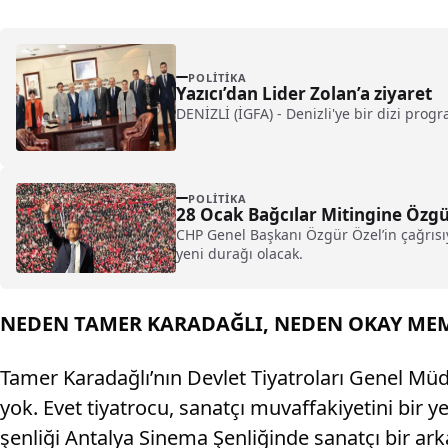
POLITIKA
Yazıcı’dan Lider Zolan’a ziyaret
DENİZLİ (İGFA) - Denizli'ye bir dizi progra
POLITIKA
28 Ocak Bağcılar Mitingine Özgü
CHP Genel Başkanı Özgür Özel’in çağrısıy
yeni durağı olacak.
NEDEN TAMER KARADAĞLI, NEDEN OKAY ME
Tamer Karadağlı’nın Devlet Tiyatroları Genel Müdü
yok. Evet tiyatrocu, sanatçı muvaffakiyetini bir y
şenliği Antalya Sinema Şenliğinde sanatçı bir ark