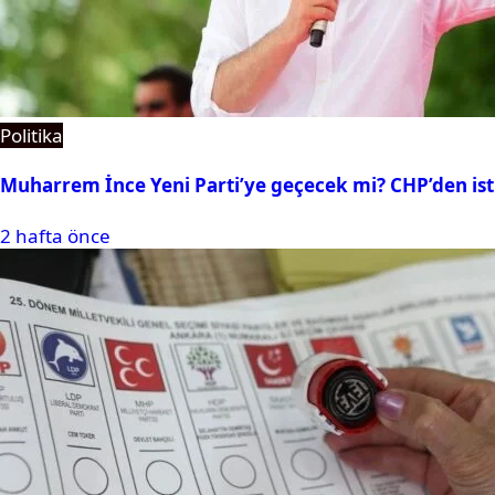
Politika
Muharrem İnce Yeni Parti’ye geçecek mi? CHP’den isti
2 hafta önce