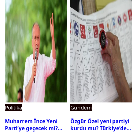
Politika
Gündem
Muharrem İnce Yeni
Özgür Özel yeni partiyi
Parti’ye geçecek mi?
kurdu mu? Türkiye’de
CHP’den istifa etti mi?
siyasi parti kurma