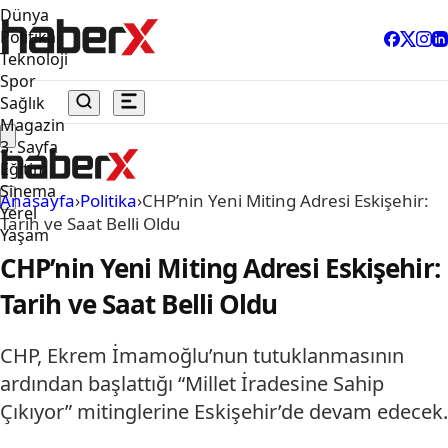
Dünya
Politika
Teknoloji
Spor
Sağlık
Magazin
3. Sayfa
Eğitim
Sinema
Anasayfa
›
Politika
›
CHP’nin Yeni Miting Adresi Eskişehir:
Yerel
Tarih ve Saat Belli Oldu
Yaşam
CHP’nin Yeni Miting Adresi Eskişehir:
Tarih ve Saat Belli Oldu
CHP, Ekrem İmamoğlu’nun tutuklanmasının
ardından başlattığı “Millet İradesine Sahip
Çıkıyor” mitinglerine Eskişehir’de devam edecek.