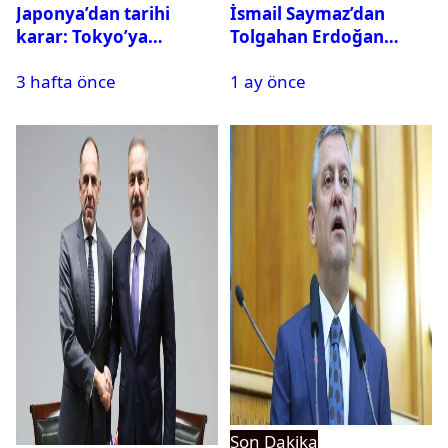
Japonya’dan tarihi
İsmail Saymaz’dan
karar: Tokyo’ya
Tolgahan Erdoğan
alternatif başkent
iddiası: Operasyon
3 hafta önce
1 ay önce
geliyor
bilgisini sızdırıp para
istedi
Son Dakika