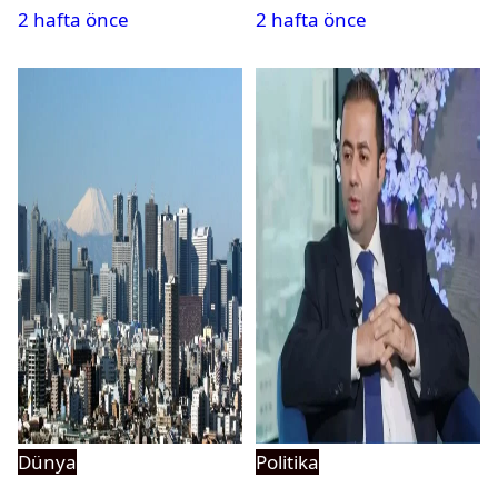
2 hafta önce
2 hafta önce
süreci nasıl işler?
Dünya
Politika