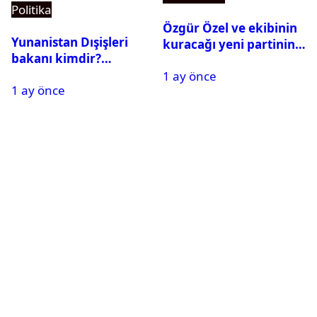
Politika
Özgür Özel ve ekibinin
Yunanistan Dışişleri
kuracağı yeni partinin
bakanı kimdir?
tarihi belli oldu
Georgios Gerapetritis
1 ay önce
1 ay önce
kariyeri ve hayatı,
Georgios Gerapetritis Hakan
Fidan’a ne dedi?