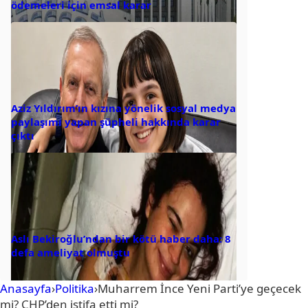
ödemeleri için emsal karar
Aziz Yıldırım’ın kızına yönelik sosyal medya
paylaşımı yapan şüpheli hakkında karar
çıktı
Aslı Bekiroğlu’ndan bir kötü haber daha: 8
defa ameliyat olmuştu
Anasayfa
›
Politika
›
Muharrem İnce Yeni Parti’ye geçecek
mi? CHP’den istifa etti mi?