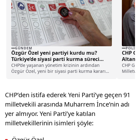
GÜNDEM
POLITI
Özgür Özel yeni partiyi kurdu mu?
CHP Ge
Türkiye’de siyasi parti kurma süreci
Altan 
nasıl işler?
CHP’de yaşanan yönetim krizinin ardından
CHP Gen
Özgür Özel, yeni bir siyasi parti kurma kararını
Milletve
kamuoyu ile resmen paylaştı. Özel’in CHP’ye
başkanla
yaptığı veda konuşması sonrasında Kurucular
Kurulu’nun çalışmaları başladı. Bu gelişme
CHP’den istifa ederek Yeni Parti’ye geçen 91
siyasi bir parti kurma süreci hakkındaki
araştırmaları artırdı.
milletvekili arasında Muharrem İnce’nin adı
yer almıyor. Yeni Parti’ye katılan
milletvekillerinin isimleri şöyle:
Özgür Özel