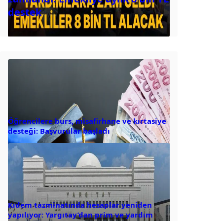
destek
Öğrencilere burs, misafirhane ve kırtasiye
desteği: Başvurular başladı
Kıdem tazminatında hesaplar yeniden
yapılıyor: Yargıtay’dan prim ve yardım