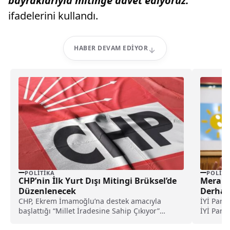
bayraklarıyla mitinge davet ediyoruz.”
ifadelerini kullandı.
HABER DEVAM EDIYOR
POLITIKA
POLITI
CHP’nin İlk Yurt Dışı Mitingi Brüksel’de
Meral A
Düzenlenecek
Derhal 
CHP, Ekrem İmamoğlu’na destek amacıyla
İYİ Part
başlattığı “Millet İradesine Sahip Çıkıyor”
İYİ Part
mitinglerini yurt dışına taşıyor. İlk miting 12
konuştu..