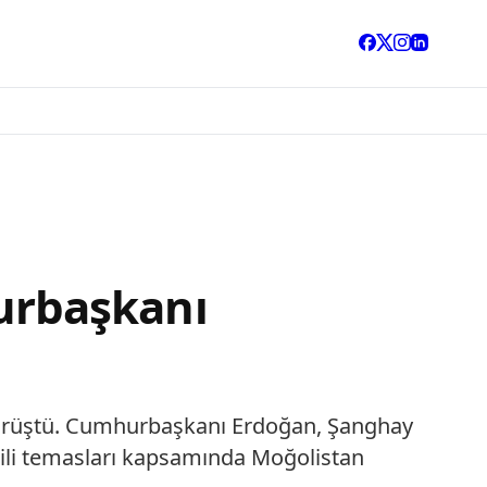
urbaşkanı
örüştü. Cumhurbaşkanı Erdoğan, Şanghay
 ikili temasları kapsamında Moğolistan