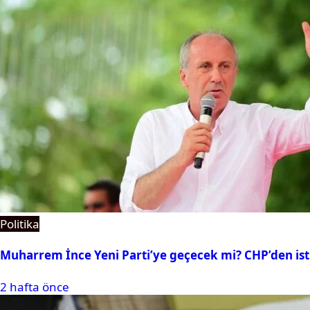
Politika
Muharrem İnce Yeni Parti’ye geçecek mi? CHP’den isti
2 hafta önce