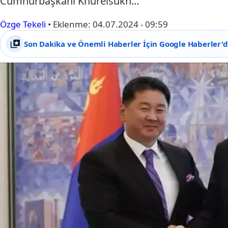
Cumhurbaşkanı Khurelsukh…
Özge Tekeli
•
Eklenme:
04.07.2024 - 09:59
Son Dakika ve Önemli Haberler İçin Google Haberler'de