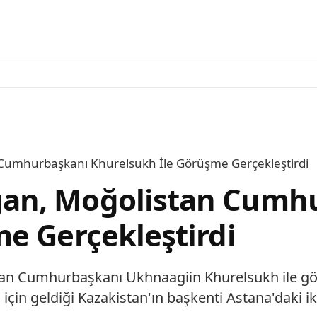
umhurbaşkanı Khurelsukh İle Görüşme Gerçekleştirdi
an, Moğolistan Cumh
e Gerçekleştirdi
an Cumhurbaşkanı Ukhnaagiin Khurelsukh ile g
i için geldiği Kazakistan'ın başkenti Astana'daki