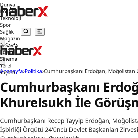
Dünya
Politika
Teknoloji
Spor
Sağlık
Magazin
3. Sayfa
Eğitim
Sinema
Yerel
Anasayfa
›
Politika
›
Cumhurbaşkanı Erdoğan, Moğolistan C
Yaşam
Cumhurbaşkanı Erdoğ
Khurelsukh İle Görüşm
Cumhurbaşkanı Recep Tayyip Erdoğan, Moğolist
İşbirliği Örgütü 24'üncü Devlet Başkanları Zirves