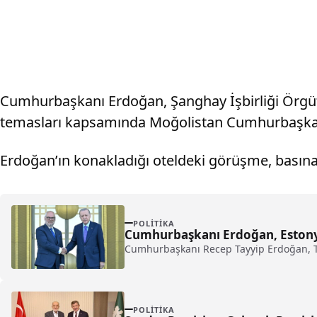
Cumhurbaşkanı Erdoğan, Şanghay İşbirliği Örgütü 2
temasları kapsamında Moğolistan Cumhurbaşkanı 
Erdoğan’ın konakladığı oteldeki görüşme, basına 
POLITIKA
Cumhurbaşkanı Erdoğan, Estonya
Cumhurbaşkanı Recep Tayyip Erdoğan, Tü
POLITIKA