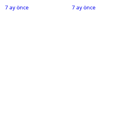
Oldu
Nedeniyle Okullar Yarın
7 ay önce
7 ay önce
Tatil