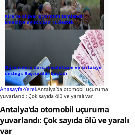
Kira ve alışveriş yardımı zamlandı:
Emekliye aylık 8 bin TL destek
Öğrencilere burs, misafirhane ve kırtasiye
desteği: Başvurular başladı
Anasayfa
›
Yerel
›
Antalya’da otomobil uçuruma
yuvarlandı: Çok sayıda ölü ve yaralı var
Antalya’da otomobil uçuruma
yuvarlandı: Çok sayıda ölü ve yaralı
var