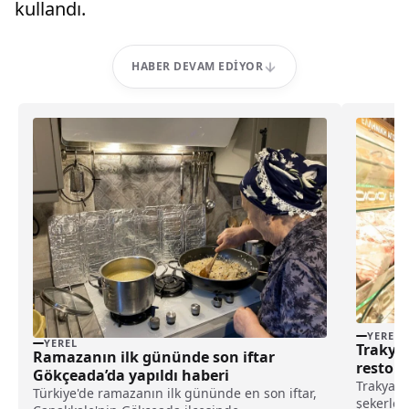
kullandı.
HABER DEVAM EDIYOR
YEREL
YEREL
Trakya’
Ramazanın ilk gününde son iftar
restora
Gökçeada’da yapıldı haberi
Trakya'd
Türkiye'de ramazanın ilk gününde en son iftar,
şekerlem