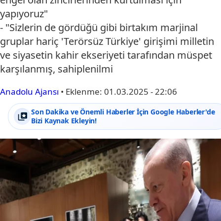
yapıyoruz"
- "Sizlerin de gördüğü gibi birtakım marjinal
gruplar hariç 'Terörsüz Türkiye' girişimi milletin
ve siyasetin kahir ekseriyeti tarafından müspet
karşılanmış, sahiplenilmi
Anadolu Ajansı
•
Eklenme:
01.03.2025 - 22:06
Son Dakika ve Önemli Haberler İçin Google Haberler'de
Bizi Kaynak Ekleyin!