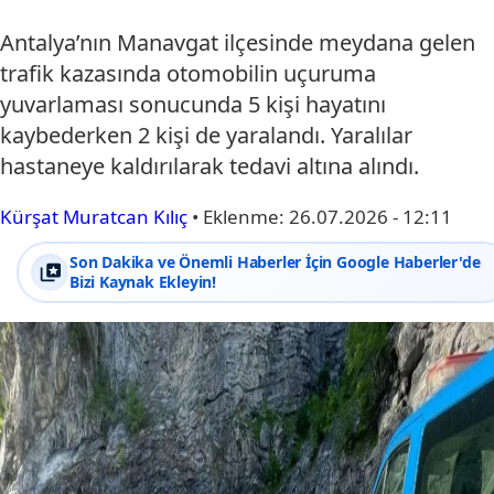
Antalya’nın Manavgat ilçesinde meydana gelen
trafik kazasında otomobilin uçuruma
yuvarlaması sonucunda 5 kişi hayatını
kaybederken 2 kişi de yaralandı. Yaralılar
hastaneye kaldırılarak tedavi altına alındı.
Kürşat Muratcan Kılıç
•
Eklenme:
26.07.2026 - 12:11
Son Dakika ve Önemli Haberler İçin Google Haberler'de
Bizi Kaynak Ekleyin!