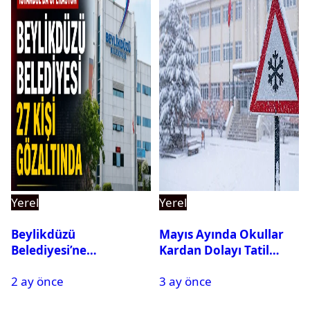
Yerel
Yerel
Beylikdüzü
Mayıs Ayında Okullar
Belediyesi’ne
Kardan Dolayı Tatil
Operasyon: 27 Kişi
Edildi
2 ay önce
3 ay önce
Gözaltına Alındı