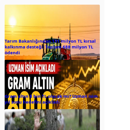
Tarım Bakanlığından 131 milyon TL kırsal
kalkınma desteği: Toplam 688 milyon TL
ödendi
Gram altın 8 bin TL olacak mı? Uzman isim
yıl sonu hedefini açıkladı