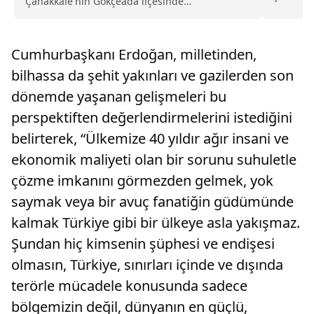
Çanakkale'nin Gökçeada ilçesinde
Ticaret M
yapıldı.Ramazanın ilk günü dolayısıyla iftar
fiyat eti
hazırlıklarını tamamlayan Dilvin Yılmaz, ailesi
etti. Raf
ve yakınlarıyla Cumhuriyet Mahallesi Zambak
Cumhurbaşkanı Erdoğan, milletinden,
Sokak'tak...
bilhassa da şehit yakınları ve gazilerden son
dönemde yaşanan gelişmeleri bu
perspektiften değerlendirmelerini istediğini
belirterek, “Ülkemize 40 yıldır ağır insani ve
ekonomik maliyeti olan bir sorunu suhuletle
çözme imkanını görmezden gelmek, yok
saymak veya bir avuç fanatiğin güdümünde
kalmak Türkiye gibi bir ülkeye asla yakışmaz.
Şundan hiç kimsenin şüphesi ve endişesi
olmasın, Türkiye, sınırları içinde ve dışında
terörle mücadele konusunda sadece
bölgemizin değil, dünyanın en güçlü,