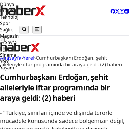
Dünya
Politika
Teknoloji
Spor
Sağlık
Magazin
3. Sayfa
Eğitim
Sinema
Anasayfa
›
Yerel
›
Cumhurbaşkanı Erdoğan, şehit
Yerel
aileleriyle iftar programında bir araya geldi: (2) haberi
Yaşam
Cumhurbaşkanı Erdoğan, şehit
aileleriyle iftar programında bir
araya geldi: (2) haberi
- "Türkiye, sınırları içinde ve dışında terörle
mücadele konusunda sadece bölgemizin değil,
dünyanın en güçlü, kabiliyetli ve dirayetli