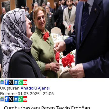
Oluşturan
Anadolu Ajansı
Eklenme
01.03.2025 - 22:06
Cumhurbaşkanı Recep Tayyip Erdoğan,