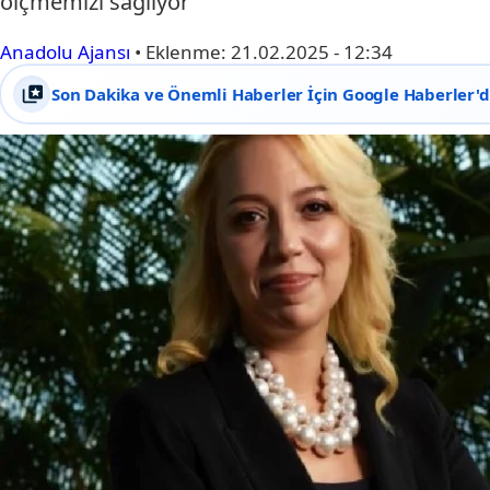
ölçmemizi sağlıyor"
Anadolu Ajansı
•
Eklenme:
21.02.2025 - 12:34
Son Dakika ve Önemli Haberler İçin Google Haberler'de