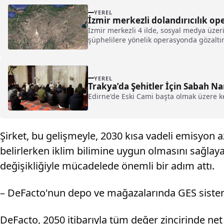
YEREL
İzmir merkezli dolandırıcılık o
İzmir merkezli 4 ilde, sosyal medya üzeri
şüphelilere yönelik operasyonda gözaltın
YEREL
Trakya’da Şehitler İçin Sabah N
Edirne'de Eski Cami başta olmak üzere 
Şirket, bu gelişmeyle, 2030 kısa vadeli emisyon az
belirlerken iklim bilimine uygun olmasını sağlay
değişikliğiyle mücadelede önemli bir adım attı.
– DeFacto'nun depo ve mağazalarında GES sistem
DeFacto, 2050 itibarıyla tüm değer zincirinde net