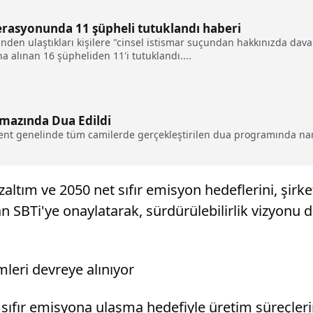
perasyonunda 11 şüpheli tutuklandı haberi
nden ulaştıkları kişilere "cinsel istismar suçundan hakkınızda dava 
a alınan 16 şüpheliden 11'i tutuklandı....
amazında Dua Edildi
kent genelinde tüm camilerde gerçekleştirilen dua programında na
altım ve 2050 net sıfır emisyon hedeflerini, şirket
an SBTi'ye onaylatarak, sürdürülebilirlik vizyonu
leri devreye alınıyor
 sıfır emisyona ulaşma hedefiyle üretim süreçleri