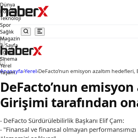
Dünya
Politika
Teknoloji
Spor
Sağlık
Magazin
3. Sayfa
Eğitim
Sinema
Yerel
Anasayfa
›
Yerel
›
DeFacto’nun emisyon azaltım hedefleri, B
Yaşam
DeFacto’nun emisyon a
Girişimi tarafından on
- DeFacto Sürdürülebilirlik Başkanı Elif Çam:
- "Finansal ve finansal olmayan performansımızı 