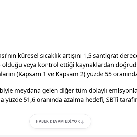
ı'nın küresel sıcaklık artışını 1,5 santigrat der
p olduğu veya kontrol ettiği kaynaklardan doğruda
larını (Kapsam 1 ve Kapsam 2) yüzde 55 oranında 
ebiyle meydana gelen diğer tüm dolaylı emisyonla
a yüzde 51,6 oranında azalma hedefi, SBTi tarafı
HABER DEVAM EDIYOR