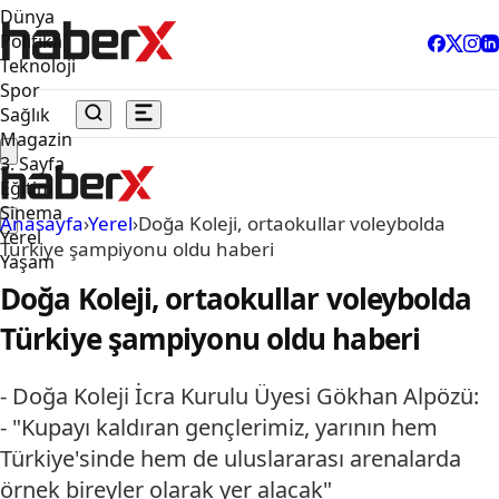
Dünya
Politika
Teknoloji
Spor
Sağlık
Magazin
3. Sayfa
Eğitim
Sinema
Anasayfa
›
Yerel
›
Doğa Koleji, ortaokullar voleybolda
Yerel
Türkiye şampiyonu oldu haberi
Yaşam
Doğa Koleji, ortaokullar voleybolda
Türkiye şampiyonu oldu haberi
- Doğa Koleji İcra Kurulu Üyesi Gökhan Alpözü:
- "Kupayı kaldıran gençlerimiz, yarının hem
Türkiye'sinde hem de uluslararası arenalarda
örnek bireyler olarak yer alacak"