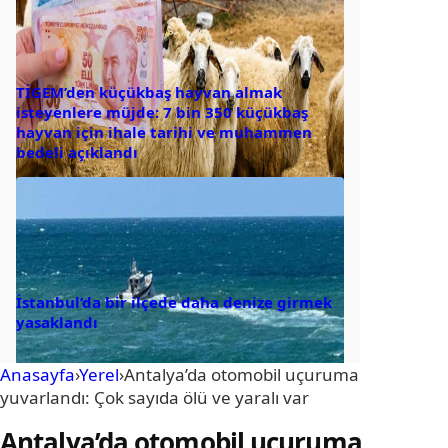
TİGEM’den küçükbaş hayvan almak
isteyenlere müjde: 7 bin 350 küçükbaş
hayvan için ihale tarihi ve muhammen
bedeli açıklandı
İstanbul’da bir ilçede daha denize girmek
yasaklandı
Anasayfa
›
Yerel
›
Antalya’da otomobil uçuruma
yuvarlandı: Çok sayıda ölü ve yaralı var
Antalya’da otomobil uçuruma