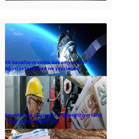
SD kanalların tümü kapanıyor mu? 15
Ağustos’tan sonra ne yapılacak?
Emekli olup çalışanları ilgilendiriyor! SGK
rapor parası ödemiyor