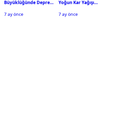
Büyüklüğünde Deprem
Yoğun Kar Yağışı
Oldu
Nedeniyle Okullar Yarın
7 ay önce
7 ay önce
Tatil