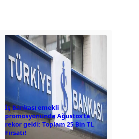
İş Bankası emekli
promosyonunda Ağustos’ta
rekor geldi: Toplam 25 Bin TL
Fırsatı!