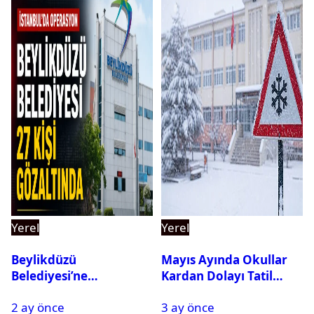
Yerel
Yerel
Beylikdüzü
Mayıs Ayında Okullar
Belediyesi’ne
Kardan Dolayı Tatil
Operasyon: 27 Kişi
Edildi
2 ay önce
3 ay önce
Gözaltına Alındı