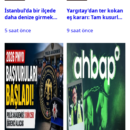
İstanbul’da bir ilçede
Yargıtay’dan ter kokan
daha denize girmek
eş kararı: Tam kusurlu
yasaklandı
bulundu
5 saat önce
9 saat önce