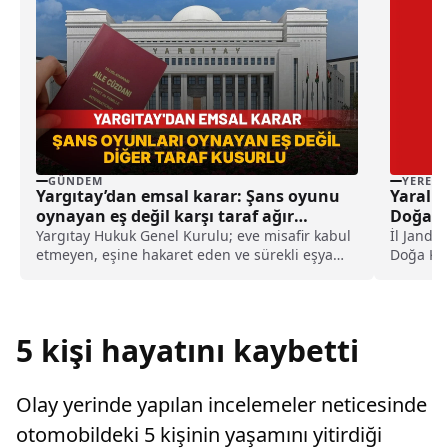
GÜNDEM
YEREL
Yargıtay’dan emsal karar: Şans oyunu
Yaralı 
oynayan eş değil karşı taraf ağır
Doğaya 
kusurlu sayıldı
Yargıtay Hukuk Genel Kurulu; eve misafir kabul
İl Janda
etmeyen, eşine hakaret eden ve sürekli eşya
Doğa Ko
değiştirerek masraf çıkaran kadını ağır kusurlu
ekipleri,.
sayarak, kadının eşine tazminat ödemesine
karar verdi.
5 kişi hayatını kaybetti
Olay yerinde yapılan incelemeler neticesinde
otomobildeki 5 kişinin yaşamını yitirdiği