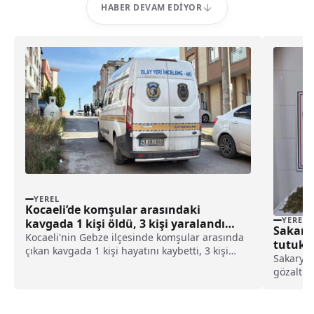
HABER DEVAM EDIYOR
YEREL
Kocaeli’de komşular arasındaki
YEREL
kavgada 1 kişi öldü, 3 kişi yaralandı
Sakary
haberi
Kocaeli'nin Gebze ilçesinde komşular arasında
tutukl
çıkan kavgada 1 kişi hayatını kaybetti, 3 kişi
Sakarya'
yaralandı.Barış Mahallesi 1819/1 Sokak'taki
gözaltına
apartmanda komşular arasında ortak alan
Jandarma
kullanımından kaynaklandığı belirtilen tartışma
Kocaali 
çıktı.T...
şüphelil