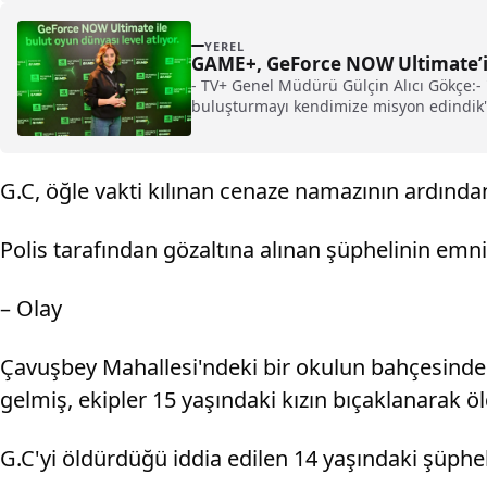
YEREL
GAME+, GeForce NOW Ultimate’i 
- TV+ Genel Müdürü Gülçin Alıcı Gökçe:- "
buluşturmayı kendimize misyon edindik
G.C, öğle vakti kılınan cenaze namazının ardında
Polis tarafından gözaltına alınan şüphelinin emni
– Olay
Çavuşbey Mahallesi'ndeki bir okulun bahçesinde dü
gelmiş, ekipler 15 yaşındaki kızın bıçaklanarak ö
G.C'yi öldürdüğü iddia edilen 14 yaşındaki şüpheli