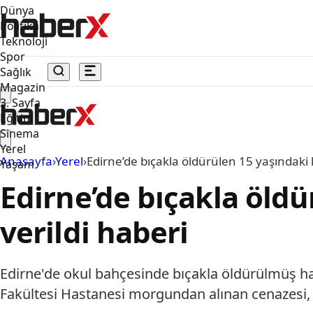
Dünya
Politika
Teknoloji
Spor
Sağlık
Magazin
3. Sayfa
Eğitim
Sinema
Yerel
Anasayfa
›
Yerel
›
Edirne’de bıçakla öldürülen 15 yaşındaki 
Yaşam
Edirne’de bıçakla öldü
verildi haberi
Edirne'de okul bahçesinde bıçakla öldürülmüş hal
Fakültesi Hastanesi morgundan alınan cenazesi, Yı