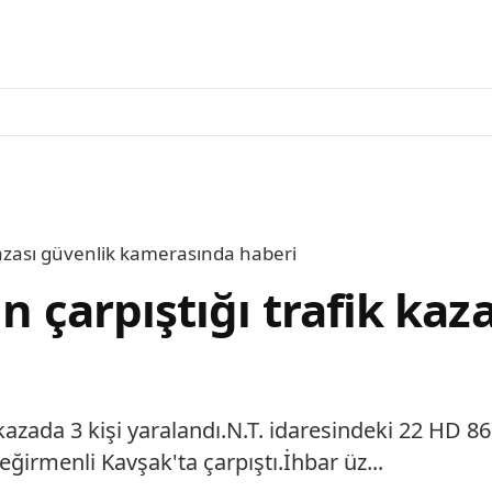
 kazası güvenlik kamerasında haberi
n çarpıştığı trafik kaz
kazada 3 kişi yaralandı.N.T. idaresindeki 22 HD 867
ğirmenli Kavşak'ta çarpıştı.İhbar üz...