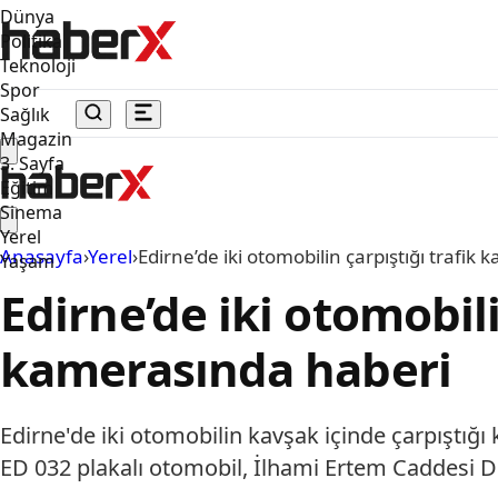
Dünya
Politika
Teknoloji
Spor
Sağlık
Magazin
3. Sayfa
Eğitim
Sinema
Yerel
Anasayfa
›
Yerel
›
Edirne’de iki otomobilin çarpıştığı trafik
Yaşam
Edirne’de iki otomobili
kamerasında haberi
Edirne'de iki otomobilin kavşak içinde çarpıştığı 
ED 032 plakalı otomobil, İlhami Ertem Caddesi De