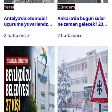
Yerel
Gündem
Antalya’da otomobil
Ankara’da bugün sular
uçuruma yuvarlandı:
ne zaman gelecek? 23
Çok sayıda ölü ve yaralı
Temmuz 2026 ilçe ilçe
2 hafta önce
2 hafta önce
var
su kesintisi sorgulama