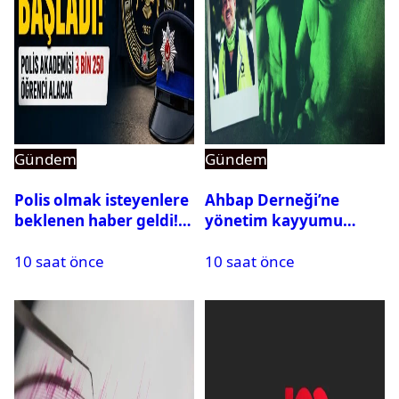
Gündem
Gündem
Polis olmak isteyenlere
Ahbap Derneği’ne
beklenen haber geldi!
yönetim kayyumu
PMYO başvuruları açıldı
atandı: Kapatma davası
10 saat önce
10 saat önce
açıldı