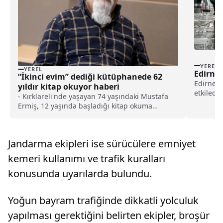
YEREL
YEREL
Edirne’
“İkinci evim” dediği kütüphanede 62
Edirne'd
yıldır kitap okuyor haberi
etkiledi
- Kırklareli'nde yaşayan 74 yaşındaki Mustafa
kentte ç
Ermiş, 12 yaşında başladığı kitap okuma
tutkusundan 62 yıldır vazgeçmiyor- Ermiş:-
"Her insan bana göre bir ansiklopedidir, birisi
az sayfalı ansiklopedi, birisi çok sayfalı
Jandarma ekipleri ise sürücülere emniyet
ansiklopedidir. Çok sayfalı ansiklopediler
kahvehanede oturmaz, herhangi bir şekilde
kemeri kullanımı ve trafik kuralları
vaktini orada geçirmez. Mutlaka daha gelişsin,
konusunda uyarılarda bulundu.
daha iyi bir şeyler olsun, insana, topluma
sevgiyle beraber bilgi katayım diye çalışır"
Yoğun bayram trafiğinde dikkatli yolculuk
yapılması gerektiğini belirten ekipler, broşür