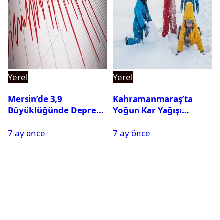
Yerel
Yerel
Mersin’de 3,9
Kahramanmaraş’ta
Büyüklüğünde Deprem
Yoğun Kar Yağışı
Oldu
Nedeniyle Okullar Yarın
7 ay önce
7 ay önce
Tatil