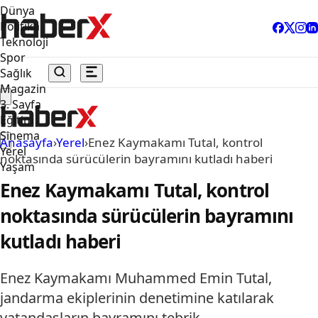
Dünya
Politika
Teknoloji
Spor
Sağlık
Magazin
3. Sayfa
Eğitim
Sinema
Anasayfa
›
Yerel
›
Enez Kaymakamı Tutal, kontrol
Yerel
noktasında sürücülerin bayramını kutladı haberi
Yaşam
Enez Kaymakamı Tutal, kontrol
noktasında sürücülerin bayramını
kutladı haberi
Enez Kaymakamı Muhammed Emin Tutal,
jandarma ekiplerinin denetimine katılarak
vatandaşların bayramını tebrik