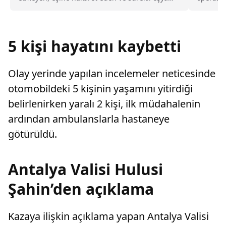
değiştirerek masraf çıkaran kadını ağır kusurlu
161 şüph
sayarak, kadının eşine tazminat ödemesine
karar verdi.
5 kişi hayatını kaybetti
Olay yerinde yapılan incelemeler neticesinde
otomobildeki 5 kişinin yaşamını yitirdiği
belirlenirken yaralı 2 kişi, ilk müdahalenin
ardından ambulanslarla hastaneye
götürüldü.
Antalya Valisi Hulusi
Şahin’den açıklama
Kazaya ilişkin açıklama yapan Antalya Valisi