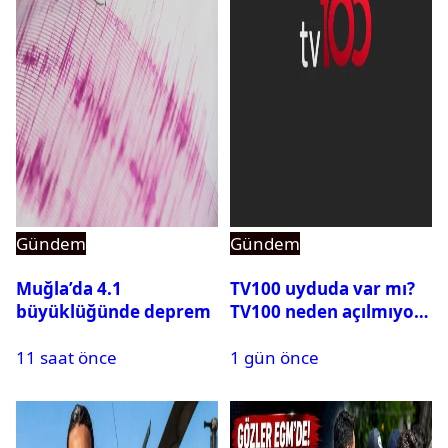
Gündem
Gündem
Muğla’da 4.1
TV100 uyduda var mı?
büyüklüğünde deprem
TV100 neden açılmıyor?
11 saat önce
1 gün önce