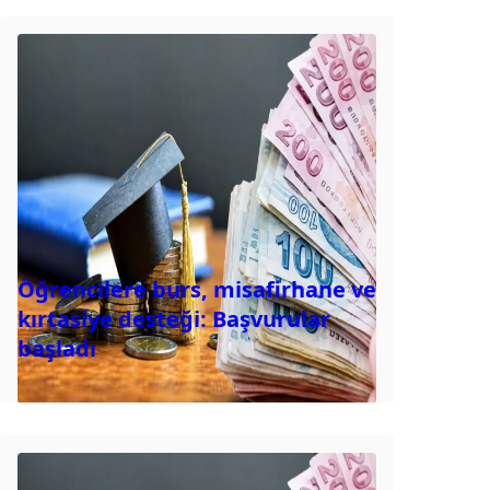
Öğrencilere burs, misafirhane ve
kırtasiye desteği: Başvurular
başladı