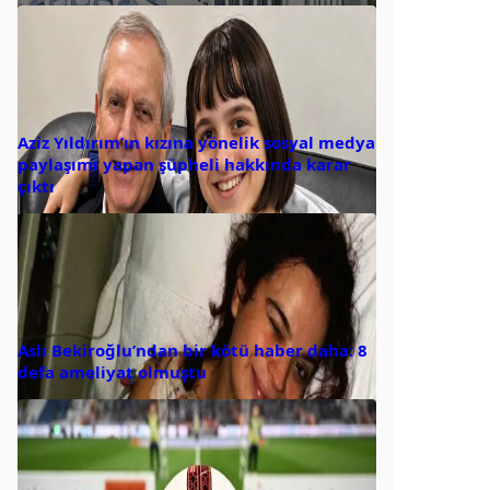
Aziz Yıldırım’ın kızına yönelik sosyal medya
paylaşımı yapan şüpheli hakkında karar
çıktı
Aslı Bekiroğlu’ndan bir kötü haber daha: 8
defa ameliyat olmuştu