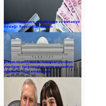
Öğrencilere burs, misafirhane ve kırtasiye
desteği: Başvurular başladı
Kıdem tazminatında hesaplar yeniden
yapılıyor: Yargıtay’dan prim ve yardım
ödemeleri için emsal karar