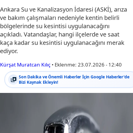
Ankara Su ve Kanalizasyon İdaresi (ASKİ), arıza
ve bakım çalışmaları nedeniyle kentin belirli
bölgelerinde su kesintisi uygulanacağını
açıkladı. Vatandaşlar, hangi ilçelerde ve saat
kaça kadar su kesintisi uygulanacağını merak
ediyor.
Kürşat Muratcan Kılıç
•
Eklenme:
23.07.2026 - 12:40
Son Dakika ve Önemli Haberler İçin Google Haberler'de
Bizi Kaynak Ekleyin!