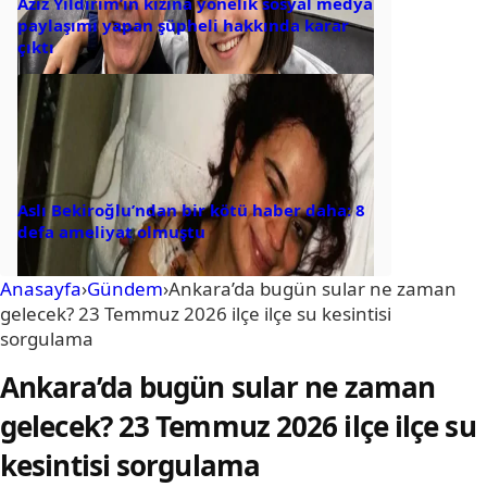
Aziz Yıldırım’ın kızına yönelik sosyal medya
paylaşımı yapan şüpheli hakkında karar
çıktı
Aslı Bekiroğlu’ndan bir kötü haber daha: 8
defa ameliyat olmuştu
Anasayfa
›
Gündem
›
Ankara’da bugün sular ne zaman
gelecek? 23 Temmuz 2026 ilçe ilçe su kesintisi
sorgulama
Ankara’da bugün sular ne zaman
gelecek? 23 Temmuz 2026 ilçe ilçe su
kesintisi sorgulama