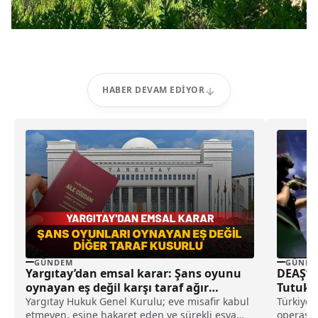
HABER DEVAM EDIYOR
GÜNDEM
GÜNDE
Yargıtay’dan emsal karar: Şans oyunu
DEAŞ’a 
oynayan eş değil karşı taraf ağır
Tutukl
kusurlu sayıldı
Yargıtay Hukuk Genel Kurulu; eve misafir kabul
Türkiye 
etmeyen, eşine hakaret eden ve sürekli eşya
operasyo