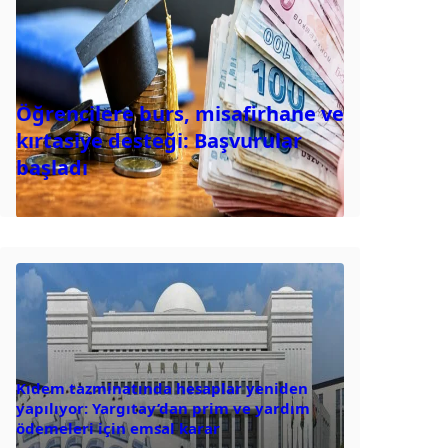
Öğrencilere burs, misafirhane ve
kırtasiye desteği: Başvurular
başladı
Kıdem tazminatında hesaplar yeniden
yapılıyor: Yargıtay’dan prim ve yardım
ödemeleri için emsal karar