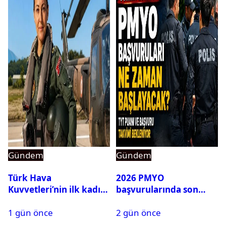
Gündem
Gündem
Türk Hava
2026 PMYO
Kuvvetleri’nin ilk kadın
başvurularında son
generali Özlem
durum ne?
1 gün önce
2 gün önce
Karapınar hakkında
dikkat çeken detay