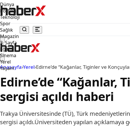
Dünya
Politika
Teknoloji
Spor
Sağlık
Magazin
3. Sayfa
Eğitim
Sinema
Yerel
Anasayfa
›
Yerel
›
Edirne’de “Kağanlar, Tiginler ve Konçuylar”
Yaşam
Edirne’de “Kağanlar, T
sergisi açıldı haberi
Trakya Üniversitesinde (TÜ), Türk medeniyetlerinde
sergisi açıldı.Üniversiteden yapılan açıklamaya gö