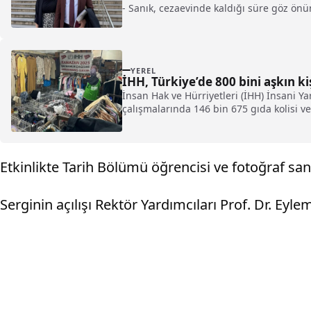
- Sanık, cezaevinde kaldığı süre göz önü
YEREL
İHH, Türkiye’de 800 bini aşkın k
İnsan Hak ve Hürriyetleri (İHH) İnsani Y
çalışmalarında 146 bin 675 gıda kolisi ve 
Etkinlikte Tarih Bölümü öğrencisi ve fotoğraf san
Serginin açılışı Rektör Yardımcıları Prof. Dr. Eyle