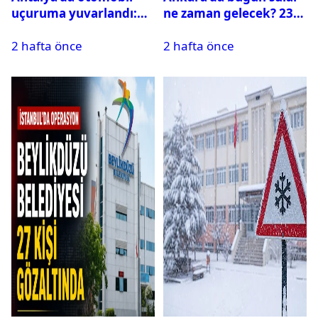
uçuruma yuvarlandı:
ne zaman gelecek? 23
Çok sayıda ölü ve yaralı
Temmuz 2026 ilçe ilçe
2 hafta önce
2 hafta önce
var
su kesintisi sorgulama