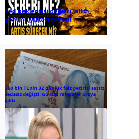
Fed beklentisi değişti, altın
yönünü yukarı çevirdi
350 bin TL’nin 32 günlük faiz getirisi sessiz
sedasız değişti: Güncel rakamlar oraya
çıktı