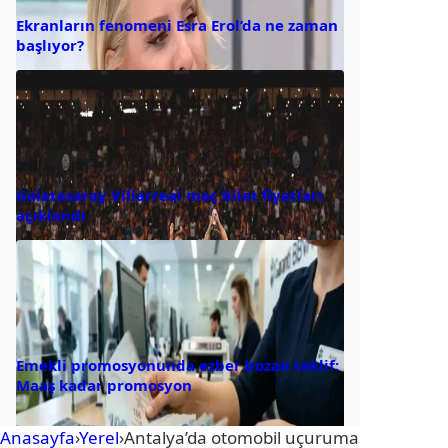
Ekranların fenomeni Esra Erol’da ne zaman
başlıyor?
Galatasaray Villarreal maç bilet fiyatları
açıklandı
Emekli promosyonunda ezber bozan teklif:
Maaş kadar promosyon
Anasayfa
›
Yerel
›
Antalya’da otomobil uçuruma