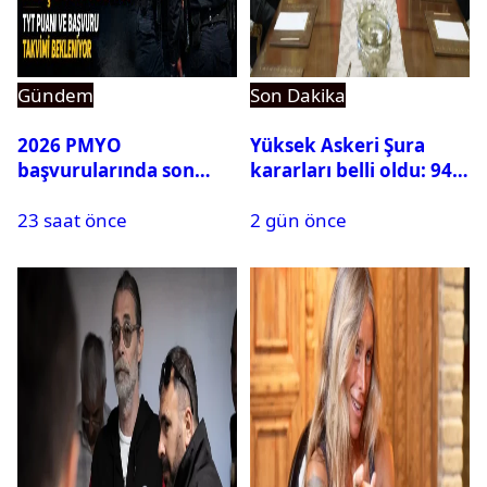
Gündem
Son Dakika
2026 PMYO
Yüksek Askeri Şura
başvurularında son
kararları belli oldu: 94
durum ne?
isim terfi etti
23 saat önce
2 gün önce