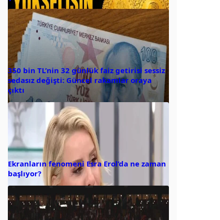
350 bin TL’nin 32 günlük faiz getirisi sessiz
sedasız değişti: Güncel rakamlar oraya
çıktı
Ekranların fenomeni Esra Erol’da ne zaman
başlıyor?