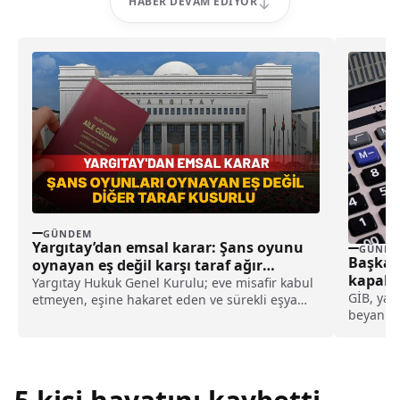
HABER DEVAM EDIYOR
GÜNDEM
Yargıtay’dan emsal karar: Şans oyunu
GÜNDE
Başkan
oynayan eş değil karşı taraf ağır
kapalı 
kusurlu sayıldı
Yargıtay Hukuk Genel Kurulu; eve misafir kabul
GİB, yap
etmeyen, eşine hakaret eden ve sürekli eşya
beyannam
değiştirerek masraf çıkaran kadını ağır kusurlu
veremey
sayarak, kadının eşine tazminat ödemesine
karar verdi.