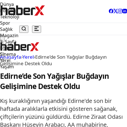
Dünya
Politika
Teknoloji
Spor
Sağlık
Magazin
3. Sayfa
Eğitim
Sinema
Anasayfa
›
Yerel
›
Edirne’de Son Yağışlar Buğdayın
Yerel
Gelişimine Destek Oldu
Yaşam
Edirne’de Son Yağışlar Buğdayın
Gelişimine Destek Oldu
Kış kuraklığının yaşandığı Edirne'de son bir
haftada aralıklarla etkisini gösteren sağanak,
çiftçilerin yüzünü güldürdü. Edirne Ziraat Odası
Başkanı Hüseyin Arabacı, AA muhabirine,