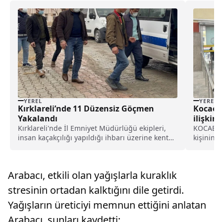
YEREL
YEREL
Kırklareli’nde 11 Düzensiz Göçmen
Kocaeli
Yakalandı
ilişkin
Kırklareli'nde İl Emniyet Müdürlüğü ekipleri,
KOCAELİ 
insan kaçakçılığı yapıldığı ihbarı üzerine kent
kişinin 
merkezinde bir otomobili...
gözaltın
Mahalles
Turgut'u
Arabacı, etkili olan yağışlarla kuraklık
yaralanma
stresinin ortadan kalktığını dile getirdi.
Yağışların üreticiyi memnun ettiğini anlatan
Arabacı, şunları kaydetti: