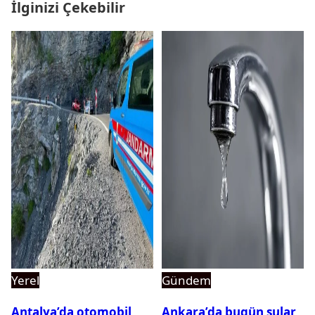
İlginizi Çekebilir
Yerel
Gündem
Antalya’da otomobil
Ankara’da bugün sular