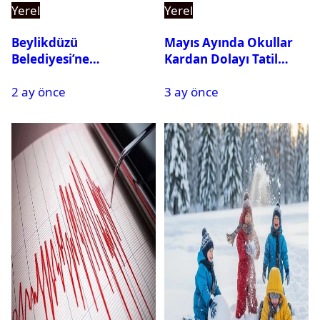
Yerel
Yerel
Beylikdüzü
Mayıs Ayında Okullar
Belediyesi’ne
Kardan Dolayı Tatil
Operasyon: 27 Kişi
Edildi
2 ay önce
3 ay önce
Gözaltına Alındı