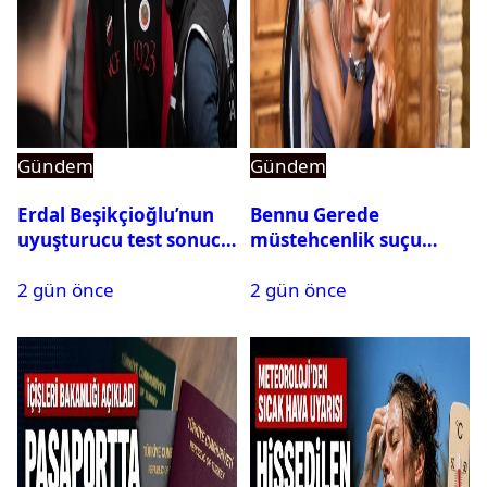
Gündem
Gündem
Erdal Beşikçioğlu’nun
Bennu Gerede
uyuşturucu test sonucu
müstehcenlik suçu
belli oldu
kapsamında gözaltına
2 gün önce
2 gün önce
alındı