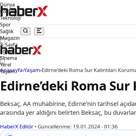
Dünya
Politika
Teknoloji
Spor
Sağlık
Magazin
3. Sayfa
Eğitim
Sinema
Yerel
Anasayfa
›
Yaşam
›
Edirne’deki Roma Sur Kalıntıları Koruma
Yaşam
Edirne’deki Roma Sur K
Beksaç, AA muhabirine, Edirne'nin tarihsel açıdan
arasında yer aldığını belirten Beksaç, bu duvarlar
HaberX Editör
•
Güncellenme:
19.01.2024 - 01:36