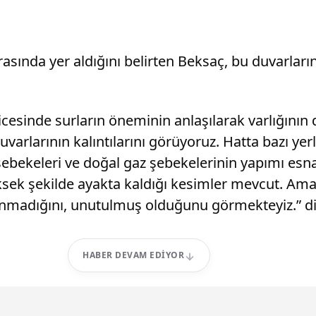
rasında yer aldığını belirten Beksaç, bu duvarların
cesinde surların öneminin anlaşılarak varlığının d
varlarının kalıntılarını görüyoruz. Hatta bazı yerl
su şebekeleri ve doğal gaz şebekelerinin yapımı es
ek şekilde ayakta kaldığı kesimler mevcut. Ama 
orunmadığını, unutulmuş olduğunu görmekteyiz.” d
HABER DEVAM EDIYOR