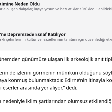
rikimine Neden Oldu
a oluşan dalgalar, kıyıya yosun ve bazı atıklar sürükledi.Sahildeki 
’ne Depremzede Esnaf Katılıyor
lı şehirlerinin kültür ve lezzetlerinin tanıtımı için düzenlediği etk
önemden günümüze ulaşan ilk arkeolojik anıt tipi 
rin de izlerini görmenin mümkün olduğunu söyley
taya konmuş bulunmaktadır. Edirne’nin itinayla k
 eserler arasında yer alıyor.” dedi.
ı nedeniyle iklim şartlarından olumsuz etkilendiğin