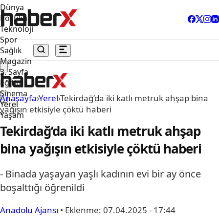
Dünya
Politika
Teknoloji
Spor
Sağlık
Magazin
3. Sayfa
Eğitim
Sinema
Anasayfa
›
Yerel
›
Tekirdağ’da iki katlı metruk ahşap bina
Yerel
yağışın etkisiyle çöktü haberi
Yaşam
Tekirdağ’da iki katlı metruk ahşap
bina yağışın etkisiyle çöktü haberi
- Binada yaşayan yaşlı kadının evi bir ay önce
boşalttığı öğrenildi
Anadolu Ajansı
•
Eklenme:
07.04.2025 - 17:44