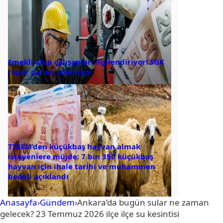
Emekli olup çalışanları ilgilendiriyor! SGK
rapor parası ödemiyor
TİGEM’den küçükbaş hayvan almak
isteyenlere müjde: 7 bin 350 küçükbaş
hayvan için ihale tarihi ve muhammen
bedeli açıklandı
Anasayfa
›
Gündem
›
Ankara’da bugün sular ne zaman
gelecek? 23 Temmuz 2026 ilçe ilçe su kesintisi