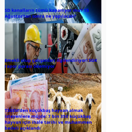
SD kanalların tümü kapanıyor mu? 15
Ağustos’tan sonra ne yapılacak?
Emekli olup çalışanları ilgilendiriyor! SGK
rapor parası ödemiyor
TİGEM’den küçükbaş hayvan almak
isteyenlere müjde: 7 bin 350 küçükbaş
hayvan için ihale tarihi ve muhammen
bedeli açıklandı