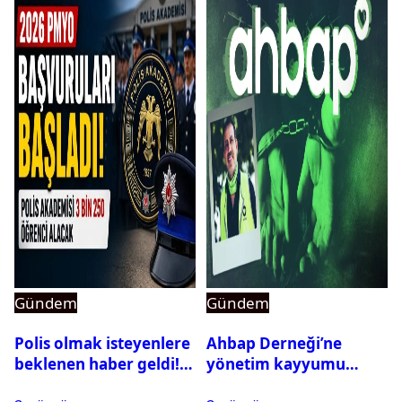
Gündem
Gündem
Polis olmak isteyenlere
Ahbap Derneği’ne
beklenen haber geldi!
yönetim kayyumu
PMYO başvuruları açıldı
atandı: Kapatma davası