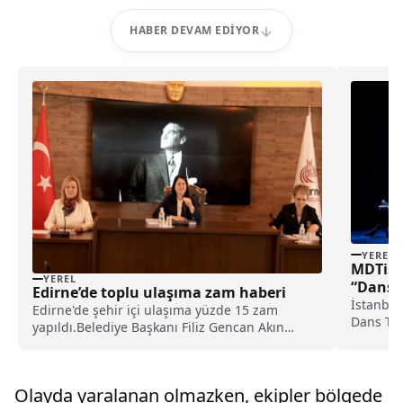
HABER DEVAM EDIYOR
YEREL
MDTista
YEREL
“Dans A
Edirne’de toplu ulaşıma zam haberi
İstanbul
Edirne'de şehir içi ulaşıma yüzde 15 zam
Dans Top
yapıldı.Belediye Başkanı Filiz Gencan Akın
içeriğiy
başkanlığında Belediye Meclis Salonu'nda
buluştur
gerçekleştirilen toplantıda, nisan ayı maddeleri
gösteri,
görüşülerek karara bağlandı.Gündemde yer
Salonu'n
Olayda yaralanan olmazken, ekipler bölgede
alan ulaşım zam ma...