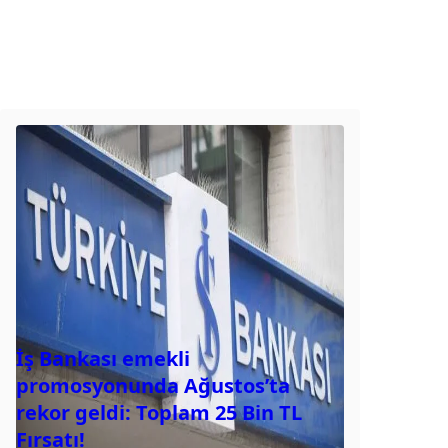
İş Bankası emekli
promosyonunda Ağustos’ta
rekor geldi: Toplam 25 Bin TL
Fırsatı!