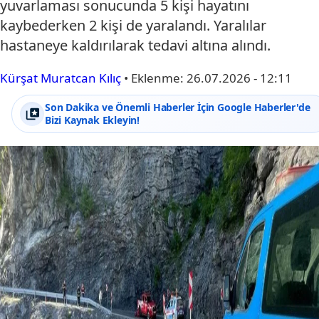
yuvarlaması sonucunda 5 kişi hayatını
kaybederken 2 kişi de yaralandı. Yaralılar
hastaneye kaldırılarak tedavi altına alındı.
Kürşat Muratcan Kılıç
•
Eklenme:
26.07.2026 - 12:11
Son Dakika ve Önemli Haberler İçin Google Haberler'de
Bizi Kaynak Ekleyin!