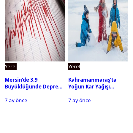
Yerel
Yerel
Mersin’de 3,9
Kahramanmaraş’ta
Büyüklüğünde Deprem
Yoğun Kar Yağışı
Oldu
Nedeniyle Okullar Yarın
7 ay önce
7 ay önce
Tatil