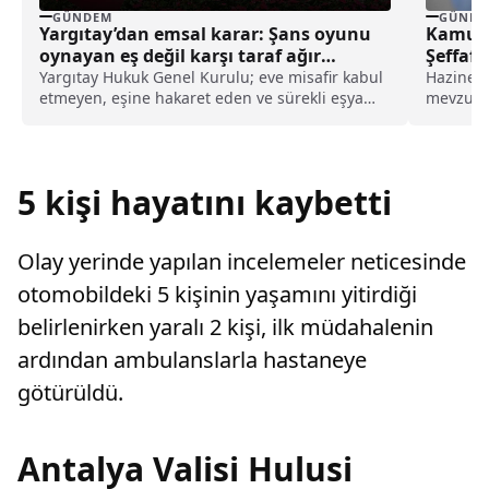
GÜNDEM
GÜNDE
Yargıtay’dan emsal karar: Şans oyunu
Kamu A
oynayan eş değil karşı taraf ağır
Şeffafl
kusurlu sayıldı
Yargıtay Hukuk Genel Kurulu; eve misafir kabul
Hazine v
etmeyen, eşine hakaret eden ve sürekli eşya
mevzuatın
değiştirerek masraf çıkaran kadını ağır kusurlu
standart
sayarak, kadının eşine tazminat ödemesine
hazırlan
karar verdi.
usulünün
düzenlen
5 kişi hayatını kaybetti
Olay yerinde yapılan incelemeler neticesinde
otomobildeki 5 kişinin yaşamını yitirdiği
belirlenirken yaralı 2 kişi, ilk müdahalenin
ardından ambulanslarla hastaneye
götürüldü.
Antalya Valisi Hulusi