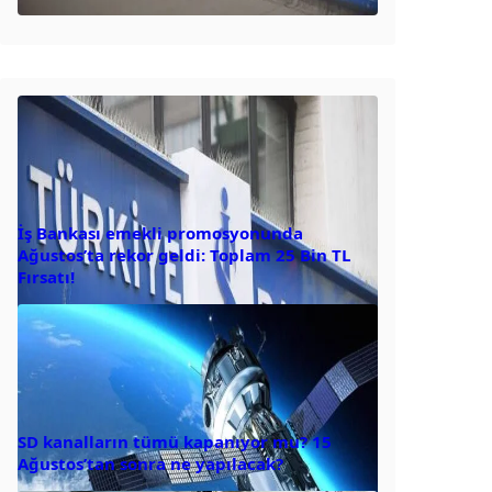
İş Bankası emekli promosyonunda
Ağustos’ta rekor geldi: Toplam 25 Bin TL
Fırsatı!
SD kanalların tümü kapanıyor mu? 15
Ağustos’tan sonra ne yapılacak?