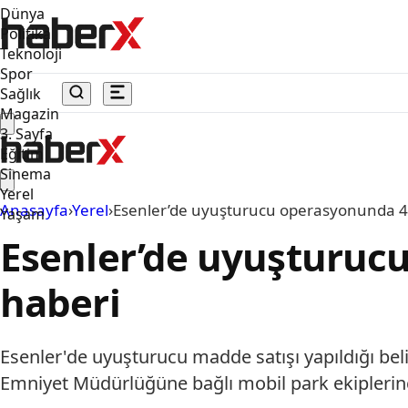
Dünya
Politika
Teknoloji
Spor
Sağlık
Magazin
3. Sayfa
Eğitim
Sinema
Yerel
Anasayfa
›
Yerel
›
Esenler’de uyuşturucu operasyonunda 4 
Yaşam
Esenler’de uyuşturuc
haberi
Esenler'de uyuşturucu madde satışı yapıldığı bel
Emniyet Müdürlüğüne bağlı mobil park ekiplerince