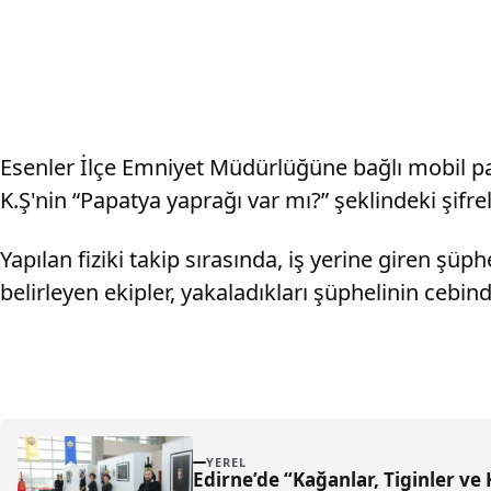
Esenler İlçe Emniyet Müdürlüğüne bağlı mobil pa
K.Ş'nin “Papatya yaprağı var mı?” şeklindeki şifreli
Yapılan fiziki takip sırasında, iş yerine giren 
belirleyen ekipler, yakaladıkları şüphelinin ceb
YEREL
Edirne’de “Kağanlar, Tiginler ve 