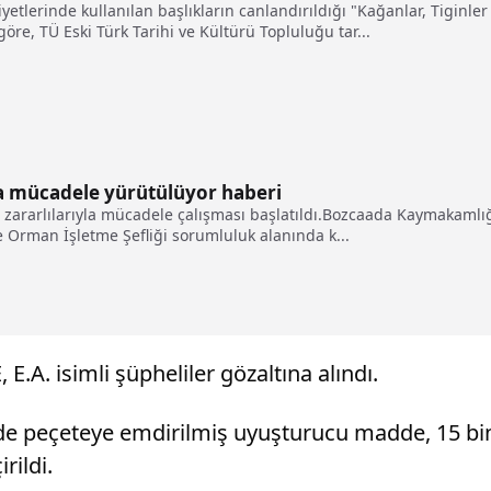
etlerinde kullanılan başlıkların canlandırıldığı "Kağanlar, Tiginler
öre, TÜ Eski Türk Tarihi ve Kültürü Topluluğu tar...
la mücadele yürütülüyor haberi
zararlılarıyla mücadele çalışması başlatıldı.Bozcaada Kaymakamlığ
Orman İşletme Şefliği sorumluluk alanında k...
E.A. isimli şüpheliler gözaltına alındı.
e peçeteye emdirilmiş uyuşturucu madde, 15 bin 
rildi.