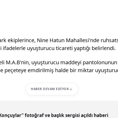
rk ekiplerince, Nine Hatun Mahallesi'nde ruhsats
 ifadelerle uyuşturucu ticareti yaptığı belirlendi.
şüpheli M.A.B'nin, uyuşturucu maddeyi pantolonunu
inde peçeteye emdirilmiş halde bir miktar uyuştu
HABER DEVAM EDIYOR
Konçuylar” fotoğraf ve başlık sergisi açıldı haberi