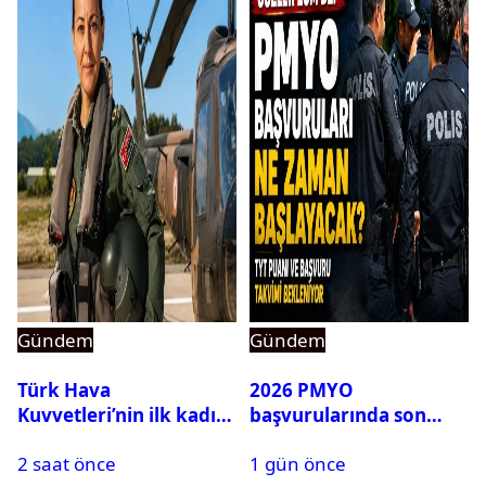
Gündem
Gündem
Türk Hava
2026 PMYO
Kuvvetleri’nin ilk kadın
başvurularında son
generali Özlem
durum ne?
2 saat önce
1 gün önce
Karapınar hakkında