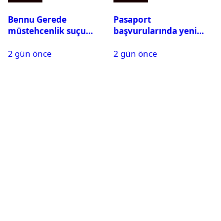
Bennu Gerede
Pasaport
müstehcenlik suçu
başvurularında yeni
kapsamında gözaltına
dönem başladı
2 gün önce
2 gün önce
alındı