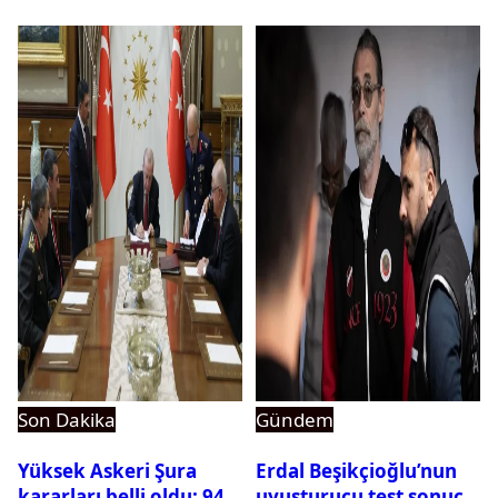
dikkat çeken detay
ortaya çıktı
Son Dakika
Gündem
Yüksek Askeri Şura
Erdal Beşikçioğlu’nun
kararları belli oldu: 94
uyuşturucu test sonucu