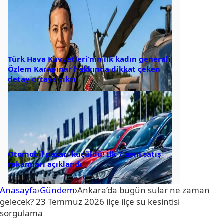
Türk Hava Kuvvetleri’nin ilk kadın generali
Özlem Karapınar hakkında dikkat çeken
detay ortaya çıktı
Otomobil pazarı küçüldü! İlk 7 ayın satış
rakamları açıklandı
Anasayfa
›
Gündem
›
Ankara’da bugün sular ne zaman
gelecek? 23 Temmuz 2026 ilçe ilçe su kesintisi
sorgulama