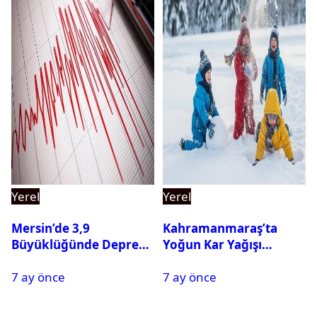
Yerel
Yerel
Mersin’de 3,9
Kahramanmaraş’ta
Büyüklüğünde Deprem
Yoğun Kar Yağışı
Oldu
Nedeniyle Okullar Yarın
7 ay önce
7 ay önce
Tatil