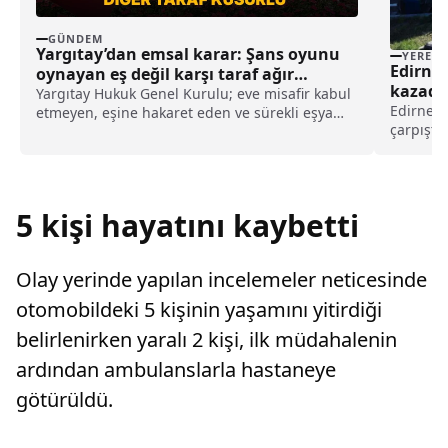
GÜNDEM
Yargıtay’dan emsal karar: Şans oyunu
YEREL
Edirne’
oynayan eş değil karşı taraf ağır
kazada 
kusurlu sayıldı
Yargıtay Hukuk Genel Kurulu; eve misafir kabul
Edirne'n
etmeyen, eşine hakaret eden ve sürekli eşya
çarpıştığ
değiştirerek masraf çıkaran kadını ağır kusurlu
idaresind
sayarak, kadının eşine tazminat ödemesine
Kırklare
karar verdi.
kavşağın
otomobill
5 kişi hayatını kaybetti
Olay yerinde yapılan incelemeler neticesinde
otomobildeki 5 kişinin yaşamını yitirdiği
belirlenirken yaralı 2 kişi, ilk müdahalenin
ardından ambulanslarla hastaneye
götürüldü.