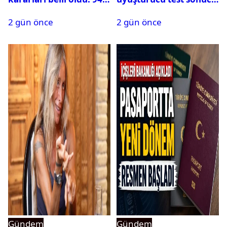
isim terfi etti
belli oldu
2 gün önce
2 gün önce
Gündem
Gündem