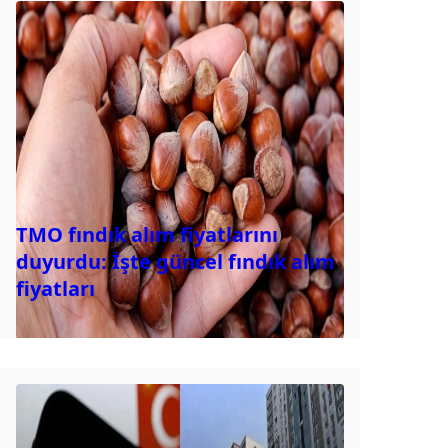
TMO fındık alım fiyatlarını
duyurdu: İşte güncel fındık alım
fiyatları