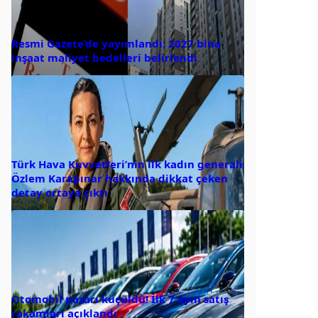
Resmi Gazete’de yayımlandı: 2027 bina
inşaat maliyet bedelleri belirlendi
Türk Hava Kuvvetleri’nin ilk kadın generali
Özlem Karapınar hakkında dikkat çeken
detay ortaya çıktı
Otomobil pazarı küçüldü! İlk 7 ayın satış
rakamları açıklandı