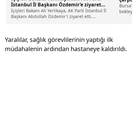
İstanbul İl Başkanı Özdemir’e ziyaret
Bursa'da
haberi
İçişleri Bakanı Ali Yerlikaya, AK Parti İstanbul İl
bekleyenl
Başkanı Abdullah Özdemir'i ziyaret etti.
yaraland
Yerlikaya, ziyarete ilişkin sosyal medya
Caddesi'
hesabından yaptığı paylaşımda, şu ifadeleri
plakalı 
kullandı:"AK Parti İstanbul İl Başkanı Abdullah
kenarınd
Yaralılar, sağlık görevlilerinin yaptığı ilk
Özdemir&#...
müdahalenin ardından hastaneye kaldırıldı.