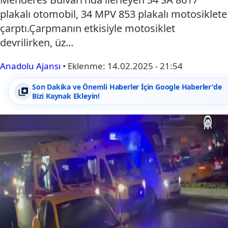
plakalı otomobil, 34 MPV 853 plakalı motosiklete
çarptı.Çarpmanın etkisiyle motosiklet
devrilirken, üz...
Anadolu Ajansı
•
Eklenme:
14.02.2025 - 21:54
Son Dakika ve Önemli Haberler İçin Google Haberler'de
Bizi Kaynak Ekleyin!