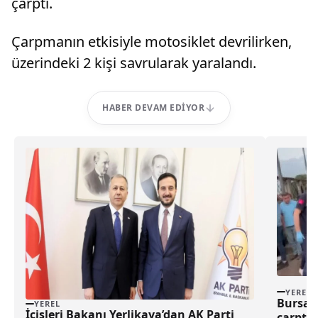
çarptı.
Çarpmanın etkisiyle motosiklet devrilirken,
üzerindeki 2 kişi savrularak yaralandı.
HABER DEVAM EDIYOR
YEREL
Bursa’
YEREL
İçişleri Bakanı Yerlikaya’dan AK Parti
çarptı,