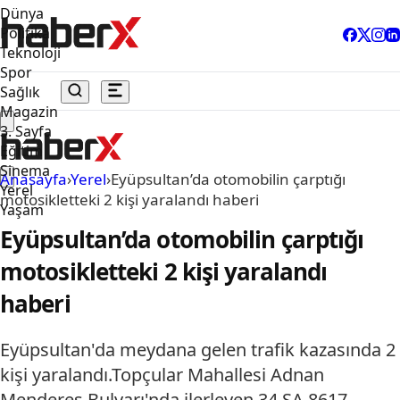
Dünya
Politika
Teknoloji
Spor
Sağlık
Magazin
3. Sayfa
Eğitim
Sinema
Anasayfa
›
Yerel
›
Eyüpsultan’da otomobilin çarptığı
Yerel
motosikletteki 2 kişi yaralandı haberi
Yaşam
Eyüpsultan’da otomobilin çarptığı
motosikletteki 2 kişi yaralandı
haberi
Eyüpsultan'da meydana gelen trafik kazasında 2
kişi yaralandı.Topçular Mahallesi Adnan
Menderes Bulvarı'nda ilerleyen 34 SA 8617