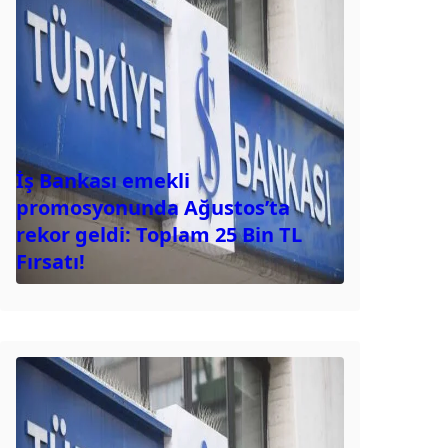
İş Bankası emekli
promosyonunda Ağustos’ta
rekor geldi: Toplam 25 Bin TL
Fırsatı!