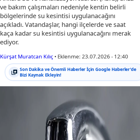
ve bakım çalışmaları nedeniyle kentin belirli
bölgelerinde su kesintisi uygulanacağını
açıkladı. Vatandaşlar, hangi ilçelerde ve saat
kaça kadar su kesintisi uygulanacağını merak
ediyor.
Kürşat Muratcan Kılıç
•
Eklenme:
23.07.2026 - 12:40
Son Dakika ve Önemli Haberler İçin Google Haberler'de
Bizi Kaynak Ekleyin!