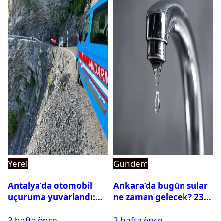
Yerel
Gündem
Antalya’da otomobil
Ankara’da bugün sular
uçuruma yuvarlandı:
ne zaman gelecek? 23
Çok sayıda ölü ve yaralı
Temmuz 2026 ilçe ilçe
2 hafta önce
2 hafta önce
var
su kesintisi sorgulama