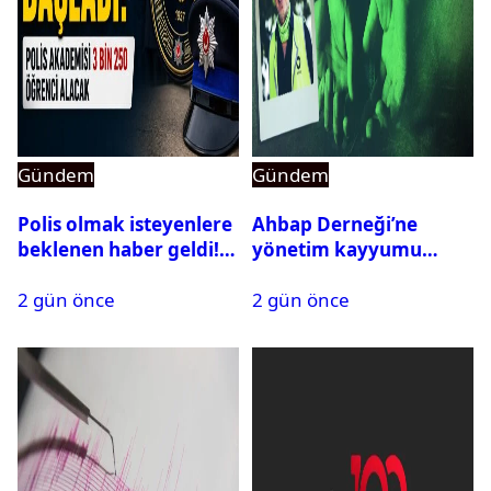
Gündem
Gündem
Polis olmak isteyenlere
Ahbap Derneği’ne
beklenen haber geldi!
yönetim kayyumu
PMYO başvuruları açıldı
atandı: Kapatma davası
2 gün önce
2 gün önce
açıldı