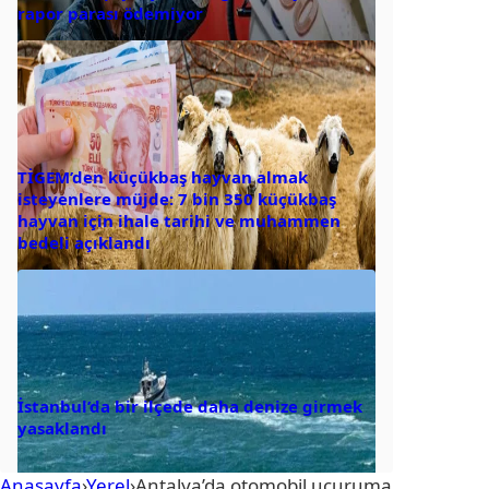
rapor parası ödemiyor
TİGEM’den küçükbaş hayvan almak
isteyenlere müjde: 7 bin 350 küçükbaş
hayvan için ihale tarihi ve muhammen
bedeli açıklandı
İstanbul’da bir ilçede daha denize girmek
yasaklandı
Anasayfa
›
Yerel
›
Antalya’da otomobil uçuruma