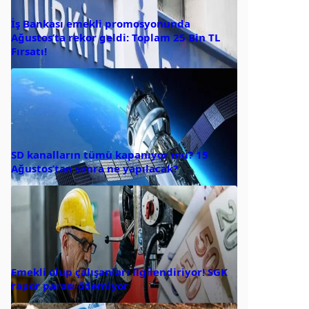
İş Bankası emekli promosyonunda
Ağustos’ta rekor geldi: Toplam 25 Bin TL
Fırsatı!
SD kanalların tümü kapanıyor mu? 15
Ağustos’tan sonra ne yapılacak?
Emekli olup çalışanları ilgilendiriyor! SGK
rapor parası ödemiyor