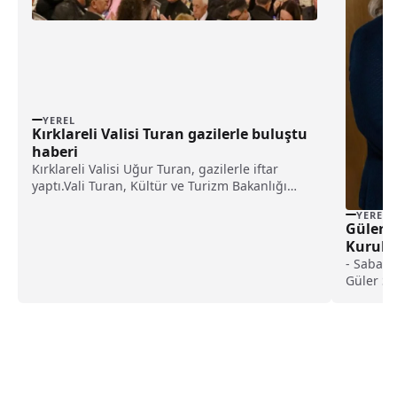
YEREL
Kırklareli Valisi Turan gazilerle buluştu
haberi
Kırklareli Valisi Uğur Turan, gazilerle iftar
yaptı.Vali Turan, Kültür ve Turizm Bakanlığı
Vakıflar Genel Müdürlüğünce İl Özel İdaresi
YEREL
Cazibe Merkezi'nde düzenlen iftar
Güler 
programında, gazilerle aynı sofrada orucunu
Kurulu 
açmanın huzurunu yaş...
haberi
- Sabanc
Güler Sa
tamamlam
ettiği şe
huzuru i
Başkanlı