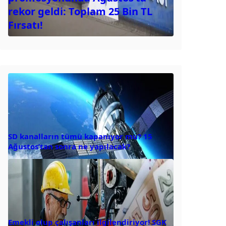
rekor geldi: Toplam 25 Bin TL
Fırsatı!
SD kanalların tümü kapanıyor mu? 15
Ağustos’tan sonra ne yapılacak?
Emekli olup çalışanları ilgilendiriyor! SGK