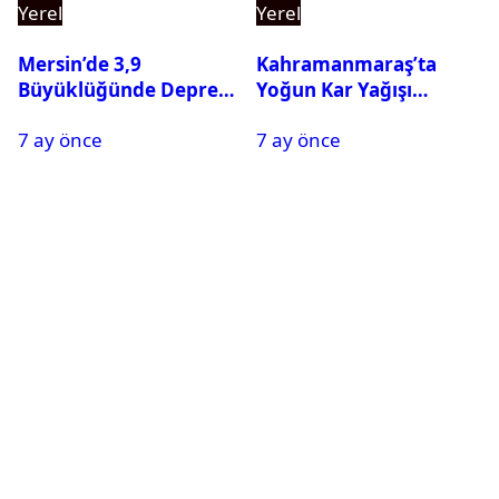
Yerel
Yerel
Mersin’de 3,9
Kahramanmaraş’ta
Büyüklüğünde Deprem
Yoğun Kar Yağışı
Oldu
Nedeniyle Okullar Yarın
7 ay önce
7 ay önce
Tatil