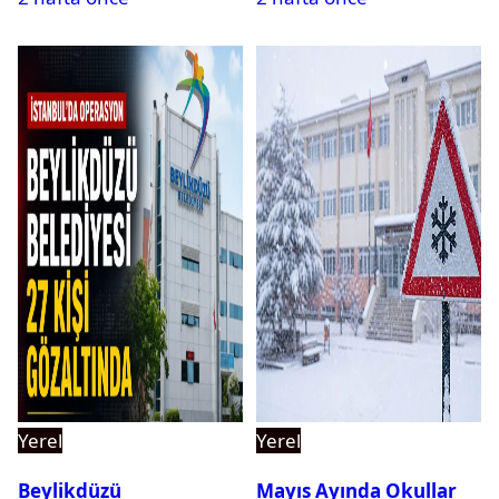
Yerel
Yerel
Beylikdüzü
Mayıs Ayında Okullar