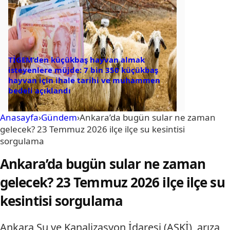
TİGEM’den küçükbaş hayvan almak
isteyenlere müjde: 7 bin 350 küçükbaş
hayvan için ihale tarihi ve muhammen
bedeli açıklandı
Anasayfa
›
Gündem
›
Ankara’da bugün sular ne zaman
gelecek? 23 Temmuz 2026 ilçe ilçe su kesintisi
sorgulama
Ankara’da bugün sular ne zaman
gelecek? 23 Temmuz 2026 ilçe ilçe su
kesintisi sorgulama
Ankara Su ve Kanalizasyon İdaresi (ASKİ), arıza