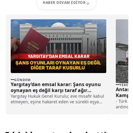
HABER DEVAM EDIYOR
GÜNDEM
Yargıtay’dan emsal karar: Şans oyunu
YEREL
Antarkt
oynayan eş değil karşı taraf ağır
Kampı’n
kusurlu sayıldı
Yargıtay Hukuk Genel Kurulu; eve misafir kabul
- Türk b
etmeyen, eşine hakaret eden ve sürekli eşya
ardından
değiştirerek masraf çıkaran kadını ağır kusurlu
Bilim Se
sayarak, kadının eşine tazminat ödemesine
Adası'na
karar verdi.
kurdu