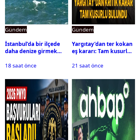
Gündem
Gündem
İstanbul’da bir ilçede
Yargıtay’dan ter kokan
daha denize girmek
eş kararı: Tam kusurlu
yasaklandı
bulundu
18 saat önce
21 saat önce