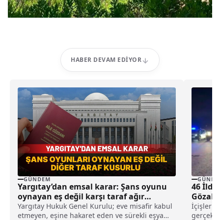
HABER DEVAM EDIYOR
GÜNDEM
GÜNDE
Yargıtay’dan emsal karar: Şans oyunu
46 İlde
oynayan eş değil karşı taraf ağır
Gözaltı
kusurlu sayıldı
Yargıtay Hukuk Genel Kurulu; eve misafir kabul
İçişleri 
etmeyen, eşine hakaret eden ve sürekli eşya
gerçekle