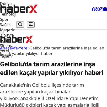
Dünya
Politika
Teknoloji
Spor
Sağlık
Magazin
3. Sayfa
Eğitim
Sinema
Anasayfa
›
Yerel
›
Gelibolu’da tarım arazilerine inşa edilen
Yerel
kaçak yapılar yıkılıyor haberi
Yaşam
Gelibolu’da tarım arazilerine inşa
edilen kaçak yapılar yıkılıyor haberi
Çanakkale'nin Gelibolu ilçesinde tarım
arazilerine yapılan kaçak binalar
yıkılıyor.Çanakkale İl Özel İdare Yapı Denetim
Müdürlüğü ekipleri kaçak yapılaşmalarla ilgili