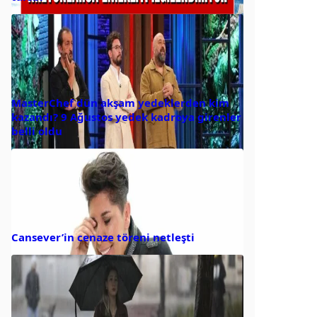
MasterChef dün akşam yedeklerden kim
kazandı? 9 Ağustos yedek kadroya girenler
belli oldu
Cansever’in cenaze töreni netleşti