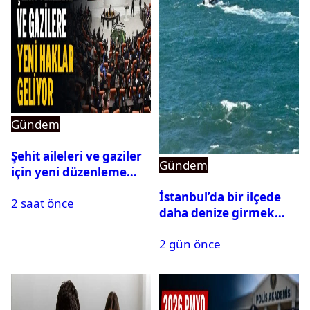
Gündem
Şehit aileleri ve gaziler
Gündem
için yeni düzenleme
Meclis’ten geçti
İstanbul’da bir ilçede
2 saat önce
daha denize girmek
yasaklandı
2 gün önce