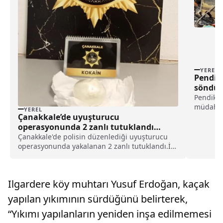
YEREL
Pendik’
söndür
Pendik'te
müdahal
YEREL
Mahalles
Çanakkale’de uyuşturucu
binanın 
operasyonunda 2 zanlı tutuklandı
belirlen
haberi
Çanakkale'de polisin düzenlediği uyuşturucu
alevler, ü
operasyonunda yakalanan 2 zanlı tutuklandı.İl
Emniyet Müdürlüğü Narkotik Suçlarla
Mücadele Şube Müdürlüğü ekipleri,
uyuşturucu satışı ve kullanımının önlenmesine
Ilgardere köy muhtarı Yusuf Erdoğan, kaçak
yönelik çalışmalar kapsamınd...
yapılan yıkımının sürdüğünü belirterek,
“Yıkımı yapılanların yeniden inşa edilmemesi