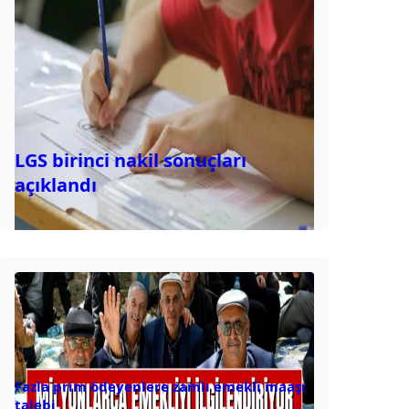
LGS birinci nakil sonuçları
açıklandı
Fazla prim ödeyenlere zamlı emekli maaşı
talebi