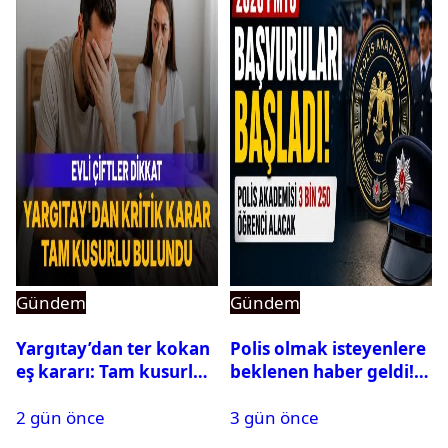
Gündem
Gündem
Yargıtay’dan ter kokan
Polis olmak isteyenlere
eş kararı: Tam kusurlu
beklenen haber geldi!
bulundu
PMYO başvuruları açıldı
2 gün önce
3 gün önce