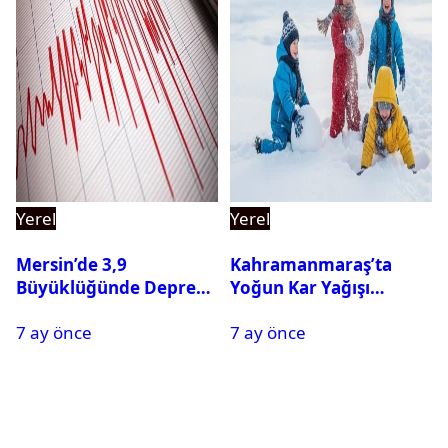
Yerel
Yerel
Mersin’de 3,9
Kahramanmaraş’ta
Büyüklüğünde Deprem
Yoğun Kar Yağışı
Oldu
Nedeniyle Okullar Yarın
7 ay önce
7 ay önce
Tatil