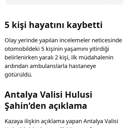
değiştirerek masraf çıkaran kadını ağır kusurlu
46 ilde t
sayarak, kadının eşine tazminat ödemesine
karar verdi.
5 kişi hayatını kaybetti
Olay yerinde yapılan incelemeler neticesinde
otomobildeki 5 kişinin yaşamını yitirdiği
belirlenirken yaralı 2 kişi, ilk müdahalenin
ardından ambulanslarla hastaneye
götürüldü.
Antalya Valisi Hulusi
Şahin’den açıklama
Kazaya ilişkin açıklama yapan Antalya Valisi