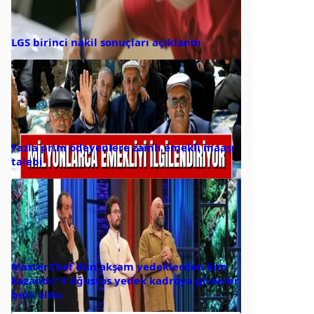
LGS birinci nakil sonuçları açıklandı
Fazla prim ödeyenlere zamlı emekli maaşı
talebi
MasterChef dün akşam yedeklerden kim
kazandı? 9 Ağustos yedek kadroya girenler
belli oldu