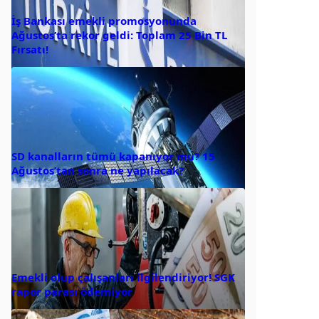
İş Bankası emekli promosyonunda
Ağustos’ta rekor geldi: Toplam 25 Bin TL
Fırsatı!
SD kanalların tümü kapanıyor mu? 15
Ağustos’tan sonra ne yapılacak?
Emekli olup çalışanları ilgilendiriyor! SGK
rapor parası ödemiyor