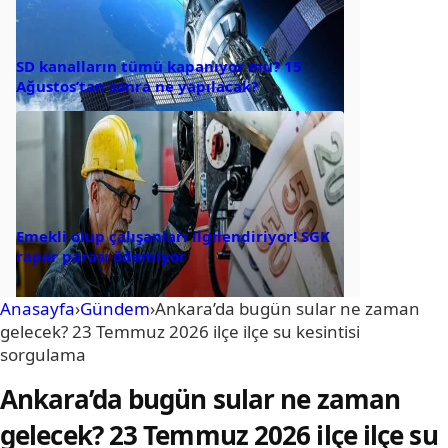
SD kanalların tümü kapanıyor mu? 15
Ağustos’tan sonra ne yapılacak?
Emekli olup çalışanları ilgilendiriyor! SGK
rapor parası ödemiyor
Anasayfa
›
Gündem
›
Ankara’da bugün sular ne zaman
gelecek? 23 Temmuz 2026 ilçe ilçe su kesintisi
sorgulama
Ankara’da bugün sular ne zaman
gelecek? 23 Temmuz 2026 ilçe ilçe su