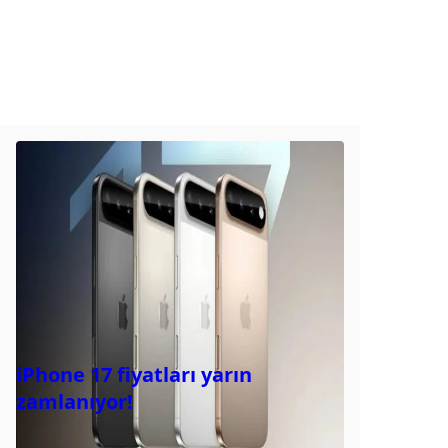
iPhone 17 fiyatları yarın
zamlanıyor!