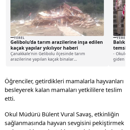
YEREL
YEREL
Gelibolu’da tarım arazilerine inşa edilen
Balıkesi
kaçak yapılar yıkılıyor haberi
temsil
haberi
Çanakkale'nin Gelibolu ilçesinde tarım
- Okulda
arazilerine yapılan kaçak binalar
giden izc
yıkılıyor.Çanakkale İl Özel İdare Yapı Denetim
sülüsler
Müdürlüğü ekipleri kaçak yapılaşmalarla ilgili
yakılan ö
etkin mücadele yürütüyor.İlçenin Ilgardere
olarak a
Öğrenciler, getirdikleri mamalarla hayvanları
köyü mevkisinde tarım ar...
besleyerek kalan mamaları yetkililere teslim
etti.
Okul Müdürü Bülent Vural Savaş, etkinliğin
sağlanmasında hayvan sevgisini pekiştirmek