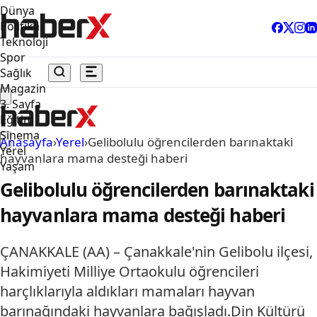
Dünya
Politika
Teknoloji
Spor
Sağlık
Magazin
3. Sayfa
Eğitim
Sinema
Anasayfa
›
Yerel
›
Gelibolulu öğrencilerden barınaktaki
Yerel
hayvanlara mama desteği haberi
Yaşam
Gelibolulu öğrencilerden barınaktaki
hayvanlara mama desteği haberi
ÇANAKKALE (AA) – Çanakkale'nin Gelibolu ilçesi,
Hakimiyeti Milliye Ortaokulu öğrencileri
harçlıklarıyla aldıkları mamaları hayvan
barınağındaki hayvanlara bağışladı.Din Kültürü