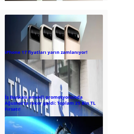
iPhone 17 fiyatları yarın zamlanıyor!
İş Bankası emekli promosyonunda
Ağustos’ta rekor geldi: Toplam 25 Bin TL
Fırsatı!