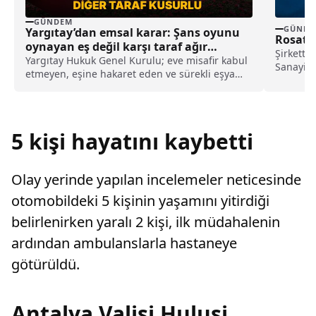
GÜNDEM
GÜNDE
Yargıtay’dan emsal karar: Şans oyunu
Rosatom
oynayan eş değil karşı taraf ağır
Şirkette
kusurlu sayıldı
Yargıtay Hukuk Genel Kurulu; eve misafir kabul
Sanayi B
etmeyen, eşine hakaret eden ve sürekli eşya
Rosatom 
değiştirerek masraf çıkaran kadını ağır kusurlu
sayarak, kadının eşine tazminat ödemesine
karar verdi.
5 kişi hayatını kaybetti
Olay yerinde yapılan incelemeler neticesinde
otomobildeki 5 kişinin yaşamını yitirdiği
belirlenirken yaralı 2 kişi, ilk müdahalenin
ardından ambulanslarla hastaneye
götürüldü.
Antalya Valisi Hulusi