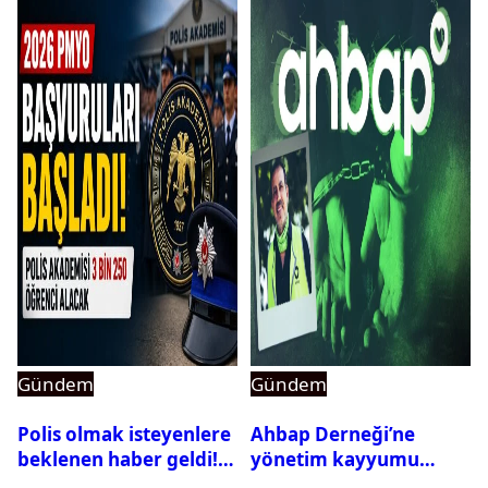
Gündem
Gündem
Polis olmak isteyenlere
Ahbap Derneği’ne
beklenen haber geldi!
yönetim kayyumu
PMYO başvuruları açıldı
atandı: Kapatma davası