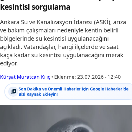
kesintisi sorgulama
Ankara Su ve Kanalizasyon İdaresi (ASKİ), arıza
ve bakım çalışmaları nedeniyle kentin belirli
bölgelerinde su kesintisi uygulanacağını
açıkladı. Vatandaşlar, hangi ilçelerde ve saat
kaça kadar su kesintisi uygulanacağını merak
ediyor.
Kürşat Muratcan Kılıç
•
Eklenme:
23.07.2026 - 12:40
Son Dakika ve Önemli Haberler İçin Google Haberler'de
Bizi Kaynak Ekleyin!