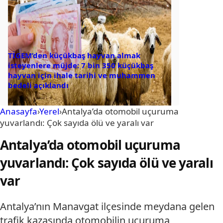
TİGEM’den küçükbaş hayvan almak
isteyenlere müjde: 7 bin 350 küçükbaş
hayvan için ihale tarihi ve muhammen
bedeli açıklandı
Anasayfa
›
Yerel
›
Antalya’da otomobil uçuruma
yuvarlandı: Çok sayıda ölü ve yaralı var
Antalya’da otomobil uçuruma
yuvarlandı: Çok sayıda ölü ve yaralı
var
Antalya’nın Manavgat ilçesinde meydana gelen
trafik kazasında otomobilin uçuruma