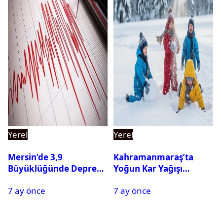
Yerel
Yerel
Mersin’de 3,9
Kahramanmaraş’ta
Büyüklüğünde Deprem
Yoğun Kar Yağışı
Oldu
Nedeniyle Okullar Yarın
7 ay önce
7 ay önce
Tatil