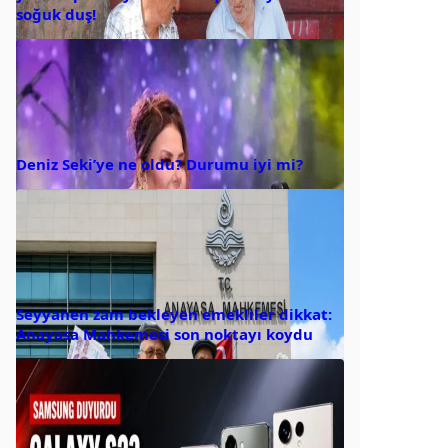
soğuk duş!
Deniz Seki’ye ne oldu? Durumu iyi mi?
Seyyanen zam bekleyen emekliler dikkat:
Anayasa Mahkemesi son noktayı koydu