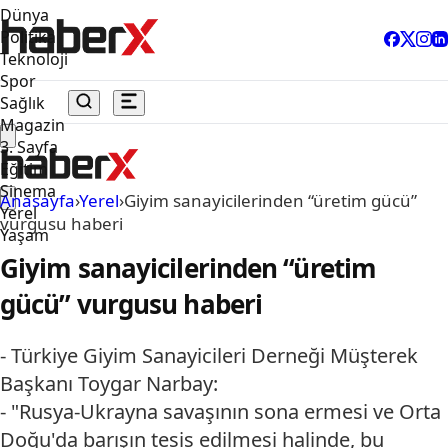
Dünya
Politika
Teknoloji
Spor
Sağlık
Magazin
3. Sayfa
Eğitim
Sinema
Anasayfa
›
Yerel
›
Giyim sanayicilerinden “üretim gücü”
Yerel
vurgusu haberi
Yaşam
Giyim sanayicilerinden “üretim
gücü” vurgusu haberi
- Türkiye Giyim Sanayicileri Derneği Müşterek
Başkanı Toygar Narbay:
- "Rusya-Ukrayna savaşının sona ermesi ve Orta
Doğu'da barışın tesis edilmesi halinde, bu