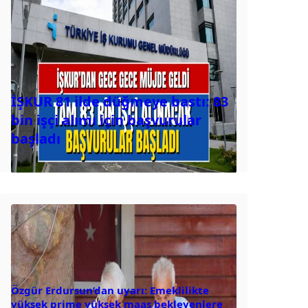
İŞKUR 81 ilde düğmeye bastı: 83
bin işçi alımı için başvurular
başladı
Özgür Erdursun’dan uyarı: Emeklilikte
yüksek prime yüksek maaş bekleyenlere