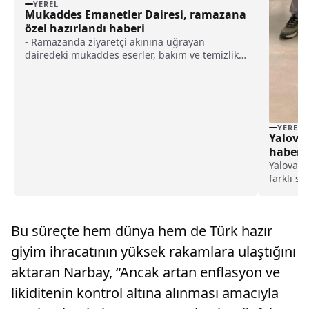
YEREL
Mukaddes Emanetler Dairesi, ramazana
özel hazırlandı haberi
- Ramazanda ziyaretçi akınına uğrayan
dairedeki mukaddes eserler, bakım ve temizlik
çalışmalarının tamamlanmasıyla ziyarete hazır
hale getirildi
YEREL
Yalova’
haberi
Yalova'd
farklı su
cezası b
İl Emniy
aranan ş
Bu süreçte hem dünya hem de Türk hazır
çalışma b
giyim ihracatının yüksek rakamlara ulaştığını
aktaran Narbay, “Ancak artan enflasyon ve
likiditenin kontrol altına alınması amacıyla