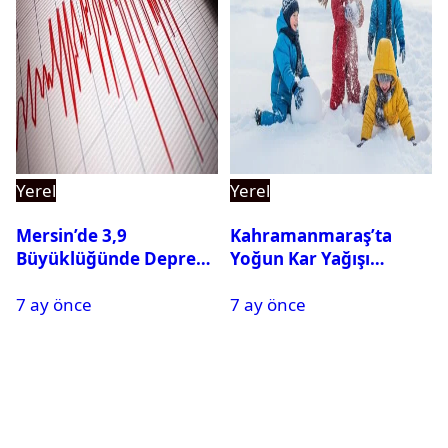
Yerel
Yerel
Mersin’de 3,9
Kahramanmaraş’ta
Büyüklüğünde Deprem
Yoğun Kar Yağışı
Oldu
Nedeniyle Okullar Yarın
7 ay önce
7 ay önce
Tatil