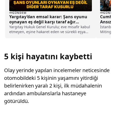
GÜNDEM
GÜNDE
Yargıtay’dan emsal karar: Şans oyunu
Cumhur
oynayan eş değil karşı taraf ağır
Ansızın
kusurlu sayıldı
Yargıtay Hukuk Genel Kurulu; eve misafir kabul
İstanbul
etmeyen, eşine hakaret eden ve sürekli eşya
Mitingi
değiştirerek masraf çıkaran kadını ağır kusurlu
İsrail'e
sayarak, kadının eşine tazminat ödemesine
adına...
karar verdi.
5 kişi hayatını kaybetti
Olay yerinde yapılan incelemeler neticesinde
otomobildeki 5 kişinin yaşamını yitirdiği
belirlenirken yaralı 2 kişi, ilk müdahalenin
ardından ambulanslarla hastaneye
götürüldü.