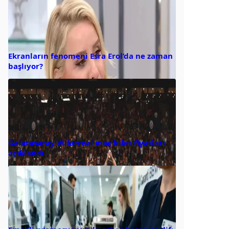
Ekranların fenomeni Esra Erol’da ne zaman
başlıyor?
Galatasaray Villarreal maç bilet fiyatları
açıklandı