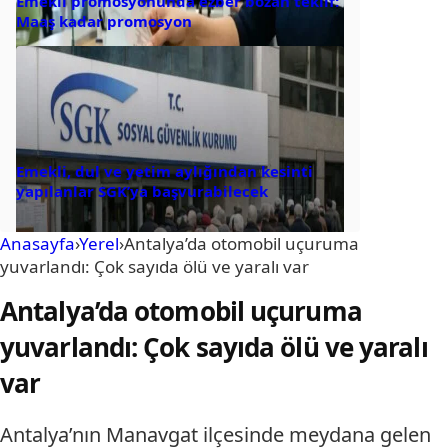
Emekli promosyonunda ezber bozan teklif:
Maaş kadar promosyon
Emekli, dul ve yetim aylığından kesinti
yapılanlar SGK’ya başvurabilecek
Anasayfa
›
Yerel
›
Antalya’da otomobil uçuruma
yuvarlandı: Çok sayıda ölü ve yaralı var
Antalya’da otomobil uçuruma
yuvarlandı: Çok sayıda ölü ve yaralı
var
Antalya’nın Manavgat ilçesinde meydana gelen