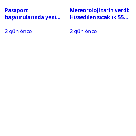
Pasaport
Meteoroloji tarih verdi:
başvurularında yeni
Hissedilen sıcaklık 55
dönem başladı
dereceye ulaşabilir
2 gün önce
2 gün önce