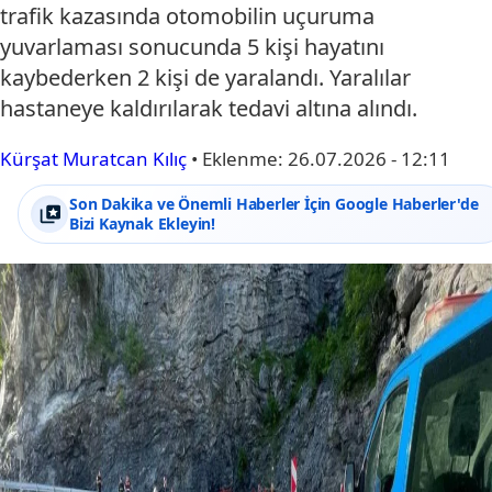
trafik kazasında otomobilin uçuruma
yuvarlaması sonucunda 5 kişi hayatını
kaybederken 2 kişi de yaralandı. Yaralılar
hastaneye kaldırılarak tedavi altına alındı.
Kürşat Muratcan Kılıç
•
Eklenme:
26.07.2026 - 12:11
Son Dakika ve Önemli Haberler İçin Google Haberler'de
Bizi Kaynak Ekleyin!