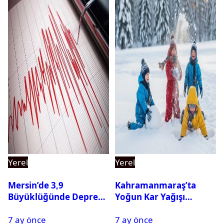
Yerel
Yerel
Mersin’de 3,9
Kahramanmaraş’ta
Büyüklüğünde Deprem
Yoğun Kar Yağışı
Oldu
Nedeniyle Okullar Yarın
7 ay önce
7 ay önce
Tatil