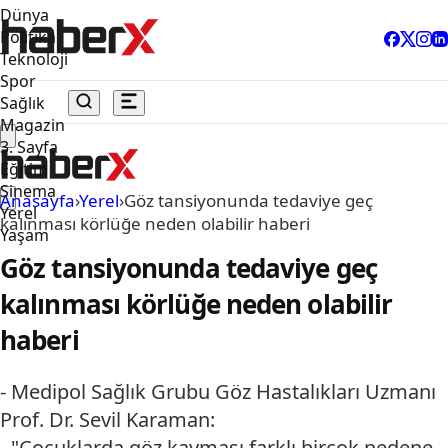
Dünya
Politika
Teknoloji
Spor
Sağlık
Magazin
3. Sayfa
Eğitim
Sinema
Anasayfa
›
Yerel
›
Göz tansiyonunda tedaviye geç
Yerel
kalınması körlüğe neden olabilir haberi
Yaşam
Göz tansiyonunda tedaviye geç
kalınması körlüğe neden olabilir
haberi
- Medipol Sağlık Grubu Göz Hastalıkları Uzmanı
Prof. Dr. Sevil Karaman:
- "Çocuklarda göz kayması farklı birçok nedene