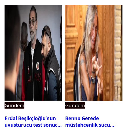
Gündem
Gündem
Erdal Beşikçioğlu’nun
Bennu Gerede
uyuşturucu test sonucu
müstehcenlik suçu