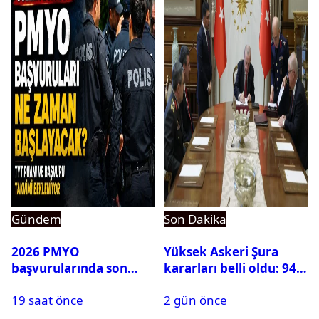
Gündem
Son Dakika
2026 PMYO
Yüksek Askeri Şura
başvurularında son
kararları belli oldu: 94
durum ne?
isim terfi etti
19 saat önce
2 gün önce