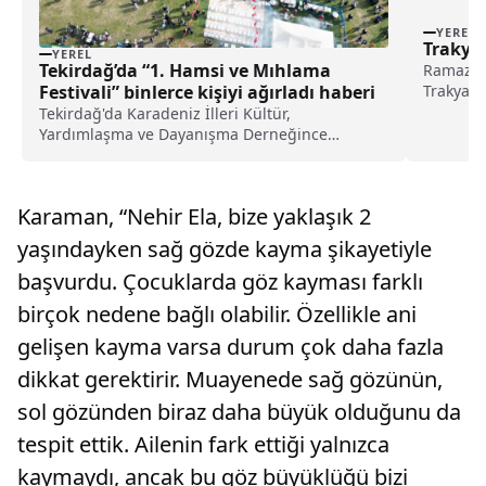
YEREL
Trakya’
YEREL
Tekirdağ’da “1. Hamsi ve Mıhlama
Ramazan 
Trakya'd
Festivali” binlerce kişiyi ağırladı haberi
vatandaşl
Tekirdağ'da Karadeniz İlleri Kültür,
olmak üz
Yardımlaşma ve Dayanışma Derneğince
Cami İma
düzenlenen "1. Hamsi ve Mıhlama Festivali"
bayramın
binlerce kişiyi ağırladı.Karadeniz Mahallesi'nde
gerçekleştirilen festivalde 3 gün boyunca çeşitli
Karaman, “Nehir Ela, bize yaklaşık 2
etkinlikler düze...
yaşındayken sağ gözde kayma şikayetiyle
başvurdu. Çocuklarda göz kayması farklı
birçok nedene bağlı olabilir. Özellikle ani
gelişen kayma varsa durum çok daha fazla
dikkat gerektirir. Muayenede sağ gözünün,
sol gözünden biraz daha büyük olduğunu da
tespit ettik. Ailenin fark ettiği yalnızca
kaymaydı, ancak bu göz büyüklüğü bizi