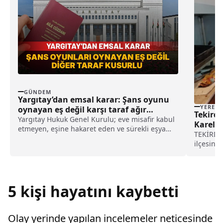
GÜNDEM
Yargıtay’dan emsal karar: Şans oyunu
YEREL
oynayan eş değil karşı taraf ağır
Tekirda
kusurlu sayıldı
Yargıtay Hukuk Genel Kurulu; eve misafir kabul
Kareler
etmeyen, eşine hakaret eden ve sürekli eşya
TEKİRDAĞ
değiştirerek masraf çıkaran kadını ağır kusurlu
ilçesind
sayarak, kadının eşine tazminat ödemesine
Ajansını
karar verdi.
olaylara 
aldığı "Y
AA muhabi
5 kişi hayatını kaybetti
Olay yerinde yapılan incelemeler neticesinde