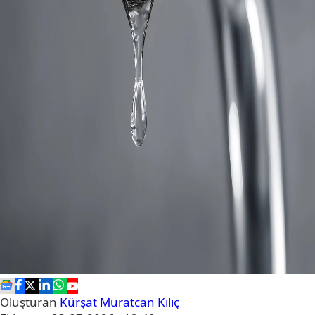
Oluşturan
Kürşat Muratcan Kılıç