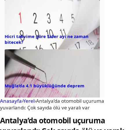
Hicri takvime göre Safer ayı ne zaman
bitecek?
Muğla’da 4.1 büyüklüğünde deprem
Anasayfa
›
Yerel
›
Antalya’da otomobil uçuruma
yuvarlandı: Çok sayıda ölü ve yaralı var
Antalya’da otomobil uçuruma