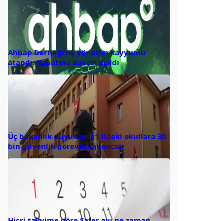
Ahbap Derneği’ne yönetim kayyumu
atandı: Kapatma davası açıldı
Üç bakanlık duyurdu: 81 ildeki okullara 30
bin güvenlik görevlisi alınacak
Hicri takvime göre Safer ayı ne zaman