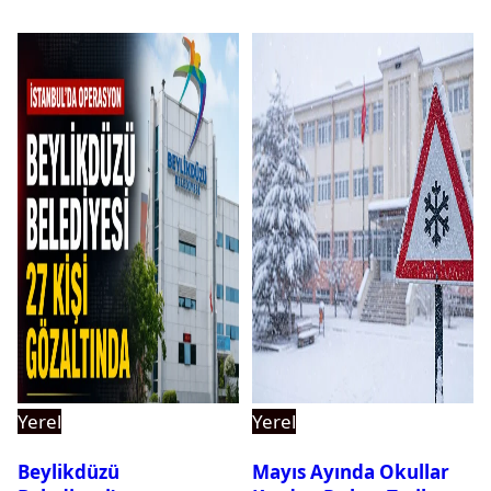
Yerel
Yerel
Beylikdüzü
Mayıs Ayında Okullar