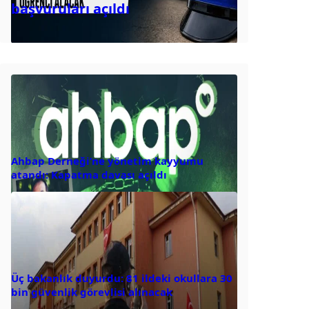
başvuruları açıldı
Ahbap Derneği’ne yönetim kayyumu
atandı: Kapatma davası açıldı
Üç bakanlık duyurdu: 81 ildeki okullara 30
bin güvenlik görevlisi alınacak