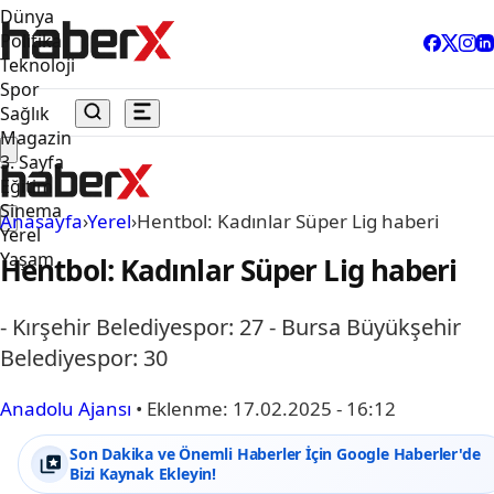
Dünya
Politika
Teknoloji
Spor
Sağlık
Magazin
3. Sayfa
Eğitim
Sinema
Anasayfa
›
Yerel
›
Hentbol: Kadınlar Süper Lig haberi
Yerel
Yaşam
Hentbol: Kadınlar Süper Lig haberi
- Kırşehir Belediyespor: 27 - Bursa Büyükşehir
Belediyespor: 30
Anadolu Ajansı
•
Eklenme:
17.02.2025 - 16:12
Son Dakika ve Önemli Haberler İçin Google Haberler'de
Bizi Kaynak Ekleyin!