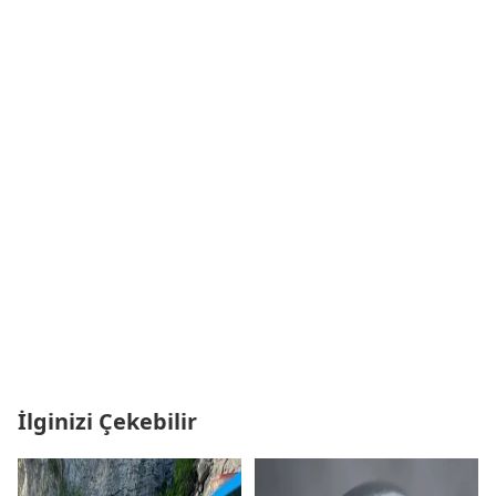
verdiğimiz ve esneklik sunduğumuz,
girişimlerini desteklediğimiz ve katılım hissi
oluşturduğumuz bir ekosistem olmalı"- YASED
Başkan Yardımcısı Işıl Yalçın:- "Türkiye'nin uzun
süredir uygulanan kamu politikaları
kapsamında AR-GE ve yenilik finansmanında iyi
bir performans sergilediğini söyleyebiliriz"
İlginizi Çekebilir