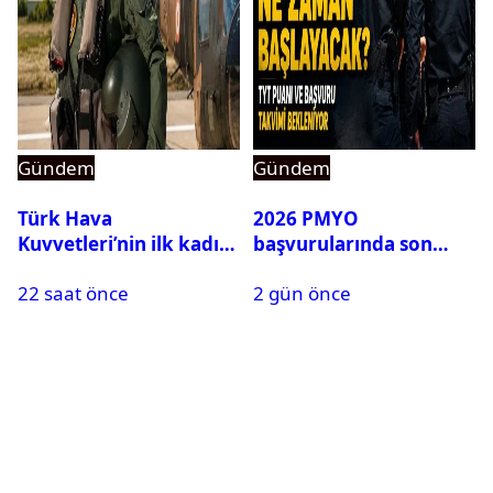
Gündem
Gündem
Türk Hava
2026 PMYO
Kuvvetleri’nin ilk kadın
başvurularında son
generali Özlem
durum ne?
22 saat önce
2 gün önce
Karapınar hakkında
dikkat çeken detay
ortaya çıktı