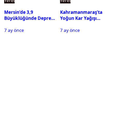
Yerel
Yerel
Mersin’de 3,9
Kahramanmaraş’ta
Büyüklüğünde Deprem
Yoğun Kar Yağışı
Oldu
Nedeniyle Okullar Yarın
7 ay önce
7 ay önce
Tatil