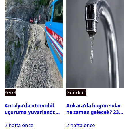
Yerel
Gündem
Antalya’da otomobil
Ankara’da bugün sular
uçuruma yuvarlandı:
ne zaman gelecek? 23
Çok sayıda ölü ve yaralı
Temmuz 2026 ilçe ilçe
2 hafta önce
2 hafta önce
var
su kesintisi sorgulama