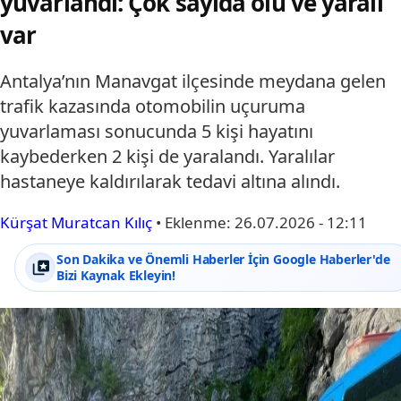
yuvarlandı: Çok sayıda ölü ve yaralı
var
Antalya’nın Manavgat ilçesinde meydana gelen
trafik kazasında otomobilin uçuruma
yuvarlaması sonucunda 5 kişi hayatını
kaybederken 2 kişi de yaralandı. Yaralılar
hastaneye kaldırılarak tedavi altına alındı.
Kürşat Muratcan Kılıç
•
Eklenme:
26.07.2026 - 12:11
Son Dakika ve Önemli Haberler İçin Google Haberler'de
Bizi Kaynak Ekleyin!