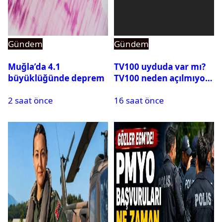
Gündem
Gündem
Muğla’da 4.1
TV100 uyduda var mı?
büyüklüğünde deprem
TV100 neden açılmıyor?
2 saat önce
16 saat önce