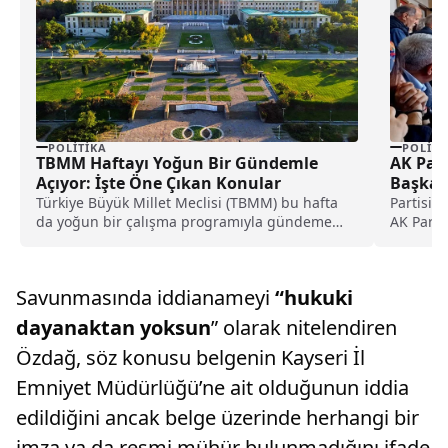
POLITIKA
POLITI
TBMM Haftayı Yoğun Bir Gündemle
AK Part
Açıyor: İşte Öne Çıkan Konular
Başkan
Düzenl
Türkiye Büyük Millet Meclisi (TBMM) bu hafta
Partisin
da yoğun bir çalışma programıyla gündeme
AK Parti
ilişkin...
bayrama 
Savunmasında iddianameyi
“hukuki
dayanaktan yoksun
” olarak nitelendiren
Özdağ, söz konusu belgenin Kayseri İl
Emniyet Müdürlüğü’ne ait olduğunun iddia
edildiğini ancak belge üzerinde herhangi bir
imza ya da resmi mühür bulunmadığını ifade