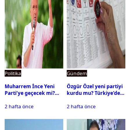
Politika
Gündem
Muharrem İnce Yeni
Özgür Özel yeni partiyi
Parti’ye geçecek mi?
kurdu mu? Türkiye’de
CHP’den istifa etti mi?
siyasi parti kurma
2 hafta önce
2 hafta önce
süreci nasıl işler?