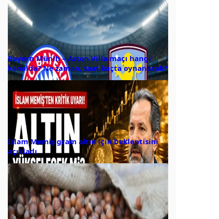
Bayern Münih – Aston Villa maçı hangi
kanalda? Ne zaman, saat kaçta oynanacak?
İslam Memiş gram altın için beklentisini
açıkladı