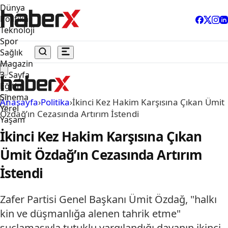
Dünya
Politika
Teknoloji
Spor
Sağlık
Magazin
3. Sayfa
Eğitim
Sinema
Anasayfa
›
Politika
›
İkinci Kez Hakim Karşısına Çıkan Ümit
Yerel
Özdağ’ın Cezasında Artırım İstendi
Yaşam
İkinci Kez Hakim Karşısına Çıkan
Ümit Özdağ’ın Cezasında Artırım
İstendi
Zafer Partisi Genel Başkanı Ümit Özdağ, "halkı
kin ve düşmanlığa alenen tahrik etme"
suçlamasıyla tutuklu yargılandığı davanın ikinci