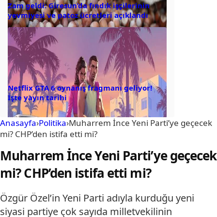
Zam geldi: Giresun’da fındık işçilerinin
yevmiyesi ve patoz ücretleri açıklandı
Netflix GTA 6 oynanış fragmanı geliyor!
İşte yayın tarihi
Anasayfa
›
Politika
›
Muharrem İnce Yeni Parti’ye geçecek
mi? CHP’den istifa etti mi?
Muharrem İnce Yeni Parti’ye geçecek
mi? CHP’den istifa etti mi?
Özgür Özel’in Yeni Parti adıyla kurduğu yeni
siyasi partiye çok sayıda milletvekilinin