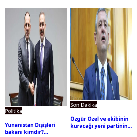
istedi
Son Dakika
Politika
Özgür Özel ve ekibinin
Yunanistan Dışişleri
kuracağı yeni partinin
bakanı kimdir?
tarihi belli oldu