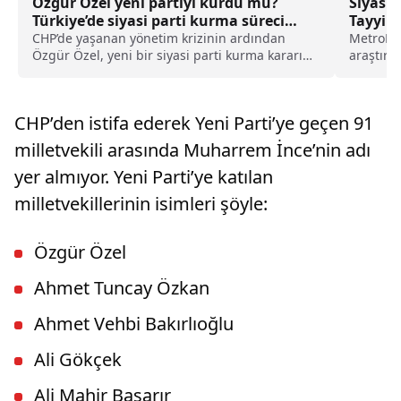
Özgür Özel yeni partiyi kurdu mu?
Siyasi
Türkiye’de siyasi parti kurma süreci
Tayyip
nasıl işler?
CHP’de yaşanan yönetim krizinin ardından
MetroPOL
Özgür Özel, yeni bir siyasi parti kurma kararını
araştırm
kamuoyu ile resmen paylaştı. Özel’in CHP’ye
gerçekle
yaptığı veda konuşması sonrasında Kurucular
Kurulu’nun çalışmaları başladı. Bu gelişme
CHP’den istifa ederek Yeni Parti’ye geçen 91
siyasi bir parti kurma süreci hakkındaki
araştırmaları artırdı.
milletvekili arasında Muharrem İnce’nin adı
yer almıyor. Yeni Parti’ye katılan
milletvekillerinin isimleri şöyle:
Özgür Özel
Ahmet Tuncay Özkan
Ahmet Vehbi Bakırlıoğlu
Ali Gökçek
Ali Mahir Başarır