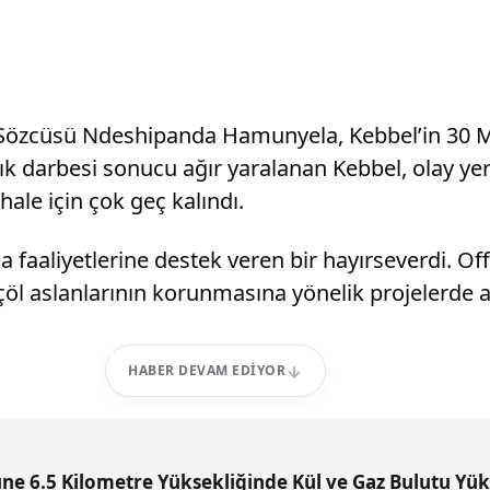
Sözcüsü Ndeshipanda Hamunyela, Kebbel’in 30 May
ırık darbesi sonucu ağır yaralanan Kebbel, olay ye
le için çok geç kalındı.
aliyetlerine destek veren bir hayırseverdi. Off-R
çöl aslanlarının korunmasına yönelik projelerde akt
HABER DEVAM EDIYOR
ne 6.5 Kilometre Yüksekliğinde Kül ve Gaz Bulutu Yük