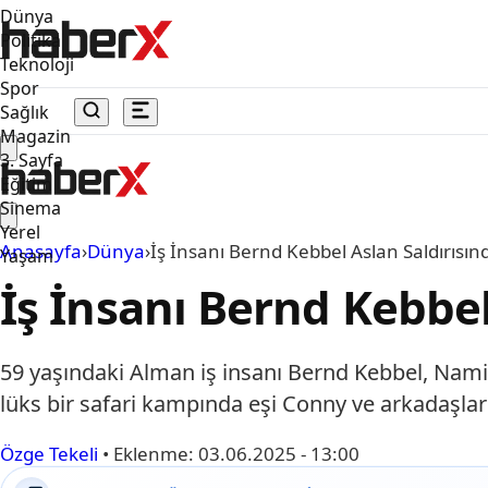
Dünya
Politika
Teknoloji
Spor
Sağlık
Magazin
3. Sayfa
Eğitim
Sinema
Yerel
Anasayfa
›
Dünya
›
İş İnsanı Bernd Kebbel Aslan Saldırısın
Yaşam
İş İnsanı Bernd Kebbel
59 yaşındaki Alman iş insanı Bernd Kebbel, Namiby
lüks bir safari kampında eşi Conny ve arkadaşlar
Özge Tekeli
•
Eklenme:
03.06.2025 - 13:00