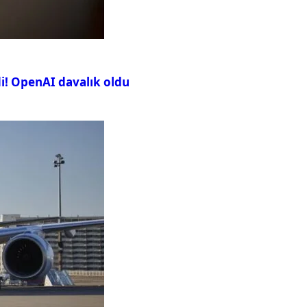
i! OpenAI davalık oldu