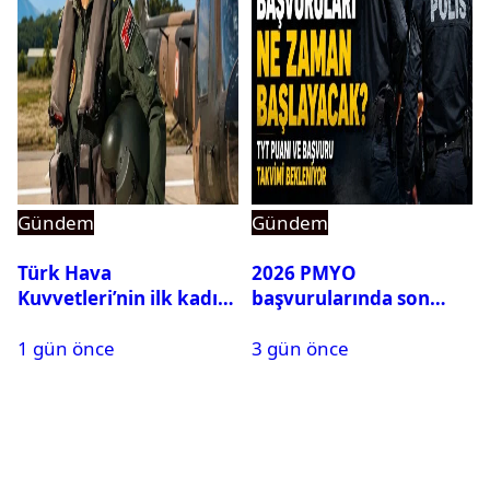
Gündem
Gündem
Türk Hava
2026 PMYO
Kuvvetleri’nin ilk kadın
başvurularında son
generali Özlem
durum ne?
1 gün önce
3 gün önce
Karapınar hakkında
dikkat çeken detay
ortaya çıktı