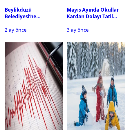
Beylikdüzü
Mayıs Ayında Okullar
Belediyesi’ne
Kardan Dolayı Tatil
Operasyon: 27 Kişi
Edildi
2 ay önce
3 ay önce
Gözaltına Alındı