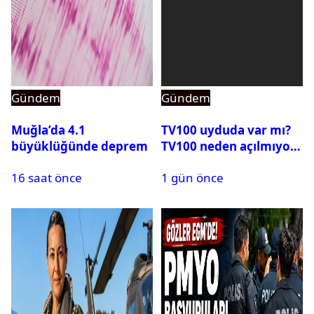
Gündem
Gündem
Muğla’da 4.1
TV100 uyduda var mı?
büyüklüğünde deprem
TV100 neden açılmıyor?
16 saat önce
1 gün önce