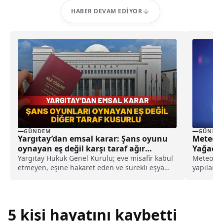
HABER DEVAM EDIYOR
GÜNDEM
GÜNDE
Yargıtay’dan emsal karar: Şans oyunu
Meteoro
oynayan eş değil karşı taraf ağır
Yağaca
kusurlu sayıldı
Yargıtay Hukuk Genel Kurulu; eve misafir kabul
Meteorol
etmeyen, eşine hakaret eden ve sürekli eşya
yapılan 
değiştirerek masraf çıkaran kadını ağır kusurlu
8 Temmu
sayarak, kadının eşine tazminat ödemesine
karar verdi.
5 kişi hayatını kaybetti