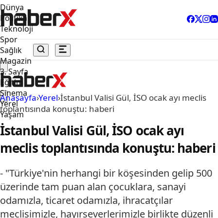
Dünya
Politika
Teknoloji
Spor
Sağlık
Magazin
3. Sayfa
Eğitim
Sinema
Anasayfa
›
Yerel
›
İstanbul Valisi Gül, İSO ocak ayı meclis
Yerel
toplantısında konuştu: haberi
Yaşam
İstanbul Valisi Gül, İSO ocak ayı
meclis toplantısında konuştu: haberi
- "Türkiye'nin herhangi bir köşesinden gelip 500
üzerinde tam puan alan çocuklara, sanayi
odamızla, ticaret odamızla, ihracatçılar
meclisimizle, hayırseverlerimizle birlikte düzenli