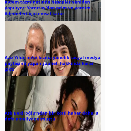
Kıdem tazminatında hesaplar yeniden
yapılıyor: Yargıtay’dan prim ve yardım
ödemeleri için emsal karar
Aziz Yıldırım’ın kızına yönelik sosyal medya
paylaşımı yapan şüpheli hakkında karar
çıktı
Aslı Bekiroğlu’ndan bir kötü haber daha: 8
defa ameliyat olmuştu