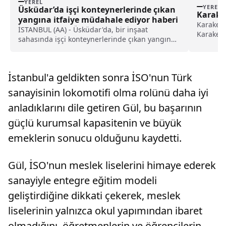
YEREL
YEREL
Üsküdar’da işçi konteynerlerinde çıkan
Karakeç
yangına itfaiye müdahale ediyor haberi
Karakeçi
İSTANBUL (AA) - Üsküdar'da, bir inşaat
Karakeçi
sahasında işçi konteynerlerinde çıkan yangına
Kültür Şe
itfaiye ekiplerince müdahale ediliyor.Burhaniye
Kazım Karabekir Sokak'ta bulunan inşaat
sahasında henüz belirlenemeyen bir nedenle
İstanbul'a geldikten sonra İSO'nun Türk
yangın çıktı.Çevredekilerin ihb...
sanayisinin lokomotifi olma rolünü daha iyi
anladıklarını dile getiren Gül, bu başarının
güçlü kurumsal kapasitenin ve büyük
emeklerin sonucu olduğunu kaydetti.
Gül, İSO'nun meslek liselerini himaye ederek
sanayiyle entegre eğitim modeli
geliştirdiğine dikkati çekerek, meslek
liselerinin yalnızca okul yapımından ibaret
olmadığını, öğretmenlerin ve öğrencilerin