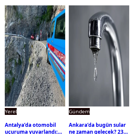
Yerel
Gündem
Antalya’da otomobil
Ankara’da bugün sular
uçuruma yuvarlandı:
ne zaman gelecek? 23