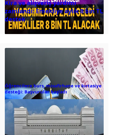
Kira ve alışveriş yardımı
zamlandı: Emekliye aylık 8 bin TL
destek
Öğrencilere burs, misafirhane ve kırtasiye
desteği: Başvurular başladı