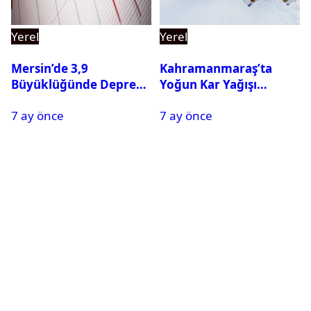
Yerel
Yerel
Mersin’de 3,9
Kahramanmaraş’ta
Büyüklüğünde Deprem
Yoğun Kar Yağışı
Oldu
Nedeniyle Okullar Yarın
7 ay önce
7 ay önce
Tatil