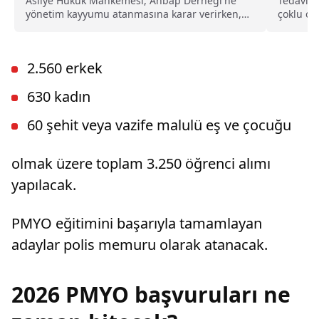
Asliye Hukuk Mahkemesi, Ahbap Derneği'ne
Tedavi g
yönetim kayyumu atanmasına karar verirken,
çoklu or
İstanbul Cumhuriyet Başsavcılığı ise, derneğin
saatleri
kapatılması için Asliye Hukuk Mahkemesi'ne
dava açtı.
2.560 erkek
630 kadın
60 şehit veya vazife malulü eş ve çocuğu
olmak üzere toplam 3.250 öğrenci alımı
yapılacak.
PMYO eğitimini başarıyla tamamlayan
adaylar polis memuru olarak atanacak.
2026 PMYO başvuruları ne