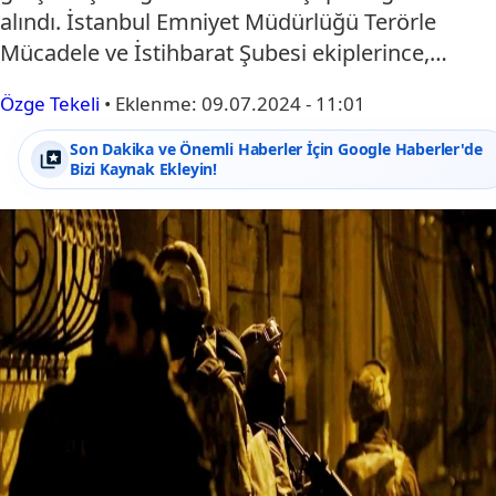
alındı. İstanbul Emniyet Müdürlüğü Terörle
Mücadele ve İstihbarat Şubesi ekiplerince,…
Özge Tekeli
•
Eklenme:
09.07.2024 - 11:01
Son Dakika ve Önemli Haberler İçin Google Haberler'de
Bizi Kaynak Ekleyin!