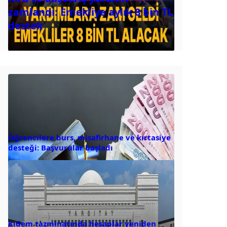
zamlandı: Emekliye aylık 8 bin TL
destek
Öğrencilere burs, misafirhane ve kırtasiye
desteği: Başvurular başladı
Kıdem tazminatında hesaplar yeniden