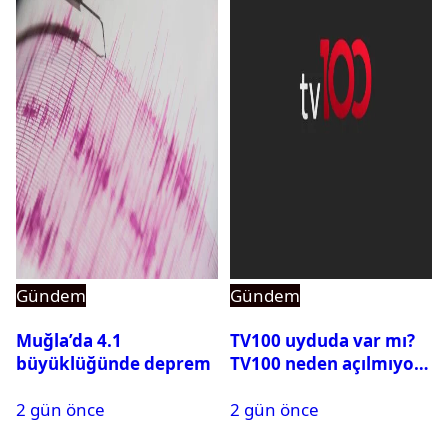
Gündem
Gündem
Muğla’da 4.1
TV100 uyduda var mı?
büyüklüğünde deprem
TV100 neden açılmıyor?
2 gün önce
2 gün önce