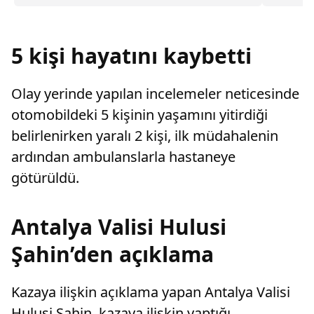
kentine 
karar verdi.
mevsimin
milyon a
güze...
5 kişi hayatını kaybetti
Olay yerinde yapılan incelemeler neticesinde
otomobildeki 5 kişinin yaşamını yitirdiği
belirlenirken yaralı 2 kişi, ilk müdahalenin
ardından ambulanslarla hastaneye
götürüldü.
Antalya Valisi Hulusi
Şahin’den açıklama
Kazaya ilişkin açıklama yapan Antalya Valisi
Hulusi Şahin, kazaya ilişkin yaptığı