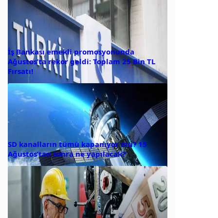
İş Bankası emekli promosyonunda
Ağustos’ta rekor geldi: Toplam 25 Bin TL
Fırsatı!
SD kanalların tümü kapanıyor mu? 15
Ağustos’tan sonra ne yapılacak?