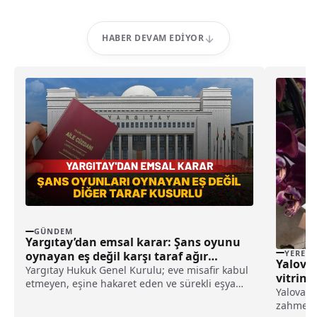
HABER DEVAM EDIYOR
GÜNDEM
Yargıtay’dan emsal karar: Şans oyunu
YEREL
oynayan eş değil karşı taraf ağır
Yaloval
kusurlu sayıldı
Yargıtay Hukuk Genel Kurulu; eve misafir kabul
vitrinl
etmeyen, eşine hakaret eden ve sürekli eşya
Yalova'd
değiştirerek masraf çıkaran kadını ağır kusurlu
zahmetle 
sayarak, kadının eşine tazminat ödemesine