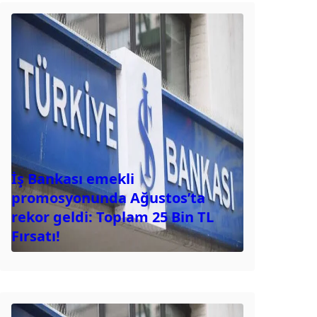
İş Bankası emekli
promosyonunda Ağustos’ta
rekor geldi: Toplam 25 Bin TL
Fırsatı!