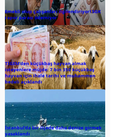
Emekli olup çalışanları ilgilendiriyor! SGK
rapor parası ödemiyor
TİGEM’den küçükbaş hayvan almak
isteyenlere müjde: 7 bin 350 küçükbaş
hayvan için ihale tarihi ve muhammen
bedeli açıklandı
İstanbul’da bir ilçede daha denize girmek
yasaklandı