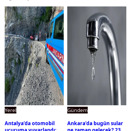
Yerel
Gündem
Antalya’da otomobil
Ankara’da bugün sular
uçuruma yuvarlandı:
ne zaman gelecek? 23