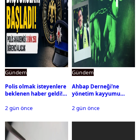
Gündem
Gündem
Polis olmak isteyenlere
Ahbap Derneği’ne
beklenen haber geldi!
yönetim kayyumu
PMYO başvuruları açıldı
atandı: Kapatma davası
2 gün önce
2 gün önce
açıldı