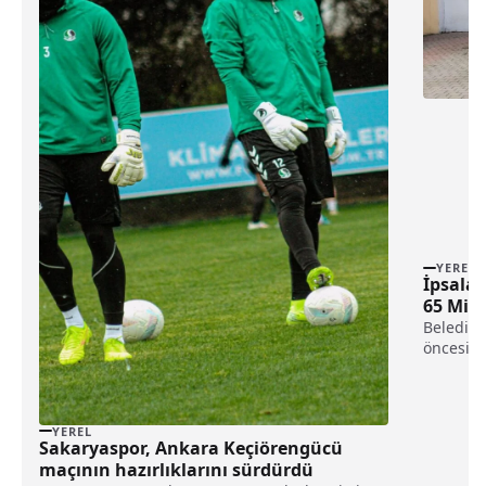
YEREL
İpsala 
65 Mily
Belediye
öncesi İ
Ünsal ara
YEREL
Sakaryaspor, Ankara Keçiörengücü
maçının hazırlıklarını sürdürdü