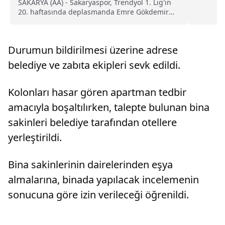
SAKARYA (AA) - Sakaryaspor, Trendyol 1. Lig'in
20. haftasında deplasmanda Emre Gökdemir
İnşaat Ankara Keçiörengücü ile oynayacağı
maçın hazırlıklarına devam etti.Teknik direktör
Mesut Bakkal yönetiminde Rüstemler
Durumun bildirilmesi üzerine adrese
Tesisleri'nde idmana çıkan futbolc...
belediye ve zabıta ekipleri sevk edildi.
Kolonları hasar gören apartman tedbir
amacıyla boşaltılırken, talepte bulunan bina
sakinleri belediye tarafından otellere
yerleştirildi.
Bina sakinlerinin dairelerinden eşya
almalarına, binada yapılacak incelemenin
sonucuna göre izin verileceği öğrenildi.