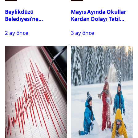
Beylikdüzü
Mayıs Ayında Okullar
Belediyesi’ne
Kardan Dolayı Tatil
Operasyon: 27 Kişi
Edildi
2 ay önce
3 ay önce
Gözaltına Alındı