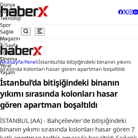
Dünya
Politika
Teknoloji
Spor
Sağlık
Magazin
3. Sayfa
Eğitim
Sinema
Anasayfa
›
Yerel
›
İstanbul’da bitişiğindeki binanın yıkımı
Yerel
sırasında kolonları hasar gören apartman boşaltıldı
Yaşam
İstanbul’da bitişiğindeki binanın
yıkımı sırasında kolonları hasar
gören apartman boşaltıldı
İSTANBUL (AA) - Bahçelievler'de bitişiğindeki
binanın yıkımı sırasında kolonları hasar gören 7
katlı apartman tedbir amacıyla boşaltıldı.Soğanlı