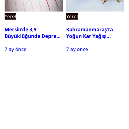
Yerel
Yerel
Mersin’de 3,9
Kahramanmaraş’ta
Büyüklüğünde Deprem
Yoğun Kar Yağışı
Oldu
Nedeniyle Okullar Yarın
7 ay önce
7 ay önce
Tatil