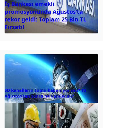
İş Bankası emekli
promosyonunda Ağustos’ta
rekor geldi: Toplam 25 Bin TL
Fırsatı!
SD kanalların tümü kapanıyor mu? 15
Ağustos’tan sonra ne yapılacak?