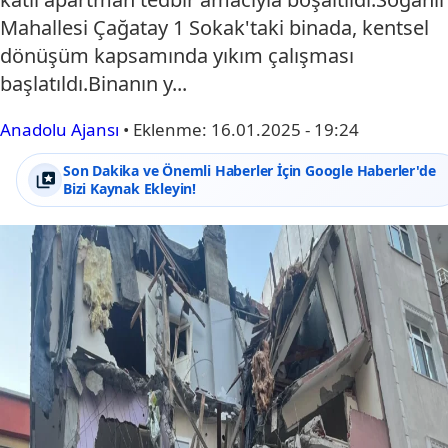
Mahallesi Çağatay 1 Sokak'taki binada, kentsel
dönüşüm kapsamında yıkım çalışması
başlatıldı.Binanın y...
Anadolu Ajansı
•
Eklenme:
16.01.2025 - 19:24
Son Dakika ve Önemli Haberler İçin Google Haberler'de
Bizi Kaynak Ekleyin!