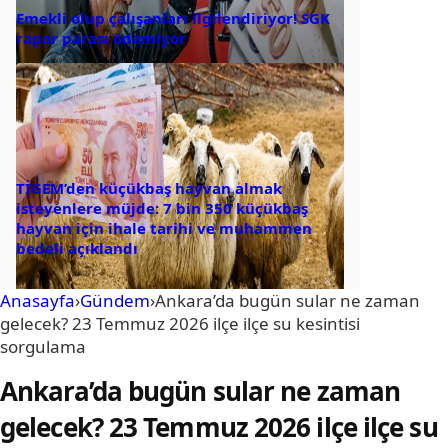
Emekli olup çalışanları ilgilendiriyor! SGK
rapor parası ödemiyor
TİGEM’den küçükbaş hayvan almak
isteyenlere müjde: 7 bin 350 küçükbaş
hayvan için ihale tarihi ve muhammen
bedeli açıklandı
Anasayfa
›
Gündem
›
Ankara’da bugün sular ne zaman
gelecek? 23 Temmuz 2026 ilçe ilçe su kesintisi
sorgulama
Ankara’da bugün sular ne zaman
gelecek? 23 Temmuz 2026 ilçe ilçe su