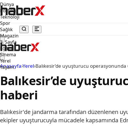
Dünya
Politika
Teknoloji
Spor
Sağlık
Magazin
3. Sayfa
Eğitim
Sinema
Yerel
Anasayfa
›
Yerel
›
Balıkesir’de uyuşturucu operasyonunda 6
Yaşam
Balıkesir’de uyuşturu
haberi
Balıkesir'de jandarma tarafından düzenlenen uyu
ekipler uyuşturucuyla mücadele kapsamında Edrem