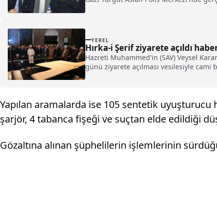
YEREL
Hırka-i Şerif ziyarete açıldı habe
Hazreti Muhammed'in (SAV) Veysel Karani'y
günü ziyarete açılması vesilesiyle cami 
Yapılan aramalarda ise 105 sentetik uyuşturucu 
şarjör, 4 tabanca fişeği ve suçtan elde edildiği düş
Gözaltına alınan şüphelilerin işlemlerinin sürdüğ