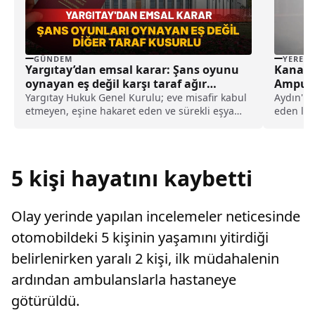
GÜNDEM
YEREL
Yargıtay’dan emsal karar: Şans oyunu
Kanadı
oynayan eş değil karşı taraf ağır
Ampute
kusurlu sayıldı
Yargıtay Hukuk Genel Kurulu; eve misafir kabul
Aydın'ın 
etmeyen, eşine hakaret eden ve sürekli eşya
eden ley
değiştirerek masraf çıkaran kadını ağır kusurlu
Mahalle'
sayarak, kadının eşine tazminat ödemesine
karar verdi.
5 kişi hayatını kaybetti
Olay yerinde yapılan incelemeler neticesinde
otomobildeki 5 kişinin yaşamını yitirdiği
belirlenirken yaralı 2 kişi, ilk müdahalenin
ardından ambulanslarla hastaneye
götürüldü.