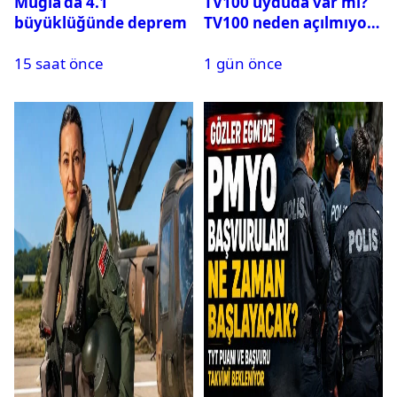
Muğla’da 4.1
TV100 uyduda var mı?
büyüklüğünde deprem
TV100 neden açılmıyor?
15 saat önce
1 gün önce