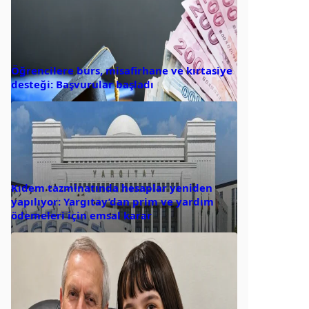
Öğrencilere burs, misafirhane ve kırtasiye
desteği: Başvurular başladı
Kıdem tazminatında hesaplar yeniden
yapılıyor: Yargıtay’dan prim ve yardım
ödemeleri için emsal karar