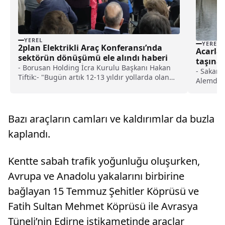
YEREL
YEREL
2plan Elektrikli Araç Konferansı’nda
Acarla
sektörün dönüşümü ele alındı haberi
taşına
- Borusan Holding İcra Kurulu Başkanı Hakan
- Sakary
Tiftik:- "Bugün artık 12-13 yıldır yollarda olan
Alemdar
elektrikli araçların batarya verimliliği hakkında
çalışmay
kesin bilgilere sahibiz"- "Telefonlardaki batarya
de devre
sağlığı gibi artık ikinci el araçlarda da
temiz, ço
bataryanın ne kadar sağlıklı olduğu
Bazı araçların camları ve kaldırımlar da buzla
Sakarya 
ölçülebilecek"
Öğretim
kaplandı.
Yiğit:- 
göller, a
ve sürdü
Kentte sabah trafik yoğunluğu oluşurken,
devam e
Avrupa ve Anadolu yakalarını birbirine
bağlayan 15 Temmuz Şehitler Köprüsü ve
Fatih Sultan Mehmet Köprüsü ile Avrasya
Tüneli’nin Edirne istikametinde araçlar