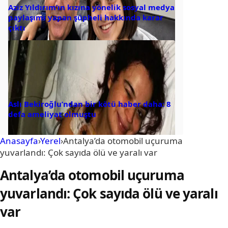
Aziz Yıldırım’ın kızına yönelik sosyal medya
paylaşımı yapan şüpheli hakkında karar
çıktı
Aslı Bekiroğlu’ndan bir kötü haber daha: 8
defa ameliyat olmuştu
Anasayfa
›
Yerel
›
Antalya’da otomobil uçuruma
yuvarlandı: Çok sayıda ölü ve yaralı var
Antalya’da otomobil uçuruma
yuvarlandı: Çok sayıda ölü ve yaralı
var