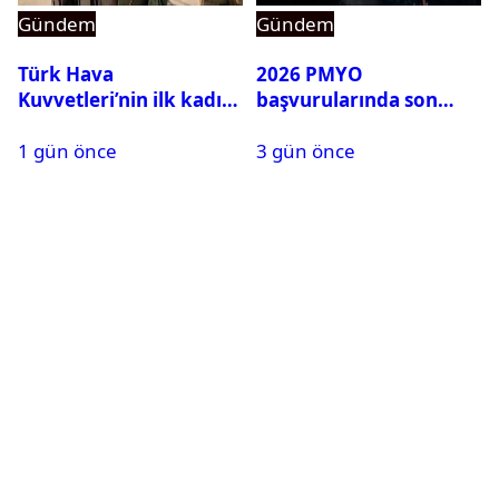
Gündem
Gündem
Türk Hava
2026 PMYO
Kuvvetleri’nin ilk kadın
başvurularında son
generali Özlem
durum ne?
1 gün önce
3 gün önce
Karapınar hakkında
dikkat çeken detay
ortaya çıktı