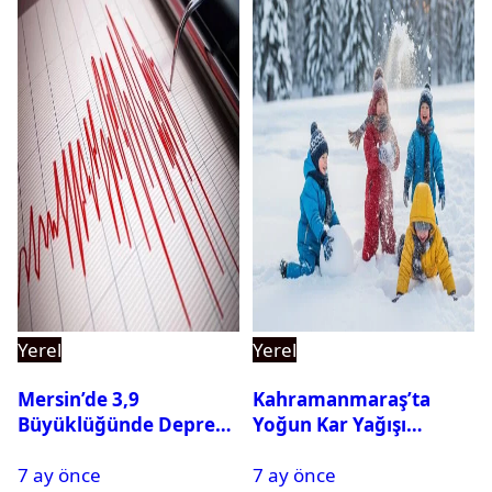
Yerel
Yerel
Mersin’de 3,9
Kahramanmaraş’ta
Büyüklüğünde Deprem
Yoğun Kar Yağışı
Oldu
Nedeniyle Okullar Yarın
7 ay önce
7 ay önce
Tatil