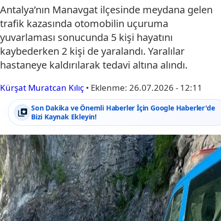
Antalya’nın Manavgat ilçesinde meydana gelen
trafik kazasında otomobilin uçuruma
yuvarlaması sonucunda 5 kişi hayatını
kaybederken 2 kişi de yaralandı. Yaralılar
hastaneye kaldırılarak tedavi altına alındı.
Kürşat Muratcan Kılıç
•
Eklenme:
26.07.2026 - 12:11
Son Dakika ve Önemli Haberler İçin Google Haberler'de
Bizi Kaynak Ekleyin!