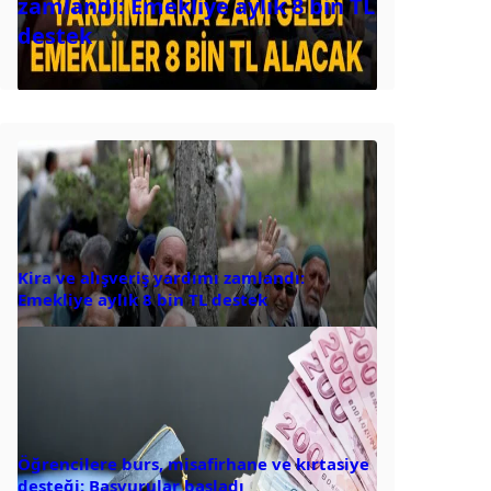
zamlandı: Emekliye aylık 8 bin TL
destek
Kira ve alışveriş yardımı zamlandı:
Emekliye aylık 8 bin TL destek
Öğrencilere burs, misafirhane ve kırtasiye
desteği: Başvurular başladı