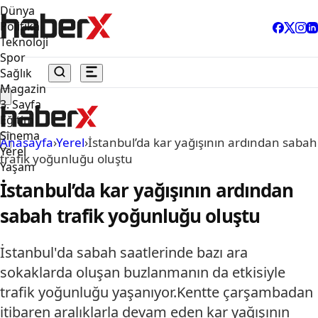
Dünya
Politika
Teknoloji
Spor
Sağlık
Magazin
3. Sayfa
Eğitim
Sinema
Anasayfa
›
Yerel
›
İstanbul’da kar yağışının ardından sabah
Yerel
trafik yoğunluğu oluştu
Yaşam
İstanbul’da kar yağışının ardından
sabah trafik yoğunluğu oluştu
İstanbul'da sabah saatlerinde bazı ara
sokaklarda oluşan buzlanmanın da etkisiyle
trafik yoğunluğu yaşanıyor.Kentte çarşambadan
itibaren aralıklarla devam eden kar yağışının