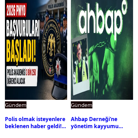
Gündem
Gündem
Polis olmak isteyenlere
Ahbap Derneği’ne
beklenen haber geldi!
yönetim kayyumu
PMYO başvuruları açıldı
atandı: Kapatma davası