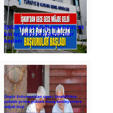
İŞKUR 81 ilde düğmeye bastı: 83
bin işçi alımı için başvurular
başladı
Özgür Erdursun’dan uyarı: Emeklilikte
yüksek prime yüksek maaş bekleyenlere
soğuk duş!