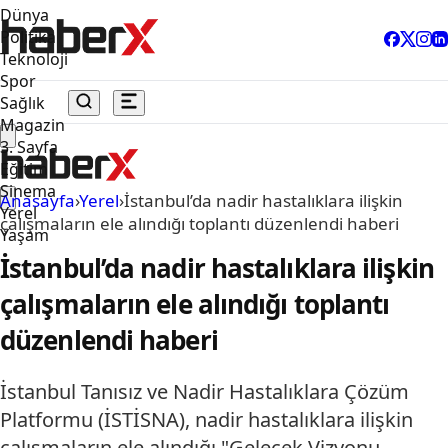
Dünya
Politika
Teknoloji
Spor
Sağlık
Magazin
3. Sayfa
Eğitim
Sinema
Anasayfa
›
Yerel
›
İstanbul’da nadir hastalıklara ilişkin
Yerel
çalışmaların ele alındığı toplantı düzenlendi haberi
Yaşam
İstanbul’da nadir hastalıklara ilişkin
çalışmaların ele alındığı toplantı
düzenlendi haberi
İstanbul Tanısız ve Nadir Hastalıklara Çözüm
Platformu (İSTİSNA), nadir hastalıklara ilişkin
çalışmaların ele alındığı "Gelecek Vizyonu