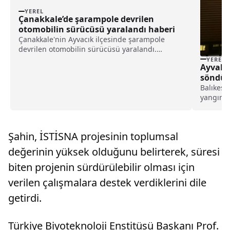
YEREL
Çanakkale’de şarampole devrilen
otomobilin sürücüsü yaralandı haberi
Çanakkale'nin Ayvacık ilçesinde şarampole
devrilen otomobilin sürücüsü yaralandı.
Çanakkale'den Balıkesir'in Edremit ilçesi
YEREL
Ayvalık
istikametine giden Alaattin Erkul idaresindeki
söndür
16 CFV 60 plakalı otomobil, Nusratlı mevkisinde
Balıkesir
sürücüs...
yangın, 
bağlı C
Mahalles
ısıtıcıd
Şahin, İSTİSNA projesinin toplumsal
çıktı.Alev
değerinin yüksek olduğunu belirterek, süresi
biten projenin sürdürülebilir olması için
verilen çalışmalara destek verdiklerini dile
getirdi.
Türkiye Biyoteknoloji Enstitüsü Başkanı Prof.