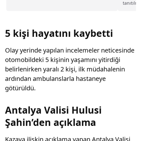
tanıtılm
sayarak, kadının eşine tazminat ödemesine
Narkotik
karar verdi.
proje ta
Çorlu il
düzen...
5 kişi hayatını kaybetti
Olay yerinde yapılan incelemeler neticesinde
otomobildeki 5 kişinin yaşamını yitirdiği
belirlenirken yaralı 2 kişi, ilk müdahalenin
ardından ambulanslarla hastaneye
götürüldü.
Antalya Valisi Hulusi
Şahin’den açıklama
Kazaya ilişkin açıklama yapan Antalya Valisi