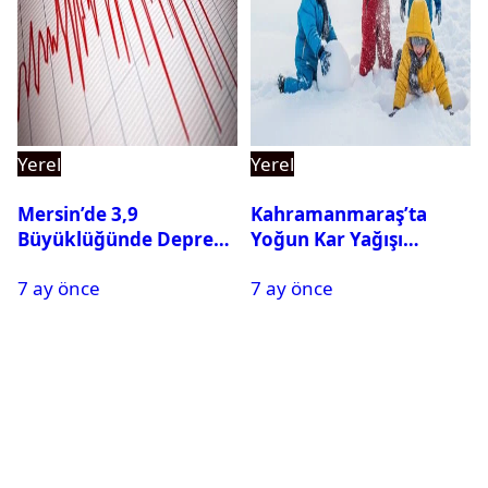
Yerel
Yerel
Mersin’de 3,9
Kahramanmaraş’ta
Büyüklüğünde Deprem
Yoğun Kar Yağışı
Oldu
Nedeniyle Okullar Yarın
7 ay önce
7 ay önce
Tatil