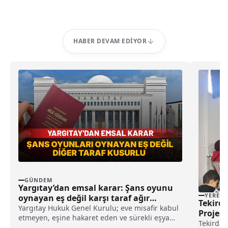
HABER DEVAM EDIYOR
GÜNDEM
Yargıtay’dan emsal karar: Şans oyunu
YEREL
oynayan eş değil karşı taraf ağır
Tekirda
kusurlu sayıldı
Yargıtay Hukuk Genel Kurulu; eve misafir kabul
Projesi
etmeyen, eşine hakaret eden ve sürekli eşya
Tekirdağ'
değiştirerek masraf çıkaran kadını ağır kusurlu