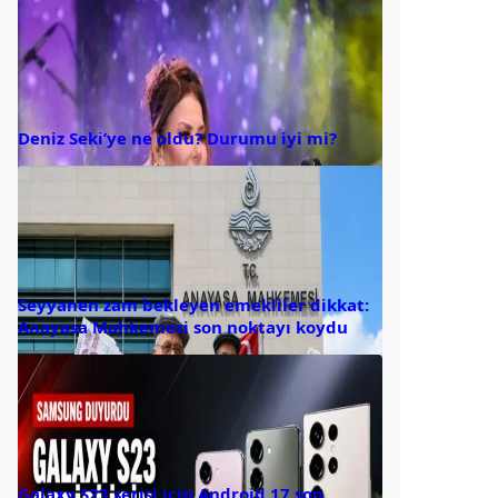
Deniz Seki’ye ne oldu? Durumu iyi mi?
Seyyanen zam bekleyen emekliler dikkat:
Anayasa Mahkemesi son noktayı koydu
Galaxy S23 serisi için Android 17 son