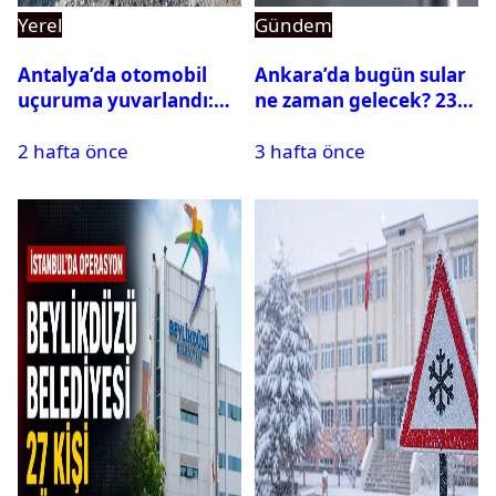
Yerel
Gündem
Antalya’da otomobil
Ankara’da bugün sular
uçuruma yuvarlandı:
ne zaman gelecek? 23
Çok sayıda ölü ve yaralı
Temmuz 2026 ilçe ilçe
2 hafta önce
3 hafta önce
var
su kesintisi sorgulama