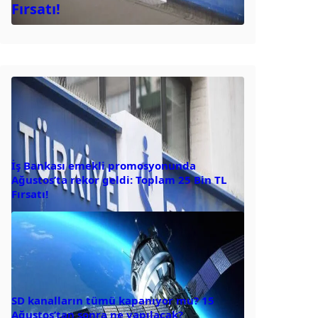
Fırsatı!
İş Bankası emekli promosyonunda
Ağustos’ta rekor geldi: Toplam 25 Bin TL
Fırsatı!
SD kanalların tümü kapanıyor mu? 15
Ağustos’tan sonra ne yapılacak?