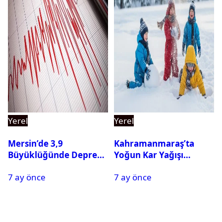
Yerel
Yerel
Mersin’de 3,9
Kahramanmaraş’ta
Büyüklüğünde Deprem
Yoğun Kar Yağışı
Oldu
Nedeniyle Okullar Yarın
7 ay önce
7 ay önce
Tatil