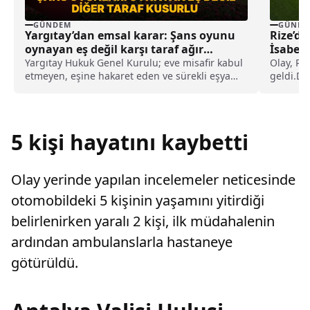
GÜNDEM
GÜNDE
Yargıtay’dan emsal karar: Şans oyunu
Rize’de
oynayan eş değil karşı taraf ağır
İsabet 
kusurlu sayıldı
Yargıtay Hukuk Genel Kurulu; eve misafir kabul
Olay, Ri
etmeyen, eşine hakaret eden ve sürekli eşya
geldi.Dü
değiştirerek masraf çıkaran kadını ağır kusurlu
Spor Tes
sayarak, kadının eşine tazminat ödemesine
karar verdi.
5 kişi hayatını kaybetti
Olay yerinde yapılan incelemeler neticesinde
otomobildeki 5 kişinin yaşamını yitirdiği
belirlenirken yaralı 2 kişi, ilk müdahalenin
ardından ambulanslarla hastaneye
götürüldü.