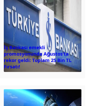
İş Bankası emekli
promosyonunda Ağustos’ta
rekor geldi: Toplam 25 Bin TL
Fırsatı!