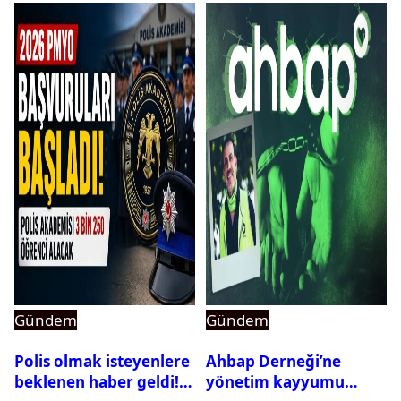
Gündem
Gündem
Polis olmak isteyenlere
Ahbap Derneği’ne
beklenen haber geldi!
yönetim kayyumu