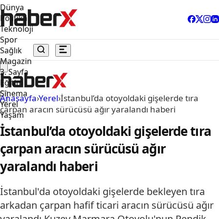
Dünya
Politika
Teknoloji
Spor
Sağlık
Magazin
3. Sayfa
Eğitim
Sinema
Anasayfa
›
Yerel
›
İstanbul’da otoyoldaki gişelerde tıra
Yerel
çarpan aracın sürücüsü ağır yaralandı haberi
Yaşam
İstanbul’da otoyoldaki gişelerde tıra
çarpan aracın sürücüsü ağır
yaralandı haberi
İstanbul'da otoyoldaki gişelerde bekleyen tıra
arkadan çarpan hafif ticari aracın sürücüsü ağır
yaralandı.Kuzey Marmara Otoyolu'nun Pendik