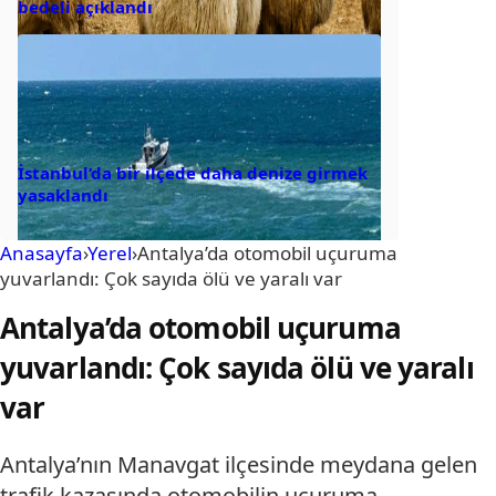
bedeli açıklandı
İstanbul’da bir ilçede daha denize girmek
yasaklandı
Anasayfa
›
Yerel
›
Antalya’da otomobil uçuruma
yuvarlandı: Çok sayıda ölü ve yaralı var
Antalya’da otomobil uçuruma
yuvarlandı: Çok sayıda ölü ve yaralı
var
Antalya’nın Manavgat ilçesinde meydana gelen
trafik kazasında otomobilin uçuruma