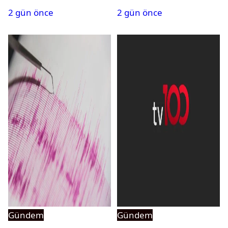
PMYO başvuruları açıldı
atandı: Kapatma davası
2 gün önce
2 gün önce
açıldı
Gündem
Gündem