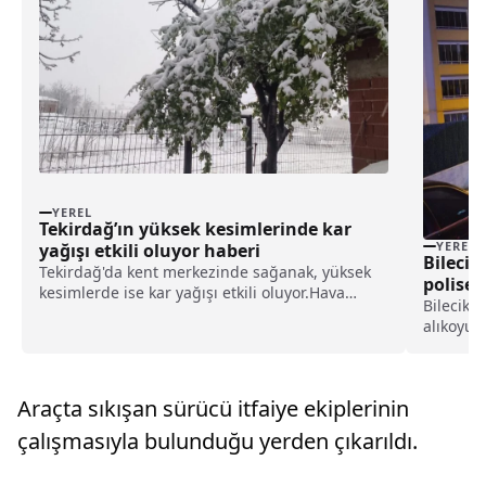
YEREL
Tekirdağ’ın yüksek kesimlerinde kar
YEREL
yağışı etkili oluyor haberi
Bilecik
Tekirdağ'da kent merkezinde sağanak, yüksek
polise 
kesimlerde ise kar yağışı etkili oluyor.Hava
hale ge
Bilecik't
sıcaklığının 3 derece ölçüldüğü kentte sağanak
alıkoyup
etkisini gösteriyor.Sıcaklıkların sıfırın altına
zanlı, et
düştüğü yüksek kesimlerde ise kar yağışı
Gazipaşa
görülüyo...
çocuğun 
Araçta sıkışan sürücü itfaiye ekiplerinin
çalışmasıyla bulunduğu yerden çıkarıldı.