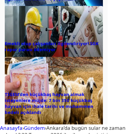
Emekli olup çalışanları ilgilendiriyor! SGK
rapor parası ödemiyor
TİGEM’den küçükbaş hayvan almak
isteyenlere müjde: 7 bin 350 küçükbaş
hayvan için ihale tarihi ve muhammen
bedeli açıklandı
Anasayfa
›
Gündem
›
Ankara’da bugün sular ne zaman