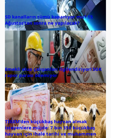
SD kanalların tümü kapanıyor mu? 15
Ağustos’tan sonra ne yapılacak?
Emekli olup çalışanları ilgilendiriyor! SGK
rapor parası ödemiyor
TİGEM’den küçükbaş hayvan almak
isteyenlere müjde: 7 bin 350 küçükbaş
hayvan için ihale tarihi ve muhammen