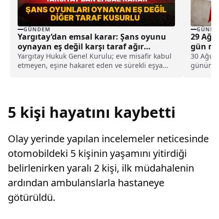
GÜNDEM
GÜNDE
Yargıtay’dan emsal karar: Şans oyunu
29 Ağu
oynayan eş değil karşı taraf ağır
gün mü
kusurlu sayıldı
Yargıtay Hukuk Genel Kurulu; eve misafir kabul
30 Ağust
etmeyen, eşine hakaret eden ve sürekli eşya
gününe d
değiştirerek masraf çıkaran kadını ağır kusurlu
Ağustos.
sayarak, kadının eşine tazminat ödemesine
karar verdi.
5 kişi hayatını kaybetti
Olay yerinde yapılan incelemeler neticesinde
otomobildeki 5 kişinin yaşamını yitirdiği
belirlenirken yaralı 2 kişi, ilk müdahalenin
ardından ambulanslarla hastaneye
götürüldü.