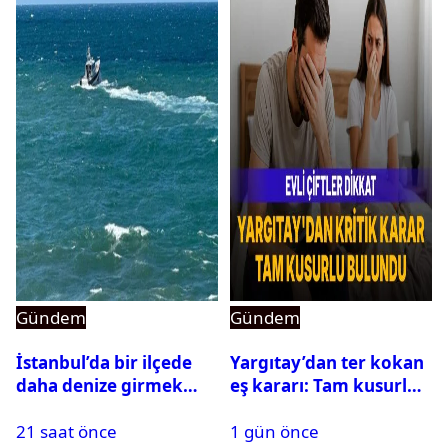
Gündem
Gündem
İstanbul’da bir ilçede
Yargıtay’dan ter kokan
daha denize girmek
eş kararı: Tam kusurlu
yasaklandı
bulundu
21 saat önce
1 gün önce