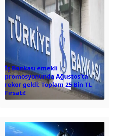
İş Bankası emekli
promosyonunda Ağustos’ta
rekor geldi: Toplam 25 Bin TL
Fırsatı!