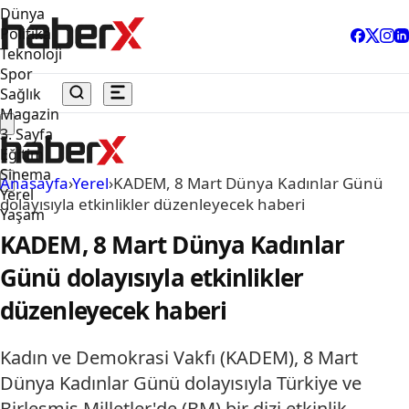
Dünya
Politika
Teknoloji
Spor
Sağlık
Magazin
3. Sayfa
Eğitim
Sinema
Anasayfa
›
Yerel
›
KADEM, 8 Mart Dünya Kadınlar Günü
Yerel
dolayısıyla etkinlikler düzenleyecek haberi
Yaşam
KADEM, 8 Mart Dünya Kadınlar
Günü dolayısıyla etkinlikler
düzenleyecek haberi
Kadın ve Demokrasi Vakfı (KADEM), 8 Mart
Dünya Kadınlar Günü dolayısıyla Türkiye ve
Birleşmiş Milletler'de (BM) bir dizi etkinlik