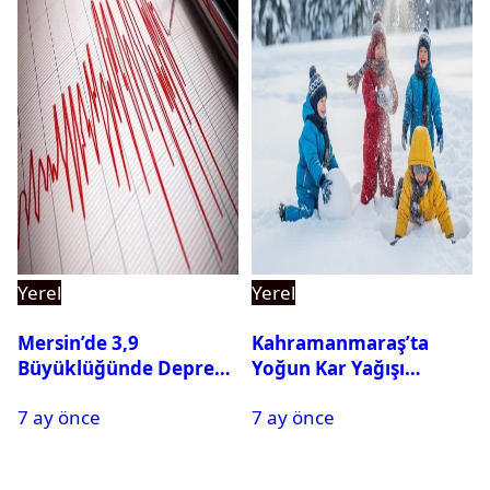
Yerel
Yerel
Mersin’de 3,9
Kahramanmaraş’ta
Büyüklüğünde Deprem
Yoğun Kar Yağışı
Oldu
Nedeniyle Okullar Yarın
7 ay önce
7 ay önce
Tatil