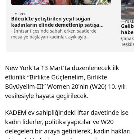
YEREL
Bilecik’te yetiştirilen yeşil soğan
YEREL
kadınların elinde demetlenip satışa
Gelibol
sunuluyor haberi
- İnhisar ilçesinde sabah erken saatlerde
haberi
mesaiye başlayan kadınlar, ayıklayıp
Çanakkal
temizledikleri yeşil soğanları demetleyip, satışa
Teşkilat
hazır hale getiriyor- İnhisar Belediye Başkanı
Haftası 
Nihal Arslan:- "Kadınlarımızın yüzde 80'i
Emniyet 
arazide çalışıyor. Geri kalan kısmı da evlerinde
çelenk s
işçilere yemek yapıyor. Bu tesiste de yaklaşık 30
New York'ta 13 Mart'ta düzenlenecek ilk
duruşund
bayan arkadaşımız yeşil soğan temizliyor"
etkinlik “Birlikte Güçlenelim, Birlikte
Büyüyelim-III” Women 20'nin (W20) 10. yılı
vesilesiyle hayata geçirilecek.
KADEM ev sahipliğindeki iftar davetinde ise
kadın liderler, politika yapıcılar ve W20
delegeleri bir araya getirilerek, kadın hakları