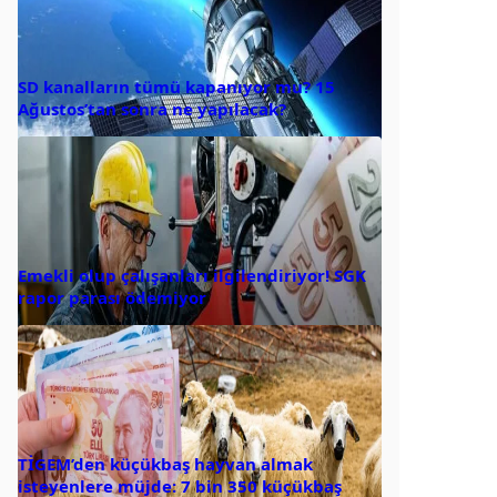
SD kanalların tümü kapanıyor mu? 15
Ağustos’tan sonra ne yapılacak?
Emekli olup çalışanları ilgilendiriyor! SGK
rapor parası ödemiyor
TİGEM’den küçükbaş hayvan almak
isteyenlere müjde: 7 bin 350 küçükbaş