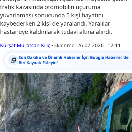
trafik kazasında otomobilin uçuruma
yuvarlaması sonucunda 5 kişi hayatını
kaybederken 2 kişi de yaralandı. Yaralılar
hastaneye kaldırılarak tedavi altına alındı.
Kürşat Muratcan Kılıç
•
Eklenme:
26.07.2026 - 12:11
Son Dakika ve Önemli Haberler İçin Google Haberler'de
Bizi Kaynak Ekleyin!