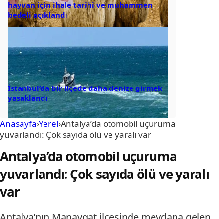
hayvan için ihale tarihi ve muhammen
bedeli açıklandı
İstanbul’da bir ilçede daha denize girmek
yasaklandı
Anasayfa
›
Yerel
›
Antalya’da otomobil uçuruma
yuvarlandı: Çok sayıda ölü ve yaralı var
Antalya’da otomobil uçuruma
yuvarlandı: Çok sayıda ölü ve yaralı
var
Antalya’nın Manavgat ilçesinde meydana gelen