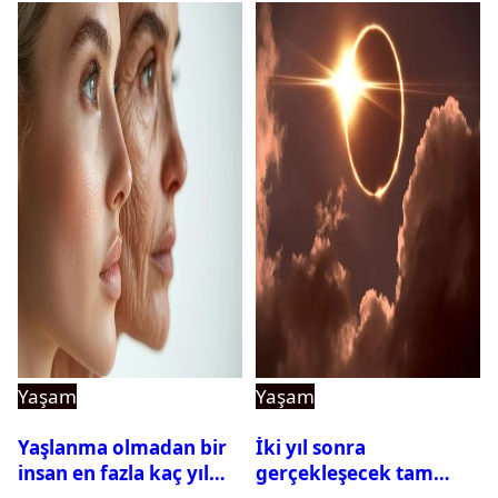
Yaşam
Yaşam
Yaşlanma olmadan bir
İki yıl sonra
insan en fazla kaç yıl
gerçekleşecek tam