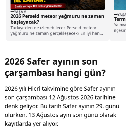
YAŞAM
YAŞAM
2026 Perseid meteor yağmuru ne zaman
Termal 
başlayacak?
Yalova'y
Türkiye'den de izlenebilecek Perseid meteor
ilçesind
yağmuru ne zaman gerçekleşecek? En iyi hangi
17 tesis..
bölgelerden izlenebilecek?
2026 Safer ayının son
çarşambası hangi gün?
2026 yılı Hicri takvimine göre Safer ayının
son çarşambası 12 Ağustos 2026 tarihine
denk geliyor. Bu tarih Safer ayının 29. günü
olurken, 13 Ağustos ayın son günü olarak
kayıtlarda yer alıyor.