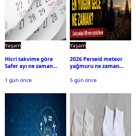
Yaşam
Yaşam
Hicri takvime göre
2026 Perseid meteor
Safer ayı ne zaman
yağmuru ne zaman
bitecek?
başlayacak?
1 gün önce
5 gün önce