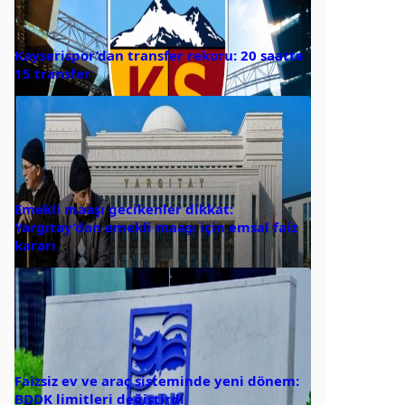
Kayserispor’dan transfer rekoru: 20 saatte
15 transfer
Emekli maaşı gecikenler dikkat:
Yargıtay’dan emekli maaşı için emsal faiz
kararı
Faizsiz ev ve araç sisteminde yeni dönem:
BDDK limitleri değiştirdi