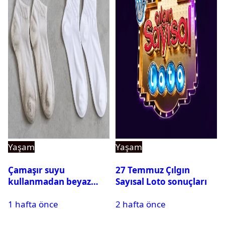
Yaşam
Yaşam
Çamaşır suyu
27 Temmuz Çılgın
kullanmadan beyaz
Sayısal Loto sonuçları
çorapları kar gibi beyaz
1 hafta önce
2 hafta önce
yapan doğal yöntem