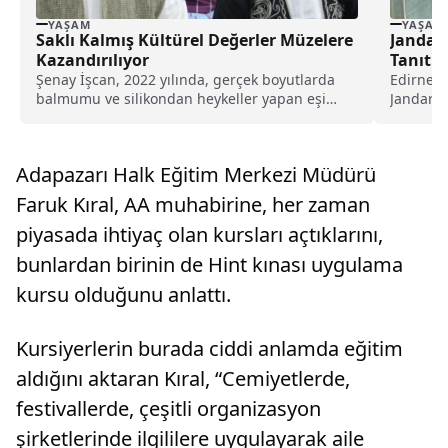
YAŞAM
YAŞAM
Saklı Kalmış Kültürel Değerler Müzelere
Jandar
Kazandırılıyor
Tanıtıy
Şenay İşcan, 2022 yılında, gerçek boyutlarda
Edirne V
balmumu ve silikondan heykeller yapan eşi
Jandarma
Bülent İşcan...
Mücadele
Adapazarı Halk Eğitim Merkezi Müdürü
Faruk Kıral, AA muhabirine, her zaman
piyasada ihtiyaç olan kursları açtıklarını,
bunlardan birinin de Hint kınası uygulama
kursu olduğunu anlattı.
Kursiyerlerin burada ciddi anlamda eğitim
aldığını aktaran Kıral, “Cemiyetlerde,
festivallerde, çeşitli organizasyon
şirketlerinde ilgililere uygulayarak aile