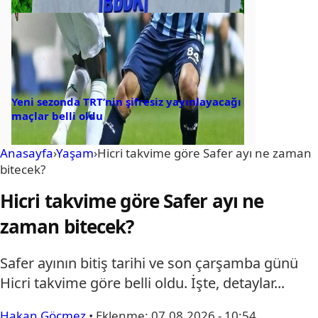
Yeni sezonda TRT’nin şifresiz yayınlayacağı
maçlar belli oldu
Anasayfa
›
Yaşam
›
Hicri takvime göre Safer ayı ne zaman
bitecek?
Hicri takvime göre Safer ayı ne
zaman bitecek?
Safer ayının bitiş tarihi ve son çarşamba günü
Hicri takvime göre belli oldu. İşte, detaylar...
Hakan Göçmez
•
Eklenme:
07.08.2026 - 10:54