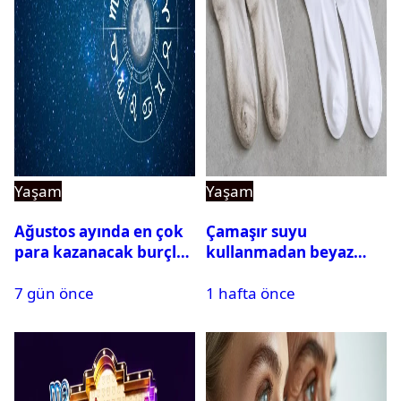
Yaşam
Yaşam
Ağustos ayında en çok
Çamaşır suyu
para kazanacak burçlar
kullanmadan beyaz
belli oldu
çorapları kar gibi beyaz
7 gün önce
1 hafta önce
yapan doğal yöntem