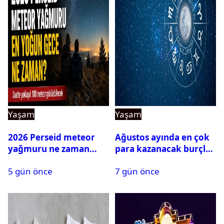
Yaşam
Yaşam
2026 Perseid meteor
Ağustos ayında en çok
yağmuru ne zaman
para kazanacak burçlar
başlayacak?
belli oldu
5 gün önce
7 gün önce