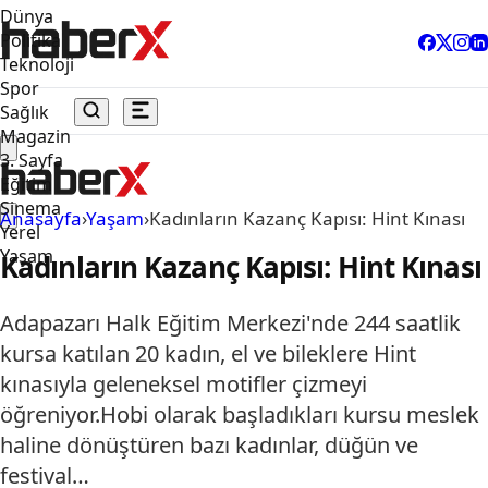
Dünya
Politika
Teknoloji
Spor
Sağlık
Magazin
3. Sayfa
Eğitim
Sinema
Anasayfa
›
Yaşam
›
Kadınların Kazanç Kapısı: Hint Kınası
Yerel
Yaşam
Kadınların Kazanç Kapısı: Hint Kınası
Adapazarı Halk Eğitim Merkezi'nde 244 saatlik
kursa katılan 20 kadın, el ve bileklere Hint
kınasıyla geleneksel motifler çizmeyi
öğreniyor.Hobi olarak başladıkları kursu meslek
haline dönüştüren bazı kadınlar, düğün ve
festival…