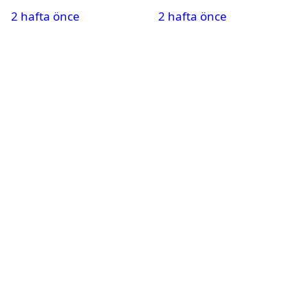
yaşayabilir?
Güneş tutulması için
2 hafta önce
2 hafta önce
oteller şimdiden doldu