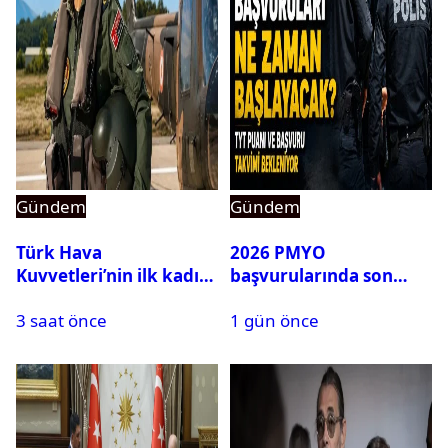
Gündem
Gündem
Türk Hava
2026 PMYO
Kuvvetleri’nin ilk kadın
başvurularında son
generali Özlem
durum ne?
3 saat önce
1 gün önce
Karapınar hakkında
dikkat çeken detay
ortaya çıktı