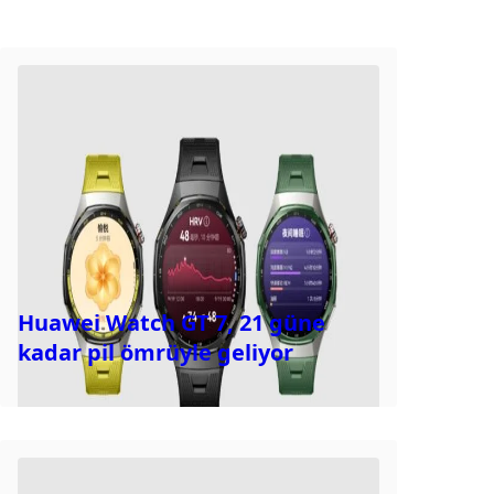
Huawei Watch GT 7, 21 güne
kadar pil ömrüyle geliyor