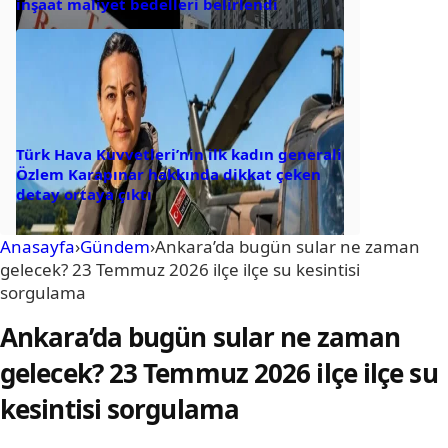
inşaat maliyet bedelleri belirlendi
Türk Hava Kuvvetleri’nin ilk kadın generali
Özlem Karapınar hakkında dikkat çeken
detay ortaya çıktı
Anasayfa
›
Gündem
›
Ankara’da bugün sular ne zaman
gelecek? 23 Temmuz 2026 ilçe ilçe su kesintisi
sorgulama
Ankara’da bugün sular ne zaman
gelecek? 23 Temmuz 2026 ilçe ilçe su
kesintisi sorgulama