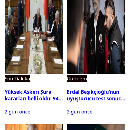
Son Dakika
Gündem
Yüksek Askeri Şura
Erdal Beşikçioğlu’nun
kararları belli oldu: 94
uyuşturucu test sonucu
isim terfi etti
belli oldu
2 gün önce
2 gün önce