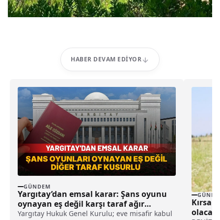
HABER DEVAM EDIYOR
GÜNDEM
Yargıtay’dan emsal karar: Şans oyunu
GÜNDE
Kırsal
oynayan eş değil karşı taraf ağır
olacakl
kusurlu sayıldı
Yargıtay Hukuk Genel Kurulu; eve misafir kabul