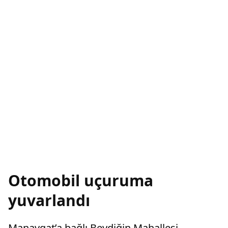
Otomobil uçuruma
yuvarlandı
Manavgat’a bağlı Beydiğin Mahallesi