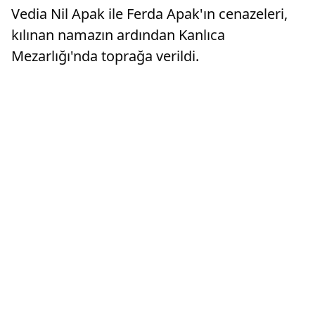
başkan vekili seçildi.Beşiktaş Belediye Meclisi
Vedia Nil Apak ile Ferda Apak'ın cenazeleri,
toplantısı, Meclis Birin...
kılınan namazın ardından Kanlıca
Mezarlığı'nda toprağa verildi.