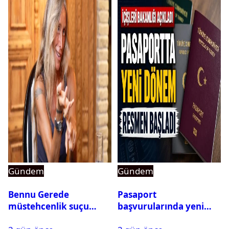
Gündem
Gündem
Bennu Gerede
Pasaport
müstehcenlik suçu
başvurularında yeni
kapsamında gözaltına
dönem başladı