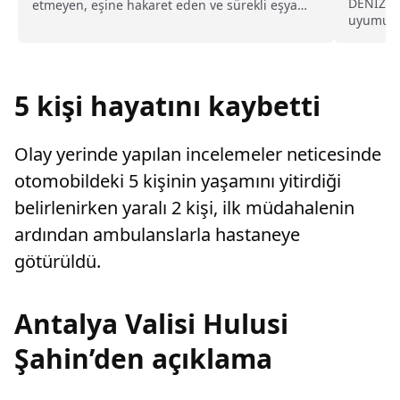
DENİZLİ 
etmeyen, eşine hakaret eden ve sürekli eşya
uyumund
değiştirerek masraf çıkaran kadını ağır kusurlu
tarafınd
sayarak, kadının eşine tazminat ödemesine
karar verdi.
5 kişi hayatını kaybetti
Olay yerinde yapılan incelemeler neticesinde
otomobildeki 5 kişinin yaşamını yitirdiği
belirlenirken yaralı 2 kişi, ilk müdahalenin
ardından ambulanslarla hastaneye
götürüldü.
Antalya Valisi Hulusi
Şahin’den açıklama