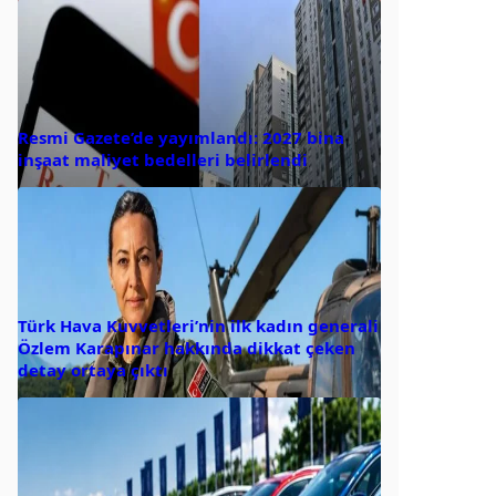
Resmi Gazete’de yayımlandı: 2027 bina
inşaat maliyet bedelleri belirlendi
Türk Hava Kuvvetleri’nin ilk kadın generali
Özlem Karapınar hakkında dikkat çeken
detay ortaya çıktı