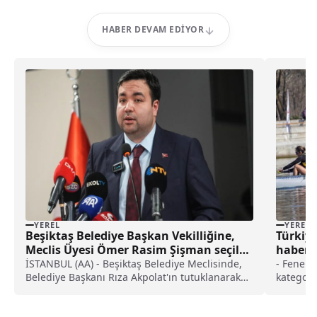
HABER DEVAM EDIYOR
YEREL
YEREL
Beşiktaş Belediye Başkan Vekilliğine,
Türkiy
Meclis Üyesi Ömer Rasim Şişman seçildi
haberi
haberi
İSTANBUL (AA) - Beşiktaş Belediye Meclisinde,
- Fenerb
Belediye Başkanı Rıza Akpolat'ın tutuklanarak
kategori
görevden uzaklaştırılmasının ardından yapılan
oylamada, Meclis Üyesi Ömer Rasim Şişman