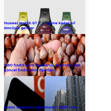
Huawei Watch GT 7, 21 güne kadar pil
ömrüyle geliyor
TMO fındık alım fiyatlarını duyurdu: İşte
güncel fındık alım fiyatları
Resmi Gazete’de yayımlandı: 2027 bina