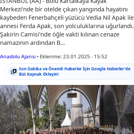
İSTANBUL (AA) - Bolu Kartalkaya Kayak
Merkezi'nde bir otelde çıkan yangında hayatını
kaybeden Fenerbahçeli yüzücü Vedia Nil Apak ile
annesi Ferda Apak, son yolculuklarına uğurlandı.
Şakirin Camisi'nde öğle vakti kılınan cenaze
namazının ardından B...
Anadolu Ajansı
•
Eklenme:
23.01.2025 - 15:52
Son Dakika ve Önemli Haberler İçin Google Haberler'de
Bizi Kaynak Ekleyin!