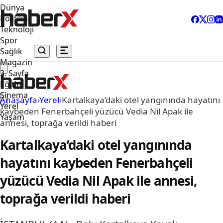
Dünya
Politika
Teknoloji
Spor
Sağlık
Magazin
3. Sayfa
Eğitim
Sinema
Anasayfa
›
Yerel
›
Kartalkaya’daki otel yangınında hayatını
Yerel
kaybeden Fenerbahçeli yüzücü Vedia Nil Apak ile
Yaşam
annesi, toprağa verildi haberi
Kartalkaya’daki otel yangınında
hayatını kaybeden Fenerbahçeli
yüzücü Vedia Nil Apak ile annesi,
toprağa verildi haberi