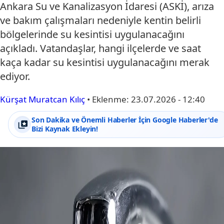
Ankara Su ve Kanalizasyon İdaresi (ASKİ), arıza
ve bakım çalışmaları nedeniyle kentin belirli
bölgelerinde su kesintisi uygulanacağını
açıkladı. Vatandaşlar, hangi ilçelerde ve saat
kaça kadar su kesintisi uygulanacağını merak
ediyor.
Kürşat Muratcan Kılıç
•
Eklenme:
23.07.2026 - 12:40
Son Dakika ve Önemli Haberler İçin Google Haberler'de
Bizi Kaynak Ekleyin!