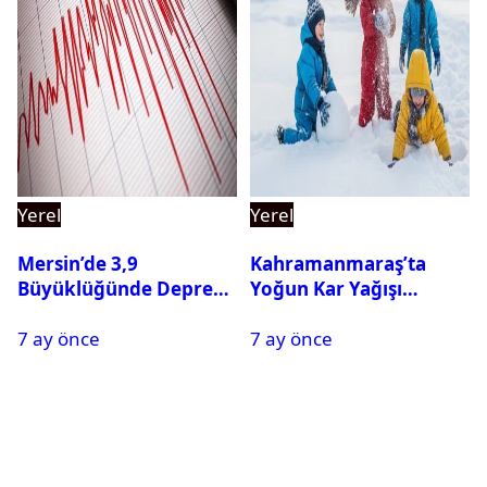
Yerel
Yerel
Mersin’de 3,9
Kahramanmaraş’ta
Büyüklüğünde Deprem
Yoğun Kar Yağışı
Oldu
Nedeniyle Okullar Yarın
7 ay önce
7 ay önce
Tatil