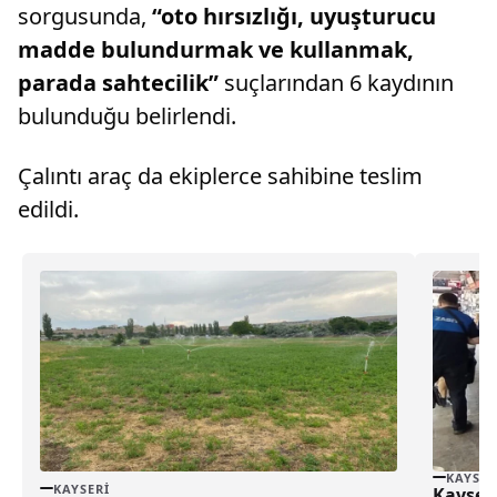
sorgusunda,
“oto hırsızlığı, uyuşturucu
madde bulundurmak ve kullanmak,
parada sahtecilik”
suçlarından 6 kaydının
bulunduğu belirlendi.
Çalıntı araç da ekiplerce sahibine teslim
edildi.
KAYSER
KAYSERI
Kayseri