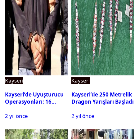
Kayseri
Kayseri
Kayseri’de Uyuşturucu
Kayseri’de 250 Metrelik
Operasyonları: 16
Dragon Yarışları Başladı
Şüpheli Tutuklandı
2 yıl önce
2 yıl önce