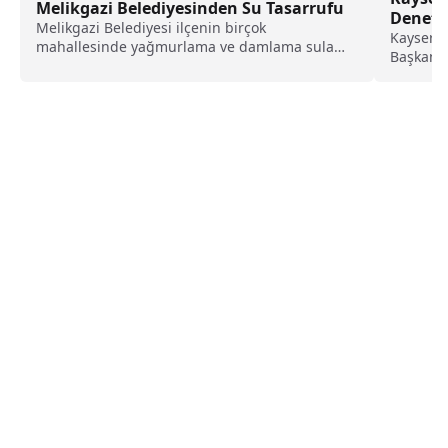
Melikgazi Belediyesinden Su Tasarrufu
Deneti
Melikgazi Belediyesi ilçenin birçok
Kayseri 
mahallesinde yağmurlama ve damlama sulama
Başkanlı
hizmeti ile su tasarrufu sağlarken...
Müdürlüğ