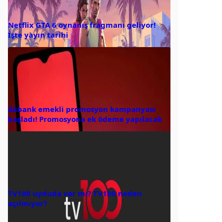
Netflix GTA 6 oynanış fragmanı geliyor!
İşte yayın tarihi
Akbank emekli promosyon kampanyası
başladı! Promosyona ek ödeme yapılacak
TV100 uyduda var mı? TV100 neden
açılmıyor?