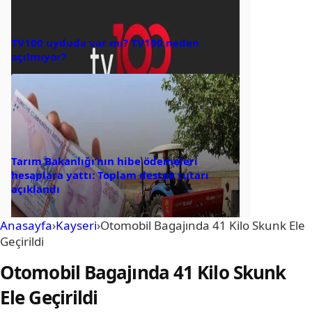
TV100 uyduda var mı? TV100 neden
açılmıyor?
Tarım Bakanlığı’nın hibe ödemeleri
hesaplara yattı: Toplam destek tutarı
açıklandı
Anasayfa
›
Kayseri
›
Otomobil Bagajında 41 Kilo Skunk Ele
Geçirildi
Otomobil Bagajında 41 Kilo Skunk
Ele Geçirildi