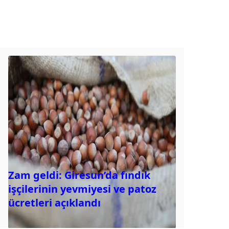
Zam geldi: Giresun’da fındık
işçilerinin yevmiyesi ve patoz
ücretleri açıklandı