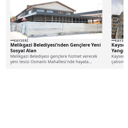
KAYSERI
KAYSER
Melikgazi Belediyesi’nden Gençlere Yeni
Kayseri
Sosyal Alan
Yangın 
Melikgazi Belediyesi gençlere hizmet verecek
Kayseri'
yeni tesisi Osmanlı Mahallesi'nde hayata
çatısınd
geçiriyor. Başkan Mustafa Palancıoğlu,...
Osmangaz