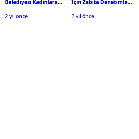
Belediyesi Kadınlara
İçin Zabıta Denetimleri
Özel Ücretsiz Sabah
Sürüyor
2 yıl önce
2 yıl önce
Spor Etkinlikleri
Düzenliyor