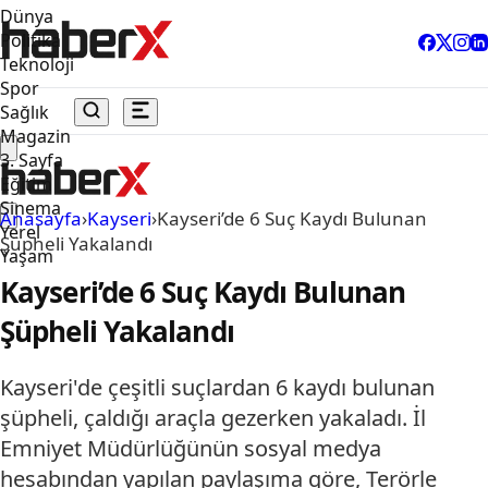
Dünya
Politika
Teknoloji
Spor
Sağlık
Magazin
3. Sayfa
Eğitim
Sinema
Anasayfa
›
Kayseri
›
Kayseri’de 6 Suç Kaydı Bulunan
Yerel
Şüpheli Yakalandı
Yaşam
Kayseri’de 6 Suç Kaydı Bulunan
Şüpheli Yakalandı
Kayseri'de çeşitli suçlardan 6 kaydı bulunan
şüpheli, çaldığı araçla gezerken yakaladı. İl
Emniyet Müdürlüğünün sosyal medya
hesabından yapılan paylaşıma göre, Terörle